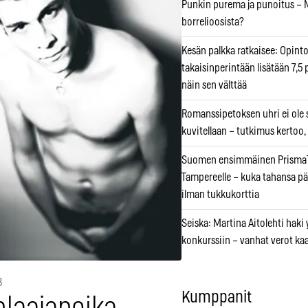
Punkin purema ja punoitus – M
borrelioosista?
Kesän palkka ratkaisee: Opint
takaisinperintään lisätään 7,5 
näin sen välttää
Romanssipetoksen uhri ei ole se
kuvitellaan – tutkimus kertoo,
Suomen ensimmäinen PrismaT
Tampereelle – kuka tahansa pä
ilman tukkukorttia
Seiska: Martina Aitolehti haki
konkurssiin – vanhat verot ka
3
Kumppanit