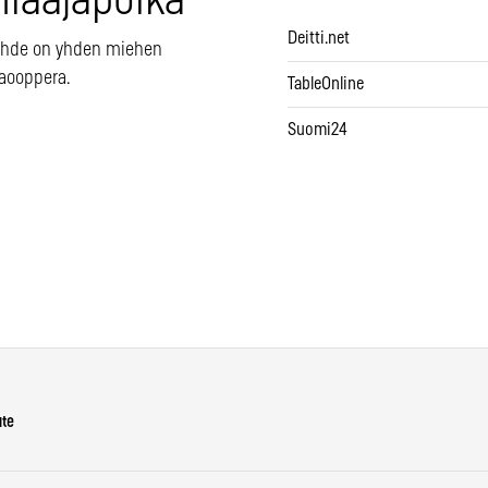
hlaajapoika
Deitti.net
Ahde on yhden miehen
aooppera.
TableOnline
Suomi24
ute