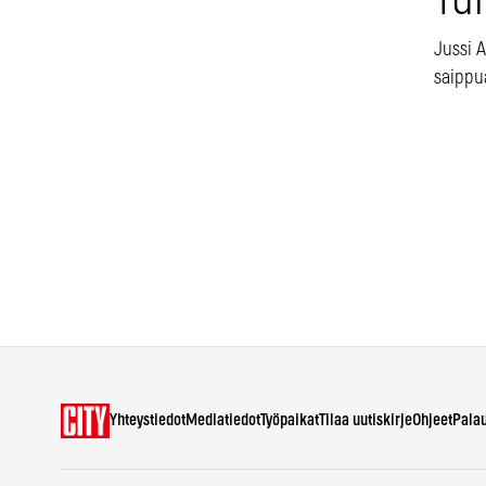
Tu
Jussi 
saippu
Yhteystiedot
Mediatiedot
Työpaikat
Tilaa uutiskirje
Ohjeet
Pala