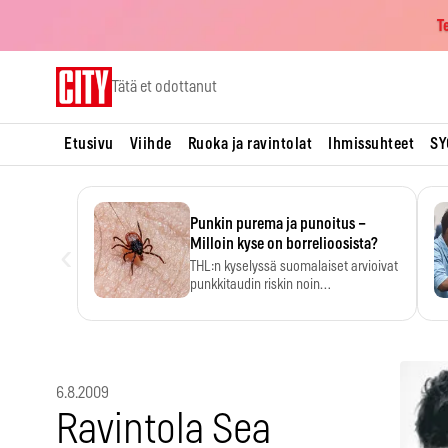
T
Skip
Tätä et odottanut
to
content
Etusivu
Viihde
Ruoka ja ravintolat
Ihmissuhteet
SY
Punkin purema ja punoitus –
‹
Milloin kyse on borrelioosista?
THL:n kyselyssä suomalaiset arvioivat
punkkitaudin riskin noin
kymmenkertaiseksi…
6.8.2009
Ravintola Sea