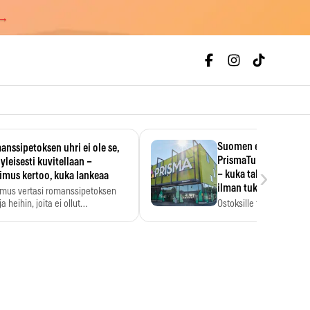
 →
Suomen ensimmäine
nssipetoksen uhri ei ole se,
PrismaTukku avautui 
 yleisesti kuvitellaan –
›
– kuka tahansa pääsee
imus kertoo, kuka lankeaa
ilman tukkukorttia
imus vertasi romanssipetoksen
a heihin, joita ei ollut…
Ostoksille tarvitse tukku
yksikköhinta kannattaa t