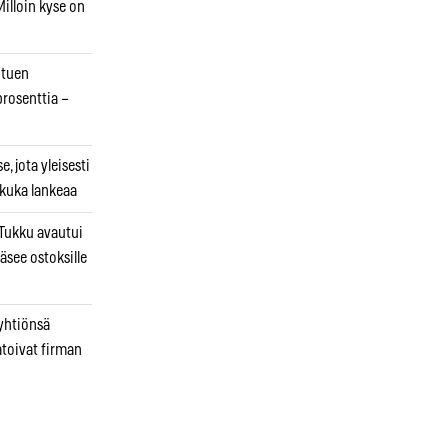
illoin kyse on
otuen
prosenttia –
, jota yleisesti
 kuka lankeaa
ukku avautui
äsee ostoksille
 yhtiönsä
atoivat firman