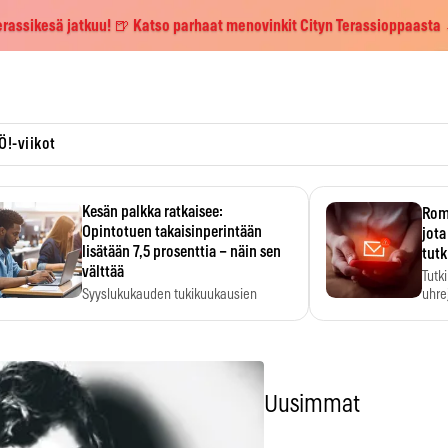
erassikesä jatkuu! 🍺 Katso parhaat menovinkit Cityn Terassioppaasta
Ö!-viikot
Kesän palkka ratkaisee:
Roma
Opintotuen takaisinperintään
jota
lisätään 7,5 prosenttia – näin sen
tutk
välttää
Tutk
Syyslukukauden tukikuukausien
uhrej
määrä ratkeaa sillä, mitä kesällä
ehti…
Uusimmat