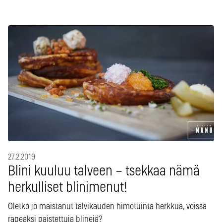
27.2.2019
Blini kuuluu talveen – tsekkaa nämä
herkulliset blinimenut!
Oletko jo maistanut talvikauden himotuinta herkkua, voissa
rapeaksi paistettuja blinejä?