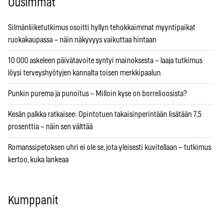
Uusimmat
Silmänliiketutkimus osoitti hyllyn tehokkaimmat myyntipaikat
ruokakaupassa – näin näkyvyys vaikuttaa hintaan
10 000 askeleen päivätavoite syntyi mainoksesta – laaja tutkimus
löysi terveyshyötyjen kannalta toisen merkkipaalun
Punkin purema ja punoitus – Milloin kyse on borrelioosista?
Kesän palkka ratkaisee: Opintotuen takaisinperintään lisätään 7,5
prosenttia – näin sen välttää
Romanssipetoksen uhri ei ole se, jota yleisesti kuvitellaan – tutkimus
kertoo, kuka lankeaa
Kumppanit