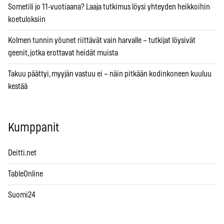
Sometili jo 11-vuotiaana? Laaja tutkimus löysi yhteyden heikkoihin
koetuloksiin
Kolmen tunnin yöunet riittävät vain harvalle – tutkijat löysivät
geenit, jotka erottavat heidät muista
Takuu päättyi, myyjän vastuu ei – näin pitkään kodinkoneen kuuluu
kestää
Kumppanit
Deitti.net
TableOnline
Suomi24