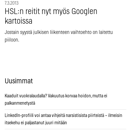
7.3.2013
HSL:n reitit nyt myös Googlen
kartoissa
Jostain syystä julkisen liikenteen vaihtoehto on laitettu
piiloon.
Uusimmat
Kaaduit vuokralaudalla? Vakuutus korvaa hoidon, mutta ei
palkanmenetystä
LinkedIn-profiili voi antaa vihjeitä narsistisista piirteistä – ilmeisin
itsekehu ei paljastanut juuri mitään