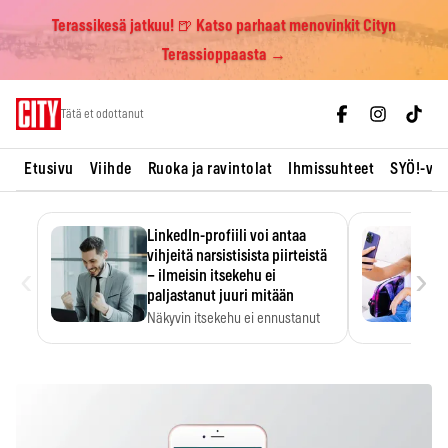
Terassikesä jatkuu! 🍺 Katso parhaat menovinkit Cityn
Terassioppaasta →
Skip
Tätä et odottanut
to
content
Etusivu
Viihde
Ruoka ja ravintolat
Ihmissuhteet
SYÖ!-vii
LinkedIn-profiili voi antaa
vihjeitä narsistisista piirteistä
‹
›
– ilmeisin itsekehu ei
paljastanut juuri mitään
Näkyvin itsekehu ei ennustanut
narsistisia piirteitä.