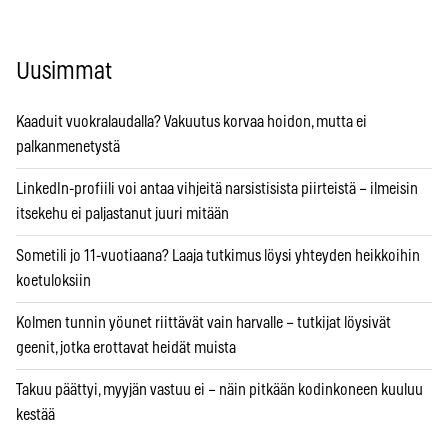
Uusimmat
Kaaduit vuokralaudalla? Vakuutus korvaa hoidon, mutta ei
palkanmenetystä
LinkedIn-profiili voi antaa vihjeitä narsistisista piirteistä – ilmeisin
itsekehu ei paljastanut juuri mitään
Sometili jo 11-vuotiaana? Laaja tutkimus löysi yhteyden heikkoihin
koetuloksiin
Kolmen tunnin yöunet riittävät vain harvalle – tutkijat löysivät
geenit, jotka erottavat heidät muista
Takuu päättyi, myyjän vastuu ei – näin pitkään kodinkoneen kuuluu
kestää