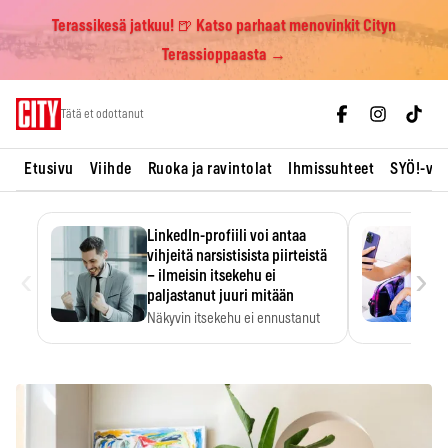
Terassikesä jatkuu! 🍺 Katso parhaat menovinkit Cityn
Terassioppaasta →
Skip
Tätä et odottanut
to
content
Etusivu
Viihde
Ruoka ja ravintolat
Ihmissuhteet
SYÖ!-vii
LinkedIn-profiili voi antaa
vihjeitä narsistisista piirteistä
‹
›
– ilmeisin itsekehu ei
paljastanut juuri mitään
Näkyvin itsekehu ei ennustanut
narsistisia piirteitä.