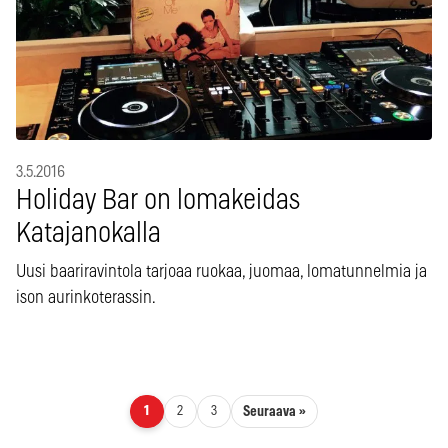
3.5.2016
Holiday Bar on lomakeidas
Katajanokalla
Uusi baariravintola tarjoaa ruokaa, juomaa, lomatunnelmia ja
ison aurinkoterassin.
Artikkelien sivutus
Seuraava »
1
2
3