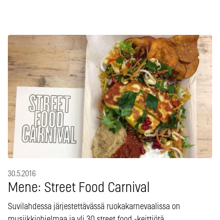
30.5.2016
Mene: Street Food Carnival
Suvilahdessa järjestettävässä ruokakarnevaalissa on
musiikkiohjelmaa ja yli 30 street food -keittiötä.