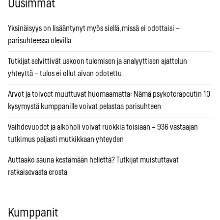
Uusimmat
Yksinäisyys on lisääntynyt myös siellä, missä ei odottaisi –
parisuhteessa olevilla
Tutkijat selvittivät uskoon tulemisen ja analyyttisen ajattelun
yhteyttä – tulos ei ollut aivan odotettu
Arvot ja toiveet muuttuvat huomaamatta: Nämä psykoterapeutin 10
kysymystä kumppanille voivat pelastaa parisuhteen
Vaihdevuodet ja alkoholi voivat ruokkia toisiaan – 936 vastaajan
tutkimus paljasti mutkikkaan yhteyden
Auttaako sauna kestämään hellettä? Tutkijat muistuttavat
ratkaisevasta erosta
Kumppanit