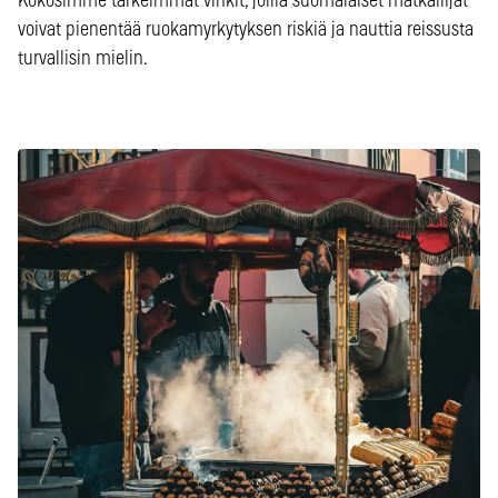
Kokosimme tärkeimmät vinkit, joilla suomalaiset matkailijat
voivat pienentää ruokamyrkytyksen riskiä ja nauttia reissusta
turvallisin mielin.