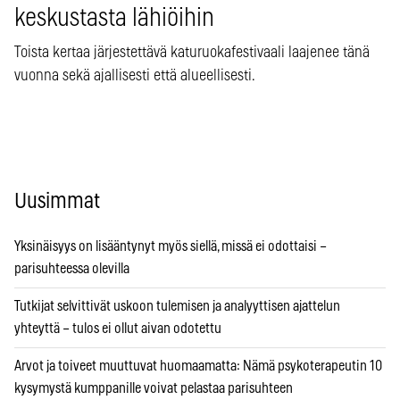
keskustasta lähiöihin
Toista kertaa järjestettävä katuruokafestivaali laajenee tänä
vuonna sekä ajallisesti että alueellisesti.
Uusimmat
Yksinäisyys on lisääntynyt myös siellä, missä ei odottaisi –
parisuhteessa olevilla
Tutkijat selvittivät uskoon tulemisen ja analyyttisen ajattelun
yhteyttä – tulos ei ollut aivan odotettu
Arvot ja toiveet muuttuvat huomaamatta: Nämä psykoterapeutin 10
kysymystä kumppanille voivat pelastaa parisuhteen