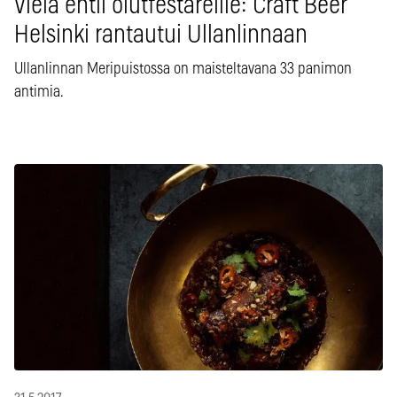
Vielä ehtii olutfestareille: Craft Beer
Helsinki rantautui Ullanlinnaan
Ullanlinnan Meripuistossa on maisteltavana 33 panimon
antimia.