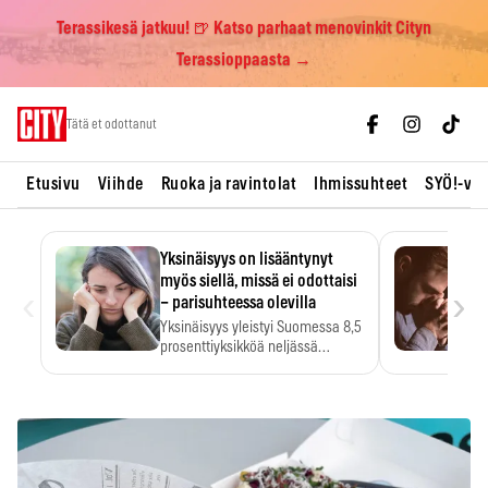
Terassikesä jatkuu! 🍺 Katso parhaat menovinkit Cityn
Terassioppaasta →
Skip
Tätä et odottanut
to
content
Etusivu
Viihde
Ruoka ja ravintolat
Ihmissuhteet
SYÖ!-vii
Yksinäisyys on lisääntynyt
myös siellä, missä ei odottaisi
‹
›
– parisuhteessa olevilla
Yksinäisyys yleistyi Suomessa 8,5
prosenttiyksikköä neljässä
vuodessa. Se…