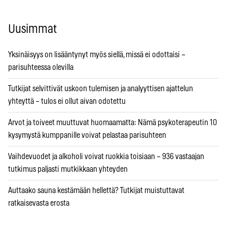
Uusimmat
Yksinäisyys on lisääntynyt myös siellä, missä ei odottaisi –
parisuhteessa olevilla
Tutkijat selvittivät uskoon tulemisen ja analyyttisen ajattelun
yhteyttä – tulos ei ollut aivan odotettu
Arvot ja toiveet muuttuvat huomaamatta: Nämä psykoterapeutin 10
kysymystä kumppanille voivat pelastaa parisuhteen
Vaihdevuodet ja alkoholi voivat ruokkia toisiaan – 936 vastaajan
tutkimus paljasti mutkikkaan yhteyden
Auttaako sauna kestämään hellettä? Tutkijat muistuttavat
ratkaisevasta erosta