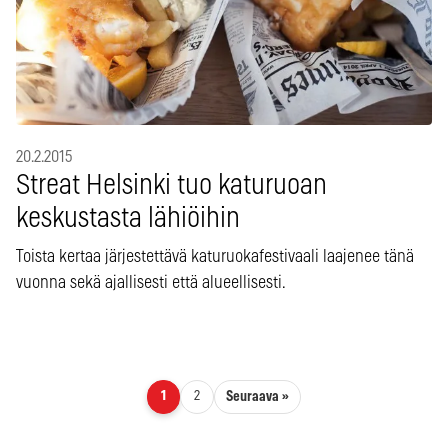
20.2.2015
Streat Helsinki tuo katuruoan
keskustasta lähiöihin
Toista kertaa järjestettävä katuruokafestivaali laajenee tänä
vuonna sekä ajallisesti että alueellisesti.
Artikkelien sivutus
Seuraava »
1
2