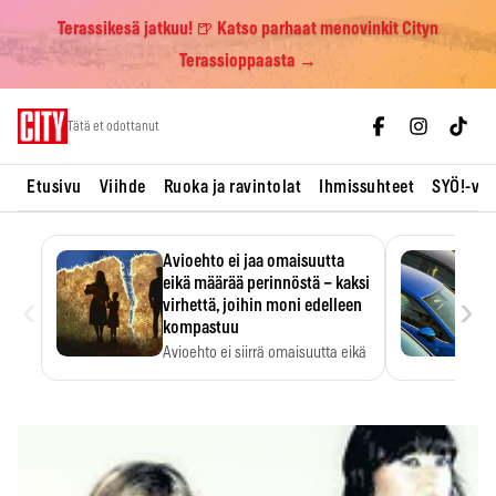
Terassikesä jatkuu! 🍺 Katso parhaat menovinkit Cityn
Terassioppaasta →
Skip
Tätä et odottanut
to
content
Etusivu
Viihde
Ruoka ja ravintolat
Ihmissuhteet
SYÖ!-vii
Avioehto ei jaa omaisuutta
eikä määrää perinnöstä – kaksi
‹
›
virhettä, joihin moni edelleen
kompastuu
Avioehto ei siirrä omaisuutta eikä
ratkaise perintöasioita.