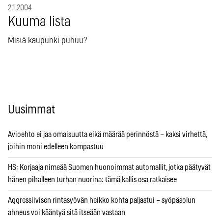
2.1.2004
Kuuma lista
Mistä kaupunki puhuu?
Uusimmat
Avioehto ei jaa omaisuutta eikä määrää perinnöstä – kaksi virhettä,
joihin moni edelleen kompastuu
HS: Korjaaja nimeää Suomen huonoimmat automallit, jotka päätyvät
hänen pihalleen turhan nuorina: tämä kallis osa ratkaisee
Aggressiivisen rintasyövän heikko kohta paljastui – syöpäsolun
ahneus voi kääntyä sitä itseään vastaan