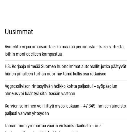
Uusimmat
Avioehto ei jaa omaisuutta eikä määrää perinnöstä – kaksi virhettä,
joihin moni edelleen kompastuu
HS: Korjaaja nimeää Suomen huonoimmat automallit, jotka päätyvät
hänen pihalleen turhan nuorina: tämä kallis osa ratkaisee
Aggressiivisen rintasyövän heikko kohta paljastui – syöpäsolun
ahneus voi kääntyä sitä itseään vastaan
Korvien soiminen voi liittyä myös leukaan – 47 349 ihmisen aineisto
paljasti vahvan yhteyden
Tämän moni ymmärtää väärin virtsankarkailusta – uusi