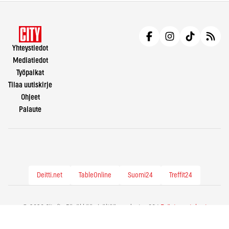
Yhteystiedot
Mediatiedot
Työpaikat
Tilaa uutiskirje
Ohjeet
Palaute
Deitti.net
TableOnline
Suomi24
Treffit24
© 2026 City.fi - Räväkkää sisältöä vuodesta -86 |
Evästeasetukset