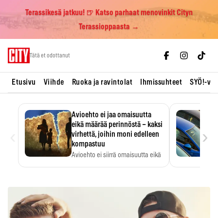
Terassikesä jatkuu! 🍺 Katso parhaat menovinkit Cityn
Terassioppaasta →
Skip
Tätä et odottanut
to
content
Etusivu
Viihde
Ruoka ja ravintolat
Ihmissuhteet
SYÖ!-vii
Avioehto ei jaa omaisuutta
eikä määrää perinnöstä – kaksi
‹
›
virhettä, joihin moni edelleen
kompastuu
Avioehto ei siirrä omaisuutta eikä
ratkaise perintöasioita.