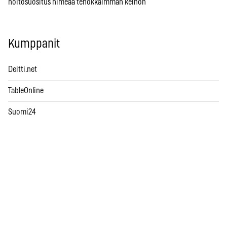
hoitosuositus nimeää tehokkaimman keinon
Kumppanit
Deitti.net
TableOnline
Suomi24