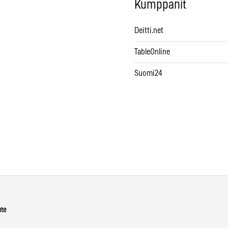
Kumppanit
Deitti.net
TableOnline
Suomi24
ute