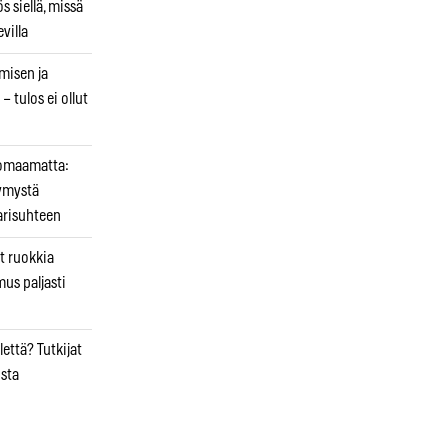
 siellä, missä
villa
emisen ja
– tulos ei ollut
uomaamatta:
ymystä
arisuhteen
t ruokkia
mus paljasti
että? Tutkijat
osta