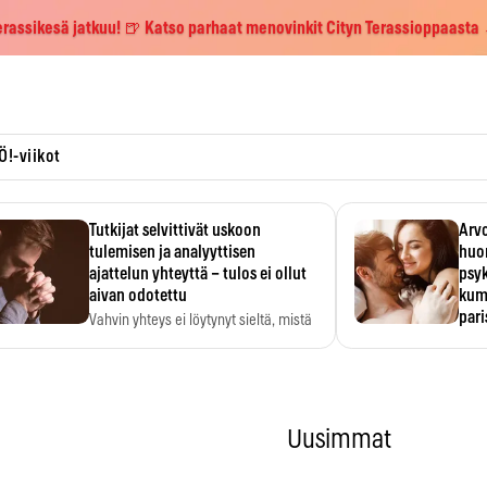
erassikesä jatkuu! 🍺 Katso parhaat menovinkit Cityn Terassioppaasta
Ö!-viikot
Tutkijat selvittivät uskoon
Arvo
tulemisen ja analyyttisen
huo
ajattelun yhteyttä – tulos ei ollut
psy
aivan odotettu
kump
par
Vahvin yhteys ei löytynyt sieltä, mistä
sitä odotettiin.
Suht
tunt
Psyk
Uusimmat