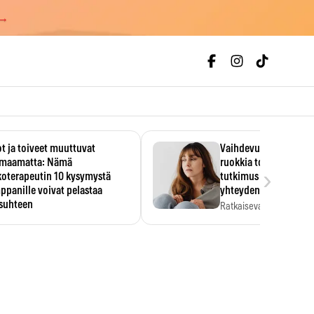
 →
t ja toiveet muuttuvat
Vaihdevuodet ja alkoh
maamatta: Nämä
ruokkia toisiaan – 93
›
koterapeutin 10 kysymystä
tutkimus paljasti mut
panille voivat pelastaa
yhteyden
isuhteen
Ratkaiseva tekijä ei ollu
vakavuus vaan syy,…
eessa on helppo ajatella
evansa kumppaninsa läpikotaisin.
oterapeutin…