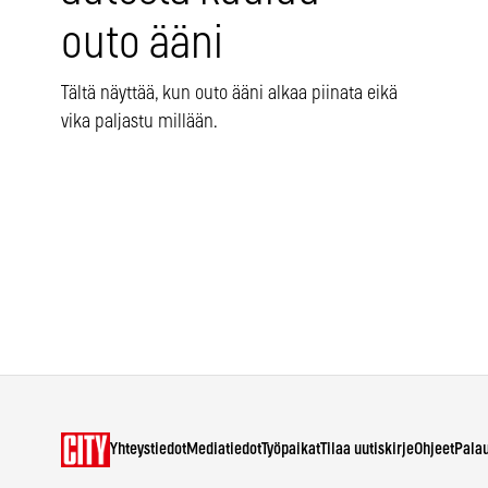
outo ääni
Tältä näyttää, kun outo ääni alkaa piinata eikä
vika paljastu millään.
Yhteystiedot
Mediatiedot
Työpaikat
Tilaa uutiskirje
Ohjeet
Pala