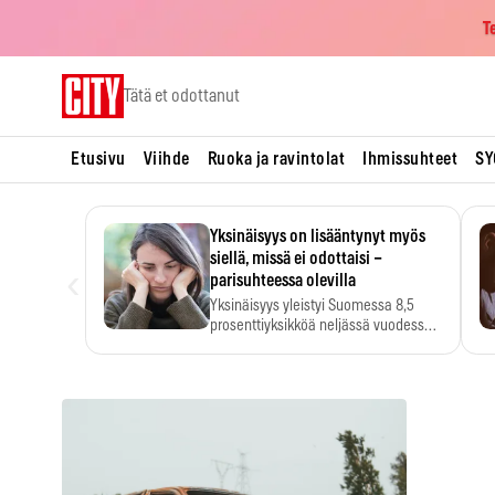
T
Skip
Tätä et odottanut
to
content
Etusivu
Viihde
Ruoka ja ravintolat
Ihmissuhteet
SY
Yksinäisyys on lisääntynyt myös
siellä, missä ei odottaisi –
‹
parisuhteessa olevilla
Yksinäisyys yleistyi Suomessa 8,5
prosenttiyksikköä neljässä vuodessa.
Se…