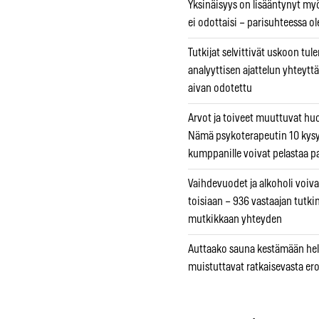
Yksinäisyys on lisääntynyt myös
ei odottaisi – parisuhteessa ole
Tutkijat selvittivät uskoon tul
analyyttisen ajattelun yhteyttä 
aivan odotettu
Arvot ja toiveet muuttuvat h
Nämä psykoterapeutin 10 kys
kumppanille voivat pelastaa p
Vaihdevuodet ja alkoholi voiva
toisiaan – 936 vastaajan tutki
mutkikkaan yhteyden
Auttaako sauna kestämään hell
muistuttavat ratkaisevasta er