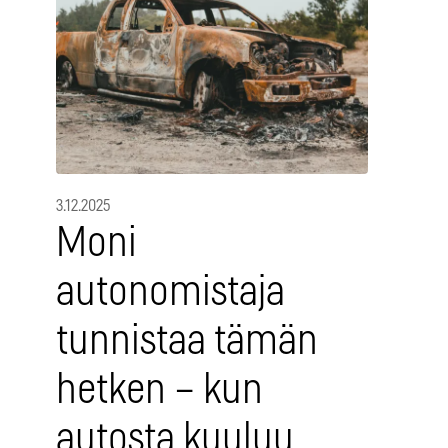
3.12.2025
Moni
autonomistaja
tunnistaa tämän
hetken – kun
autosta kuuluu