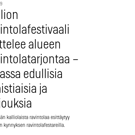
19
lion
intolafestivaali
ttelee alueen
intolatarjontaa –
assa edullisia
stiaisia ja
jouksia
n kalliolaista ravintolaa esittäytyy
 kynnyksen ravintolafestareilla.