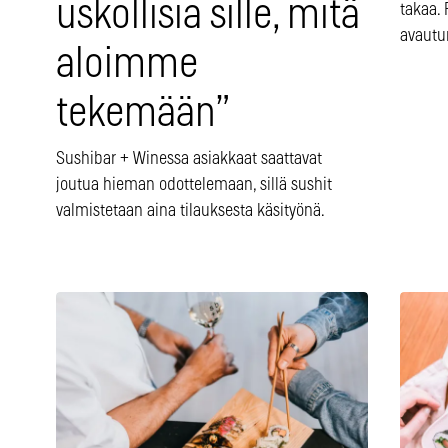
uskollisia sille, mitä
takaa.
avautu
aloimme
tekemään”
Sushibar + Winessa asiakkaat saattavat
joutua hieman odottelemaan, sillä sushit
valmistetaan aina tilauksesta käsityönä.