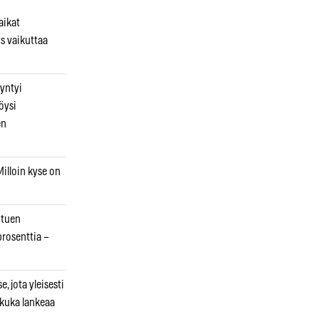
aikat
s vaikuttaa
syntyi
öysi
en
illoin kyse on
otuen
prosenttia –
, jota yleisesti
 kuka lankeaa