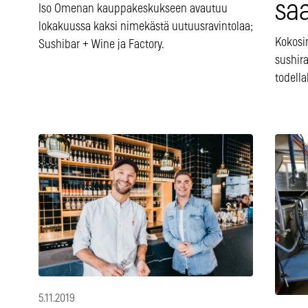
sa
Iso Omenan kauppakeskukseen avautuu
lokakuussa kaksi nimekästä uutuusravintolaa;
Kokos
Sushibar + Wine ja Factory.
sushira
todella
5.11.2019