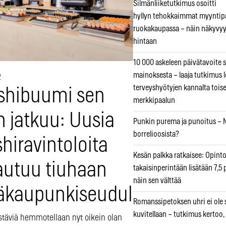
Silmänliiketutkimus osoitti
hyllyn tehokkaimmat myyntip
ruokakaupassa – näin näkyvyy
hintaan
10 000 askeleen päivätavoite 
mainoksesta – laaja tutkimus l
2
terveyshyötyjen kannalta tois
shibuumi sen
merkkipaalun
n jatkuu: Uusia
Punkin purema ja punoitus – M
borrelioosista?
hiravintoloita
Kesän palkka ratkaisee: Opint
autuu tiuhaan
takaisinperintään lisätään 7,5 
näin sen välttää
äkaupunkiseudulle
Romanssipetoksen uhri ei ole se
kuvitellaan – tutkimus kertoo,
stäviä hemmotellaan nyt oikein olan