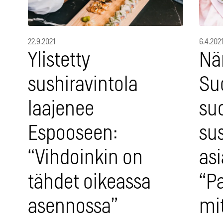
22.9.2021
6.4.202
Ylistetty
Nä
sushiravintola
Su
laajenee
su
Espooseen:
sus
“Vihdoinkin on
asi
tähdet oikeassa
“P
asennossa”
mi