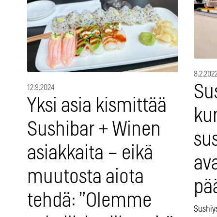
8.2.202
Su
12.9.2024
Yksi asia kismittää
ku
Sushibar + Winen
sus
asiakkaita – eikä
av
muutosta aiota
pä
tehdä: ”Olemme
Sushiy