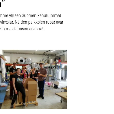
a”
imme yhteen Suomen kehutuimmat
vintolat. Näiden paikkojen ruoat ovat
kin maistamisen arvoisia!