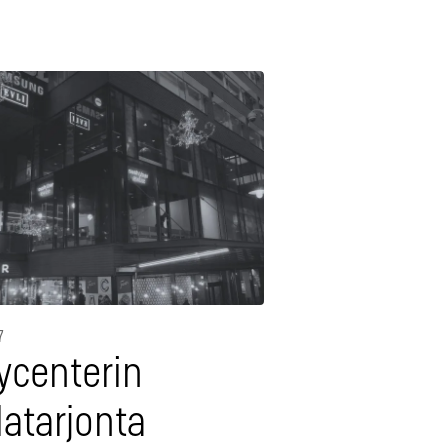
7
ycenterin
latarjonta