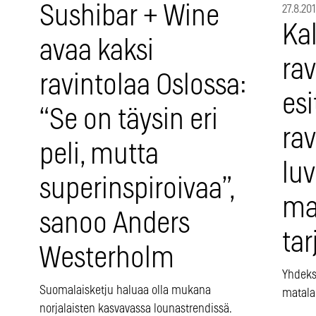
Sushibar + Wine
27.8.20
Kal
avaa kaksi
rav
ravintolaa Oslossa:
esi
“Se on täysin eri
rav
peli, mutta
luv
superinspiroivaa”,
mai
sanoo Anders
tar
Westerholm
Yhdeksä
Suomalaisketju haluaa olla mukana
matalan
norjalaisten kasvavassa lounastrendissä.