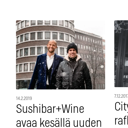
7.12.201
14.2.2019
Cit
Sushibar+Wine
raf
avaa kesällä uuden