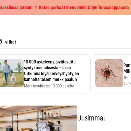
erassikesä jatkuu! 🍺 Katso parhaat menovinkit Cityn Terassioppaasta
Ö!-viikot
10 000 askeleen päivätavoite
Pun
syntyi mainoksesta – laaja
Mill
tutkimus löysi terveyshyötyjen
THL:
kannalta toisen merkkipaalun
punk
Moni tavoittelee 10 000 askelta
kym
päivässä, vaikka luku…
Uusimmat