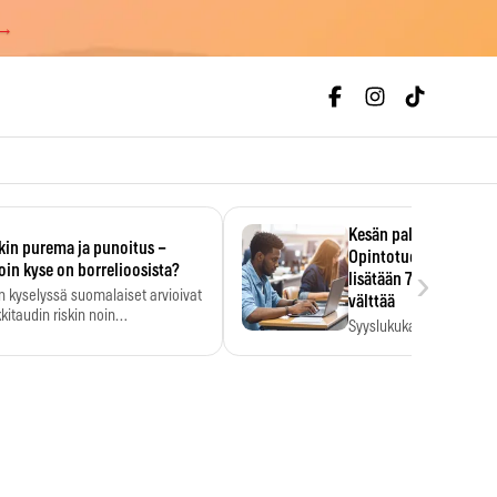
 →
Kesän palkka ratkaise
kin purema ja punoitus –
Opintotuen takaisinp
›
oin kyse on borrelioosista?
lisätään 7,5 prosentti
n kyselyssä suomalaiset arvioivat
välttää
kitaudin riskin noin
Syyslukukauden tukikuu
menkertaiseksi…
määrä ratkeaa sillä, mit
ehti…