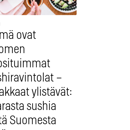
1
mä ovat
omen
osituimmat
hiravintolat –
akkaat ylistävät:
arasta sushia
tä Suomesta