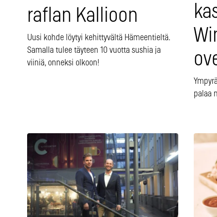
ka
raflan Kallioon
Wi
Uusi kohde löytyi kehittyvältä Hämeentieltä.
Samalla tulee täyteen 10 vuotta sushia ja
ov
viiniä, onneksi olkoon!
Ympyrä 
palaa 