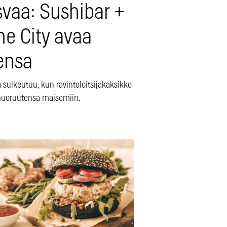
svaa: Sushibar +
ne City avaa
ensa
sulkeutuu, kun ravintoloitsijakaksikko
nuoruutensa maisemiin.