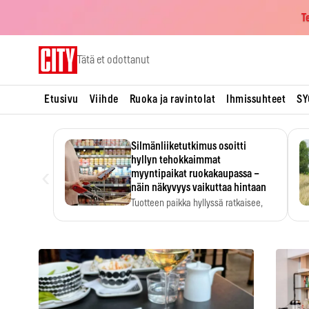
T
Skip
Tätä et odottanut
to
content
Etusivu
Viihde
Ruoka ja ravintolat
Ihmissuhteet
SY
Silmänliiketutkimus osoitti
hyllyn tehokkaimmat
‹
myyntipaikat ruokakaupassa –
näin näkyvyys vaikuttaa hintaan
Tuotteen paikka hyllyssä ratkaisee,
huomataanko se. Kauppiaat
hyödyntävät…