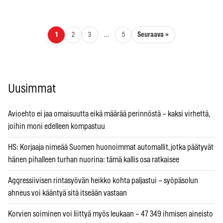
Artikkelien sivutus
Seuraava »
1
2
3
…
5
Uusimmat
Avioehto ei jaa omaisuutta eikä määrää perinnöstä – kaksi virhettä,
joihin moni edelleen kompastuu
HS: Korjaaja nimeää Suomen huonoimmat automallit, jotka päätyvät
hänen pihalleen turhan nuorina: tämä kallis osa ratkaisee
Aggressiivisen rintasyövän heikko kohta paljastui – syöpäsolun
ahneus voi kääntyä sitä itseään vastaan
Korvien soiminen voi liittyä myös leukaan – 47 349 ihmisen aineisto