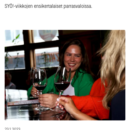
SYÖ!-viikkojen ensikertalaiset parrasvaloissa.
23.1.2023