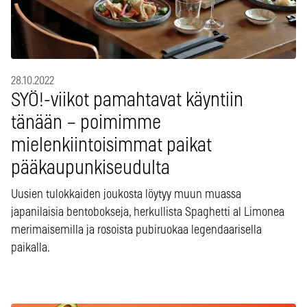
28.10.2022
SYÖ!-viikot pamahtavat käyntiin
tänään – poimimme
mielenkiintoisimmat paikat
pääkaupunkiseudulta
Uusien tulokkaiden joukosta löytyy muun muassa
japanilaisia bentobokseja, herkullista Spaghetti al Limonea
merimaisemilla ja rosoista pubiruokaa legendaarisella
paikalla.