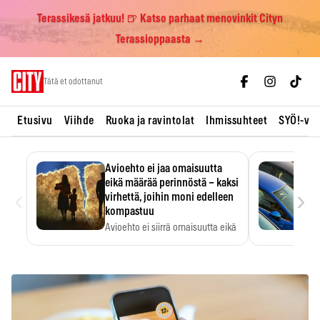
Terassikesä jatkuu! 🍺 Katso parhaat menovinkit Cityn
Terassioppaasta →
Skip
Tätä et odottanut
to
content
Etusivu
Viihde
Ruoka ja ravintolat
Ihmissuhteet
SYÖ!-vii
Avioehto ei jaa omaisuutta
eikä määrää perinnöstä – kaksi
‹
›
virhettä, joihin moni edelleen
kompastuu
Avioehto ei siirrä omaisuutta eikä
ratkaise perintöasioita.