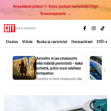
Terassikesä jatkuu! 🍺 Katso parhaat menovinkit Cityn
Terassioppaasta →
Skip
Tätä et odottanut
to
content
Etusivu
Viihde
Ruoka ja ravintolat
Ihmissuhteet
SYÖ!-vii
Avioehto ei jaa omaisuutta
eikä määrää perinnöstä – kaksi
‹
›
virhettä, joihin moni edelleen
kompastuu
Avioehto ei siirrä omaisuutta eikä
ratkaise perintöasioita.