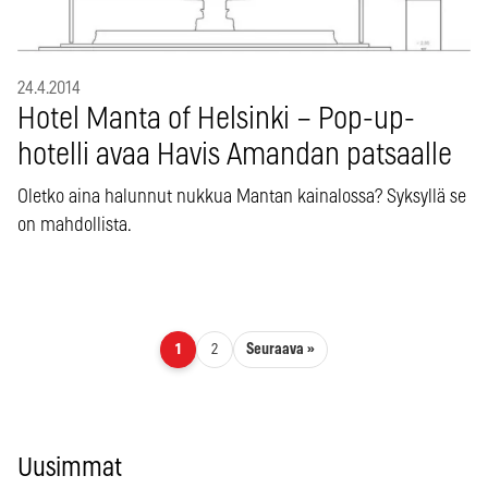
24.4.2014
Hotel Manta of Helsinki – Pop-up-
hotelli avaa Havis Amandan patsaalle
Oletko aina halunnut nukkua Mantan kainalossa? Syksyllä se
on mahdollista.
Artikkelien sivutus
Seuraava »
1
2
Uusimmat