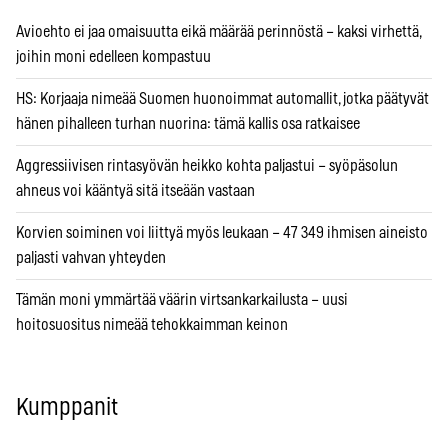
Avioehto ei jaa omaisuutta eikä määrää perinnöstä – kaksi virhettä,
joihin moni edelleen kompastuu
HS: Korjaaja nimeää Suomen huonoimmat automallit, jotka päätyvät
hänen pihalleen turhan nuorina: tämä kallis osa ratkaisee
Aggressiivisen rintasyövän heikko kohta paljastui – syöpäsolun
ahneus voi kääntyä sitä itseään vastaan
Korvien soiminen voi liittyä myös leukaan – 47 349 ihmisen aineisto
paljasti vahvan yhteyden
Tämän moni ymmärtää väärin virtsankarkailusta – uusi
hoitosuositus nimeää tehokkaimman keinon
Kumppanit