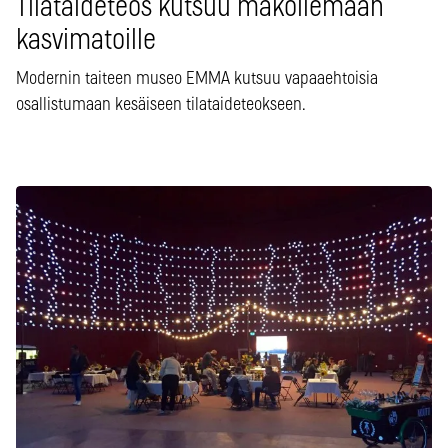
Tilataideteos kutsuu makoilemaan
kasvimatoille
Modernin taiteen museo EMMA kutsuu vapaaehtoisia
osallistumaan kesäiseen tilataideteokseen.