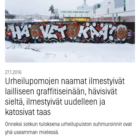
27.1.2016
Urheilupomojen naamat ilmestyivät
lailliseen graffitiseinään, hävisivät
sieltä, ilmestyivät uudelleen ja
katosivat taas
Onneksi sotkun tuloksena urheilupuiston suhmuroinnit ovat
yhä useamman mielessä.