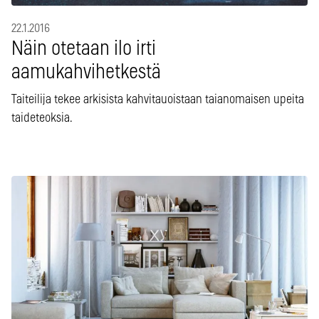
22.1.2016
Näin otetaan ilo irti
aamukahvihetkestä
Taiteilija tekee arkisista kahvitauoistaan taianomaisen upeita
taideteoksia.