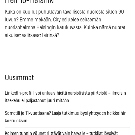
Heimo-Helsinki
Kuka on kuullut puhuttavan tavallisesta nuoresta sitten 90-
luvun? Emme mekään. City esittelee seitsemän
nuorisoheimoa Helsingin katukuvasta. Kuinka nämä nuoret
aikuiset valitsevat leirinsä?
Uusimmat
LinkedIn-profiili voi antaa vihjeitä narsistisista piirteistä – ilmeisin
itsekehu ei paljastanut juuri mitään
Sometili jo 11-vuotiaana? Laaja tutkimus löysi yhteyden heikkoihin
koetuloksiin
Kolmen tunnin yöunet riittävät vain harvalle – tutkijat löysivät