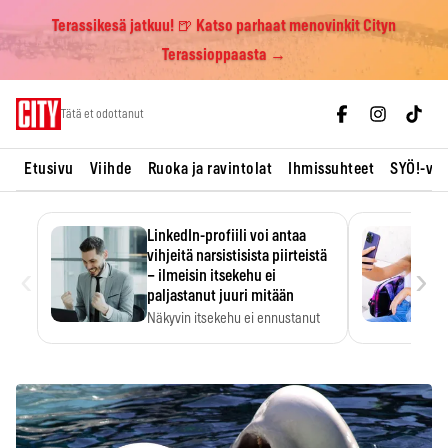
Terassikesä jatkuu! 🍺 Katso parhaat menovinkit Cityn
Terassioppaasta →
Skip
Tätä et odottanut
to
content
Etusivu
Viihde
Ruoka ja ravintolat
Ihmissuhteet
SYÖ!-vii
LinkedIn-profiili voi antaa
vihjeitä narsistisista piirteistä
‹
›
– ilmeisin itsekehu ei
paljastanut juuri mitään
Näkyvin itsekehu ei ennustanut
narsistisia piirteitä.