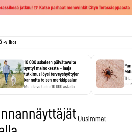
erassikesä jatkuu! 🍺 Katso parhaat menovinkit Cityn Terassioppaasta
Ö!-viikot
10 000 askeleen päivätavoite
Pun
syntyi mainoksesta – laaja
Mill
tutkimus löysi terveyshyötyjen
THL:
kannalta toisen merkkipaalun
punk
Moni tavoittelee 10 000 askelta
kym
päivässä, vaikka luku…
nnannäyttäjät
Uusimmat
alla