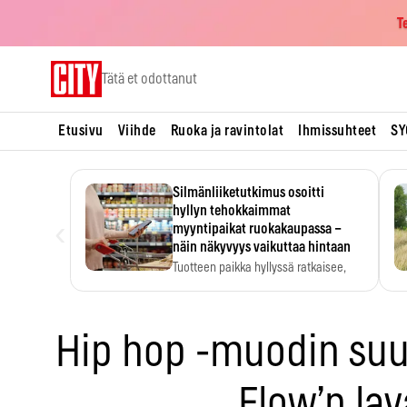
T
Skip
Tätä et odottanut
to
content
Etusivu
Viihde
Ruoka ja ravintolat
Ihmissuhteet
SY
Silmänliiketutkimus osoitti
hyllyn tehokkaimmat
‹
myyntipaikat ruokakaupassa –
näin näkyvyys vaikuttaa hintaan
Tuotteen paikka hyllyssä ratkaisee,
huomataanko se. Kauppiaat
hyödyntävät…
Hip hop -muodin suu
Flow’n lav