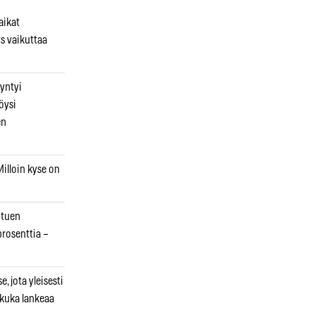
aikat
s vaikuttaa
syntyi
öysi
en
illoin kyse on
otuen
prosenttia –
, jota yleisesti
 kuka lankeaa