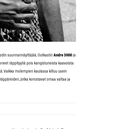
muodin suunnannäyttäjää, Outkastin
Andre 3000
ja
neet räppityyliä pois kangistuneista kaavoista:
sistä. Vaikka molempien kaulassa killuu usein
räppäreiden, jotka korostavat omaa valtaa ja