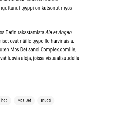
inguttanut tyyppi on katsonut myös
os Defin rakastamista
Ale et Angen
set ovat näille tyypeille harvinaisia.
 Kuten Mos Def sanoi Complex.comille,
at luovia aloja, joissa visuaalisuudella
p hop
Mos Def
muoti