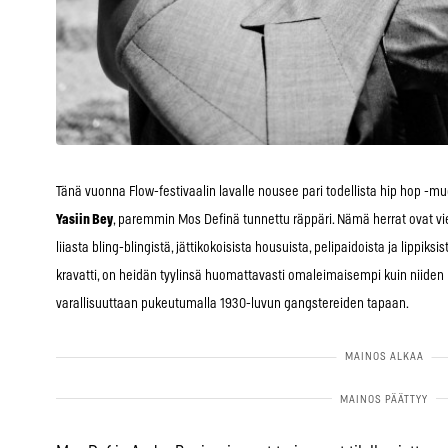
Tänä vuonna Flow-festivaalin lavalle nousee pari todellista hip hop -
Yasiin Bey
, paremmin Mos Definä tunnettu räppäri. Nämä herrat ovat vie
liiasta bling-blingistä, jättikokoisista housuista, pelipaidoista ja lippik
kravatti, on heidän tyylinsä huomattavasti omaleimaisempi kuin niiden 
varallisuuttaan pukeutumalla 1930-luvun gangstereiden tapaan.