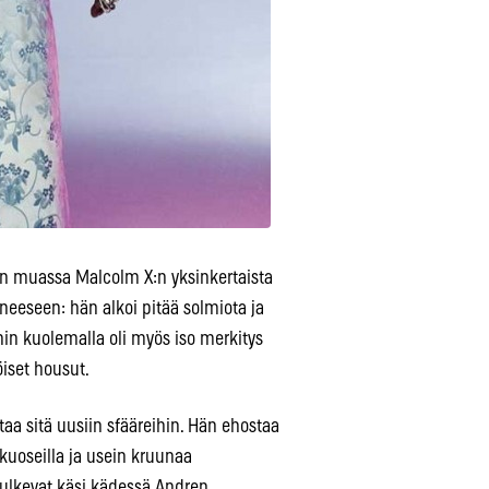
un muassa Malcolm X:n yksinkertaista
eeseen: hän alkoi pitää solmiota ja
nin kuolemalla oli myös iso merkitys
röiset housut.
aa sitä uusiin sfääreihin. Hän ehostaa
 kuoseilla ja usein kruunaa
kulkevat käsi kädessä Andren