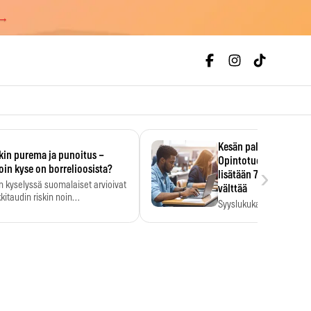
 →
Kesän palkka ratkaise
kin purema ja punoitus –
Opintotuen takaisinp
›
oin kyse on borrelioosista?
lisätään 7,5 prosentti
n kyselyssä suomalaiset arvioivat
välttää
kitaudin riskin noin
Syyslukukauden tukikuu
menkertaiseksi…
määrä ratkeaa sillä, mit
ehti…