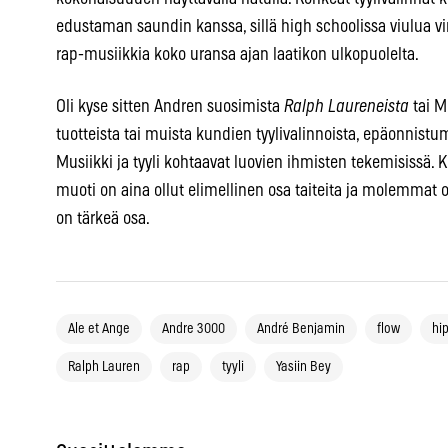
edustaman saundin kanssa, sillä high schoolissa viulua v
rap-musiikkia koko uransa ajan laatikon ulkopuolelta.
Oli kyse sitten Andren suosimista
Ralph Laureneista
tai M
tuotteista tai muista kundien tyylivalinnoista, epäonnistumi
Musiikki ja tyyli kohtaavat luovien ihmisten tekemisissä.
muoti on aina ollut elimellinen osa taiteita ja molemmat ov
on tärkeä osa.
Ale et Ange
Andre 3000
André Benjamin
flow
hi
Ralph Lauren
rap
tyyli
Yasiin Bey