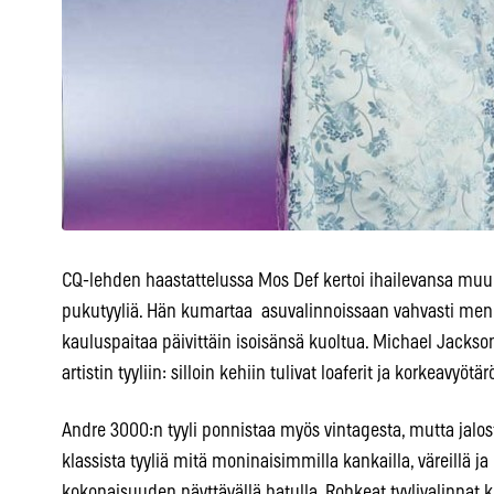
CQ-lehden haastattelussa Mos Def kertoi ihailevansa mu
pukutyyliä. Hän kumartaa asuvalinnoissaan vahvasti menn
kauluspaitaa päivittäin isoisänsä kuoltua. Michael Jackso
artistin tyyliin: silloin kehiin tulivat loaferit ja korkeavyötä
Andre 3000:n tyyli ponnistaa myös vintagesta, mutta jalost
klassista tyyliä mitä moninaisimmilla kankailla, väreillä ja
kokonaisuuden näyttävällä hatulla. Rohkeat tyylivalinnat 