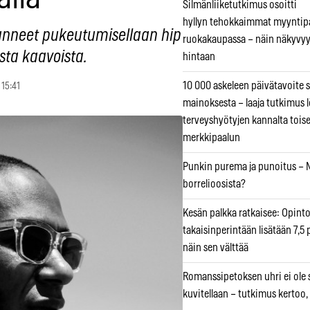
Silmänliiketutkimus osoitti
hyllyn tehokkaimmat myyntip
anneet pukeutumisellaan hip
ruokakaupassa – näin näkyvyy
sta kaavoista.
hintaan
10 000 askeleen päivätavoite 
 15:41
mainoksesta – laaja tutkimus l
terveyshyötyjen kannalta tois
merkkipaalun
Punkin purema ja punoitus – M
borrelioosista?
Kesän palkka ratkaisee: Opint
takaisinperintään lisätään 7,5 
näin sen välttää
Romanssipetoksen uhri ei ole se
kuvitellaan – tutkimus kertoo,