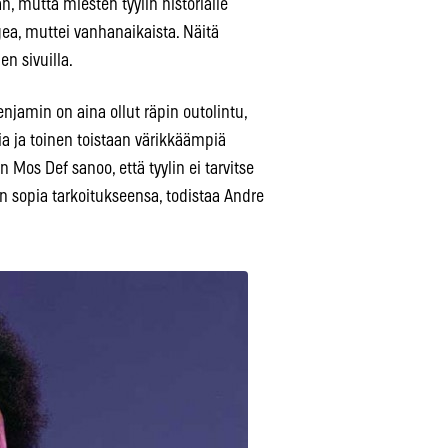
n, mutta miesten tyylin historialle
gea, muttei vanhanaikaista. Näitä
n sivuilla.
njamin on aina ollut räpin outolintu,
ia ja toinen toistaan värikkäämpiä
 Mos Def sanoo, että tyylin ei tarvitse
 sopia tarkoitukseensa, todistaa Andre