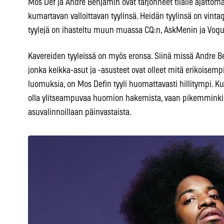
Mos Def ja Andre Benjamin ovat tarjonneet tilalle ajattoma
kumartavan valloittavan tyylinsä. Heidän tyylinsä on vinta
tyylejä on ihasteltu muun muassa CQ:n, AskMenin ja Vogue
Kavereiden tyyleissä on myös eronsa. Siinä missä Andre Be
jonka keikka-asut ja -asusteet ovat olleet mitä erikoisemp
luomuksia, on Mos Defin tyyli huomattavasti hillitympi. Kun
olla ylitseampuvaa huomion hakemista, vaan pikemminkin
asuvalinnoillaan päinvastaista.