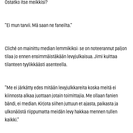
Ostatko itse meikkisi?
”Ei mun tarvii. Mä saan ne faneilta.”
Cliché on mainittu median lemmikiksi: se on noteerannut paljon
tilaa jo ennen ensimmäistäkään levyjulkaisua. Jimi kuittaa
tilanteen tyylikkäästi asenteella.
”Me ei järkätty edes mitään levyjulkkareita koska meitä ei
kiinnosta alkaa juottaan jotain toimittajia. Me ollaan fanien
bändi, ei median. Kirjota siihen juttuun et ajasta, paikasta ja
ulkonäöstä riippumatta meidän levy hakkaa mennen tullen
kaikki.”