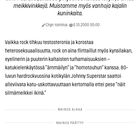
meikkivinkkejä. Muistamme myös vanhoja kajalin
kuninkaita.
Cityn toimitus
6.10.2000 00:00
Vaikka rock tihkuu testosteronia ja korostaa
heteroseksuaalisuutta, rock on aina flirttaillut myös kynsilakan,
eyelinerin ja puuterin kaltaisten turhamaisuuksien –
katukielenkäytössä ”ämmäilyn” ja ”homotouhun” kanssa. 80-
luvun hardrockvuosina kotikylän Johnny Superstar saattoi
alleviivata katu-uskottavuuttaan kertomalla ettei pese ”näit
silmämeikkei ikinä.”