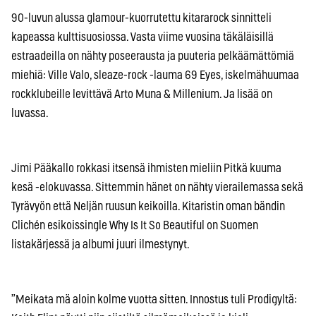
90-luvun alussa glamour-kuorrutettu kitararock sinnitteli
kapeassa kulttisuosiossa. Vasta viime vuosina täkäläisillä
estraadeilla on nähty poseerausta ja puuteria pelkäämättömiä
miehiä: Ville Valo, sleaze-rock -lauma 69 Eyes, iskelmähuumaa
rockklubeille levittävä Arto Muna & Millenium. Ja lisää on
luvassa.
Jimi Pääkallo rokkasi itsensä ihmisten mieliin Pitkä kuuma
kesä -elokuvassa. Sittemmin hänet on nähty vierailemassa sekä
Tyrävyön että Neljän ruusun keikoilla. Kitaristin oman bändin
Clichén esikoissingle Why Is It So Beautiful on Suomen
listakärjessä ja albumi juuri ilmestynyt.
”Meikata mä aloin kolme vuotta sitten. Innostus tuli Prodigyltä: