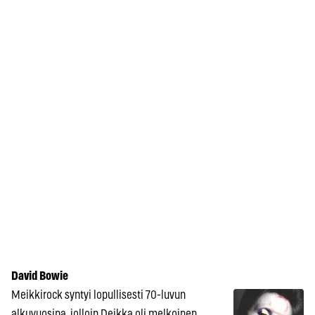
David Bowie
Meikkirock syntyi lopullisesti 70-luvun
alkuvuosina, jolloin Deikka oli melkoinen