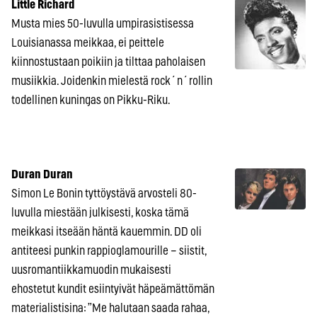
Little Richard
Musta mies 50-luvulla umpirasistisessa
Louisianassa meikkaa, ei peittele
kiinnostustaan poikiin ja tilttaa paholaisen
musiikkia. Joidenkin mielestä rock´n´rollin
todellinen kuningas on Pikku-Riku.
Duran Duran
Simon Le Bonin tyttöystävä arvosteli 80-
luvulla miestään julkisesti, koska tämä
meikkasi itseään häntä kauemmin. DD oli
antiteesi punkin rappioglamourille – siistit,
uusromantiikkamuodin mukaisesti
ehostetut kundit esiintyivät häpeämättömän
materialistisina: ”Me halutaan saada rahaa,