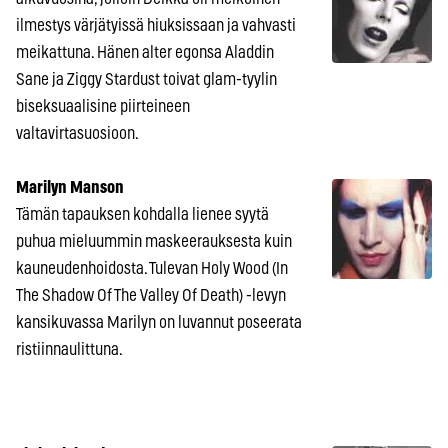
ilmestys värjätyissä hiuksissaan ja vahvasti
meikattuna. Hänen alter egonsa Aladdin
Sane ja Ziggy Stardust toivat glam-tyylin
biseksuaalisine piirteineen
valtavirtasuosioon.
Marilyn Manson
Tämän tapauksen kohdalla lienee syytä
puhua mieluummin maskeerauksesta kuin
kauneudenhoidosta. Tulevan Holy Wood (In
The Shadow Of The Valley Of Death) -levyn
kansikuvassa Marilyn on luvannut poseerata
ristiinnaulittuna.