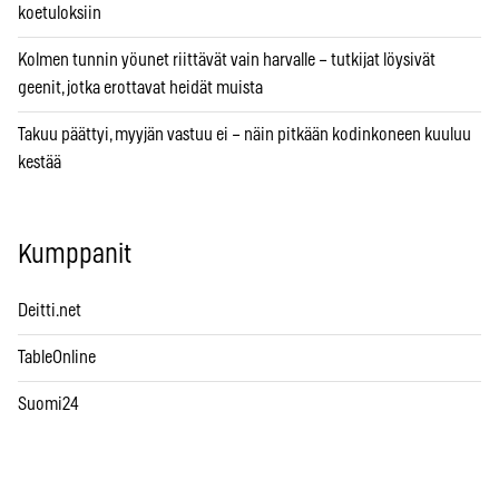
koetuloksiin
Kolmen tunnin yöunet riittävät vain harvalle – tutkijat löysivät
geenit, jotka erottavat heidät muista
Takuu päättyi, myyjän vastuu ei – näin pitkään kodinkoneen kuuluu
kestää
Kumppanit
Deitti.net
TableOnline
Suomi24