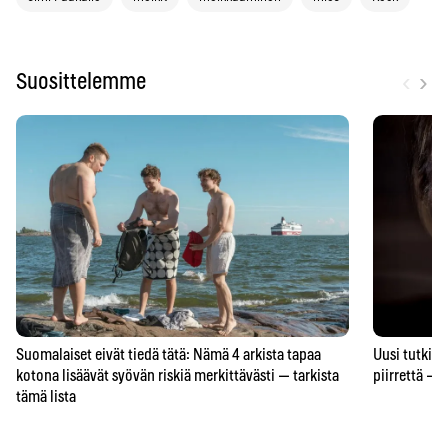
‹
›
Suosittelemme
Suomalaiset eivät tiedä tätä: Nämä 4 arkista tapaa
Uusi tutkimu
kotona lisäävät syövän riskiä merkittävästi — tarkista
piirrettä – j
tämä lista