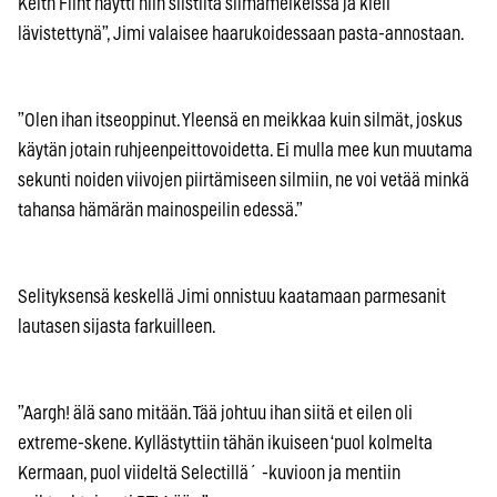
Keith Flint näytti niin siistiltä silmämeikeissä ja kieli
lävistettynä”, Jimi valaisee haarukoidessaan pasta-annostaan.
”Olen ihan itseoppinut. Yleensä en meikkaa kuin silmät, joskus
käytän jotain ruhjeenpeittovoidetta. Ei mulla mee kun muutama
sekunti noiden viivojen piirtämiseen silmiin, ne voi vetää minkä
tahansa hämärän mainospeilin edessä.”
Selityksensä keskellä Jimi onnistuu kaatamaan parmesanit
lautasen sijasta farkuilleen.
”Aargh! älä sano mitään. Tää johtuu ihan siitä et eilen oli
extreme-skene. Kyllästyttiin tähän ikuiseen ‘puol kolmelta
Kermaan, puol viideltä Selectillä´ -kuvioon ja mentiin