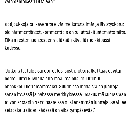
vaihtoehtoisesti DTM:ään.”
Kotijoukkoja tai kavereita eivät meikatut silmät ja lävistyskorut
ole hämmentäneet, kommentteja on tullut tuikituntemattomilta.
Eikä miestenhuoneeseen vieläkään kävellä meikkipussi
kädessä.
”Jotku tytöt tulee sanoon et tosi siistii, jotku jätkät taas et vitun
homo. Turha kuvitella että maailma olisi muuttunut
ennakkoluulottomammaksi. Suurin osa ihmisistä on juntteja –
sanan hyvässä ja pahassa merkityksessä. Joskus mä suorastaan
toivon et stadin trendibaareissa olisi enemmän juntteja. Se viilee
seisoskelu siideri kädessä on aika tympäsevää.”