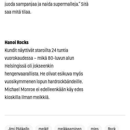
juoda sampanjaa ja naida supermalleja.” Sitä
saa mitä tilaa.
Hanoi Rocks
Kundit näyttivät staroilta 24 tuntia
vuorokaudessa – mikä 80-luvun alun
Helsingissä oli jokseenkin
hengenvaarallista. He olivat esikuva myös
vuosikymmenen lopun hardrockbändeille.
Michael Monroe ei edelleenkään käy edes
kioskilla ilman meikkiä.
Jimi Pääkallo
meikit
meikkaaminen
mies
Rock