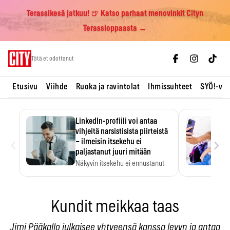
Terassikesä jatkuu! 🍺 Katso parhaat menovinkit Cityn
Terassioppaasta →
Skip
Tätä et odottanut
to
content
Etusivu
Viihde
Ruoka ja ravintolat
Ihmissuhteet
SYÖ!-vii
LinkedIn-profiili voi antaa
vihjeitä narsistisista piirteistä
‹
›
– ilmeisin itsekehu ei
paljastanut juuri mitään
Näkyvin itsekehu ei ennustanut
narsistisia piirteitä.
Kundit meikkaa taas
Jimi Pääkallo julkaisee yhtyeensä kanssa levyn ja antaa