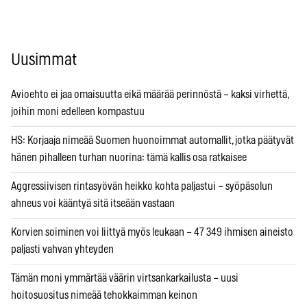
Uusimmat
Avioehto ei jaa omaisuutta eikä määrää perinnöstä – kaksi virhettä,
joihin moni edelleen kompastuu
HS: Korjaaja nimeää Suomen huonoimmat automallit, jotka päätyvät
hänen pihalleen turhan nuorina: tämä kallis osa ratkaisee
Aggressiivisen rintasyövän heikko kohta paljastui – syöpäsolun
ahneus voi kääntyä sitä itseään vastaan
Korvien soiminen voi liittyä myös leukaan – 47 349 ihmisen aineisto
paljasti vahvan yhteyden
Tämän moni ymmärtää väärin virtsankarkailusta – uusi
hoitosuositus nimeää tehokkaimman keinon