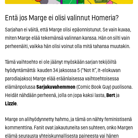
Entä jos Marge ei olisi valinnut Homeria?
Sarjahan ei väitä, että Marge olisi epäonnistunut. Se vain kuvaa,
miten Marge elää tekemänsä valinnan kanssa. Hän on silti vain
perheenäiti, vaikka hän olisi voinut olla mitä tahansa muutakin.
Tämä vaihtoehto ei ole jäänyt myöskään sarjan tekijöiltä
hyödyntämättä: kauden 34 jaksossa 5 (“Not It”, It-elokuvan
parodiajakso) Marge elää eräänlaisessa vaihtoehtoisessa
elämänpolussa
Sarjakuvahemmon
(Comic Book Guy) puolisona.
Heidät nähdään perheenä, jolla on jopa kaksi lasta,
Bert
ja
Lizzie
.
Marge on alihyödynnetty hahmo, ja tämä on nähty feministisenä
kommenttina. Fanit ovat jakautuneita sen suhteen, onko Margen
elämä seurausta yhteiskunnallisesta paineesta vai hänen