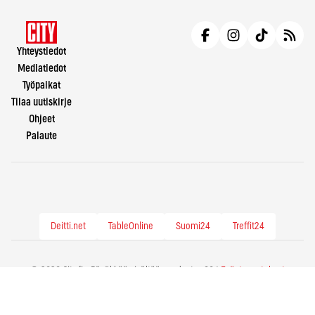
Yhteystiedot
Mediatiedot
Työpaikat
Tilaa uutiskirje
Ohjeet
Palaute
Deitti.net
TableOnline
Suomi24
Treffit24
© 2026 City.fi - Räväkkää sisältöä vuodesta -86 |
Evästeasetukset