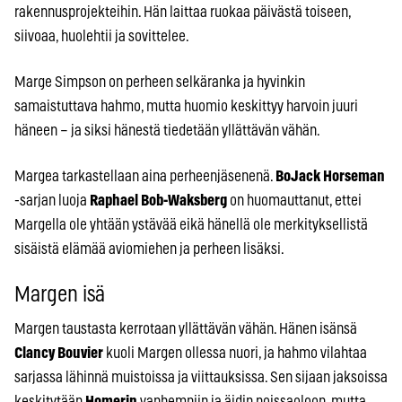
rakennusprojekteihin. Hän laittaa ruokaa päivästä toiseen,
siivoaa, huolehtii ja sovittelee.
Marge Simpson on perheen selkäranka ja hyvinkin
samaistuttava hahmo, mutta huomio keskittyy harvoin juuri
häneen – ja siksi hänestä tiedetään yllättävän vähän.
Margea tarkastellaan aina perheenjäsenenä.
BoJack Horseman
-sarjan luoja
Raphael Bob-Waksberg
on huomauttanut, ettei
Margella ole yhtään ystävää eikä hänellä ole merkityksellistä
sisäistä elämää aviomiehen ja perheen lisäksi.
Margen isä
Margen taustasta kerrotaan yllättävän vähän. Hänen isänsä
Clancy Bouvier
kuoli Margen ollessa nuori, ja hahmo vilahtaa
sarjassa lähinnä muistoissa ja viittauksissa. Sen sijaan jaksoissa
keskitytään
Homerin
vanhempiin ja äidin poissaoloon, mutta