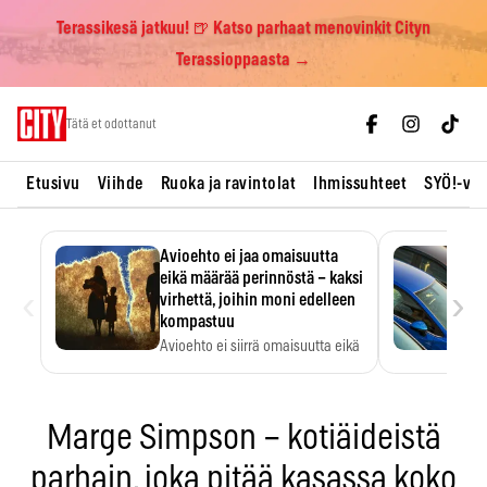
Terassikesä jatkuu! 🍺 Katso parhaat menovinkit Cityn
Terassioppaasta →
Skip
Tätä et odottanut
to
content
Etusivu
Viihde
Ruoka ja ravintolat
Ihmissuhteet
SYÖ!-vii
Avioehto ei jaa omaisuutta
eikä määrää perinnöstä – kaksi
‹
›
virhettä, joihin moni edelleen
kompastuu
Avioehto ei siirrä omaisuutta eikä
ratkaise perintöasioita.
Marge Simpson – kotiäideistä
parhain, joka pitää kasassa koko