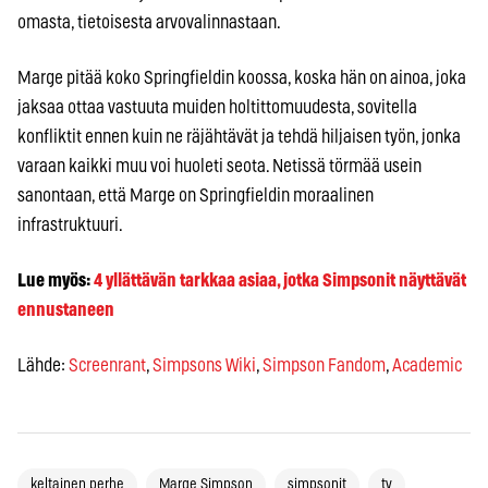
omasta, tietoisesta arvovalinnastaan.
Marge pitää koko Springfieldin koossa, koska hän on ainoa, joka
jaksaa ottaa vastuuta muiden holtittomuudesta, sovitella
konfliktit ennen kuin ne räjähtävät ja tehdä hiljaisen työn, jonka
varaan kaikki muu voi huoleti seota. Netissä törmää usein
sanontaan, että Marge on Springfieldin moraalinen
infrastruktuuri.
Lue myös:
4 yllättävän tarkkaa asiaa, jotka Simpsonit näyttävät
ennustaneen
Lähde:
Screenrant
,
Simpsons Wiki
,
Simpson Fandom
,
Academic
keltainen perhe
Marge Simpson
simpsonit
tv