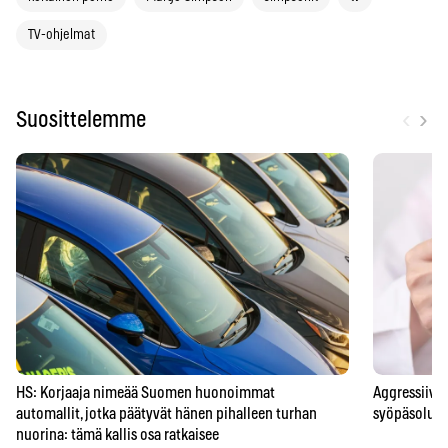
TV-ohjelmat
‹
›
Suosittelemme
HS: Korjaaja nimeää Suomen huonoimmat
Aggressiivis
automallit, jotka päätyvät hänen pihalleen turhan
syöpäsolun a
nuorina: tämä kallis osa ratkaisee