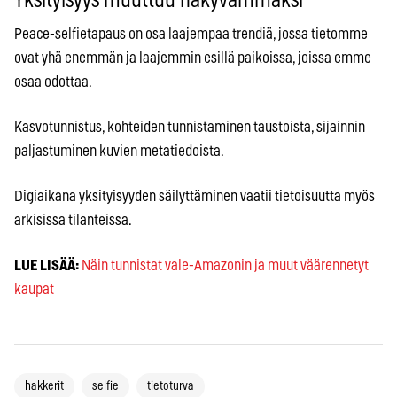
Yksityisyys muuttuu näkyvämmäksi
Peace-selfietapaus on osa laajempaa trendiä, jossa tietomme
ovat yhä enemmän ja laajemmin esillä paikoissa, joissa emme
osaa odottaa.
Kasvotunnistus, kohteiden tunnistaminen taustoista, sijainnin
paljastuminen kuvien metatiedoista.
Digiaikana yksityisyyden säilyttäminen vaatii tietoisuutta myös
arkisissa tilanteissa.
LUE LISÄÄ:
Näin tunnistat vale-Amazonin ja muut väärennetyt
kaupat
hakkerit
selfie
tietoturva