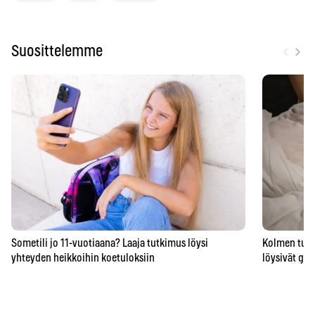
‹
›
Suosittelemme
Sometili jo 11-vuotiaana? Laaja tutkimus löysi
Kolmen tunni
yhteyden heikkoihin koetuloksiin
löysivät gee