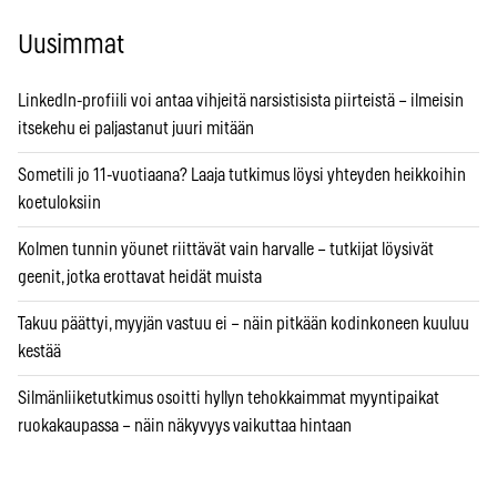
Uusimmat
LinkedIn-profiili voi antaa vihjeitä narsistisista piirteistä – ilmeisin
itsekehu ei paljastanut juuri mitään
Sometili jo 11-vuotiaana? Laaja tutkimus löysi yhteyden heikkoihin
koetuloksiin
Kolmen tunnin yöunet riittävät vain harvalle – tutkijat löysivät
geenit, jotka erottavat heidät muista
Takuu päättyi, myyjän vastuu ei – näin pitkään kodinkoneen kuuluu
kestää
Silmänliiketutkimus osoitti hyllyn tehokkaimmat myyntipaikat
ruokakaupassa – näin näkyvyys vaikuttaa hintaan