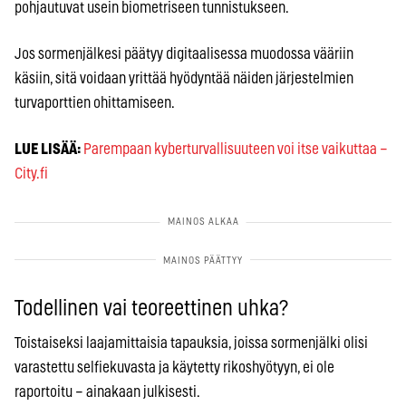
pohjautuvat usein biometriseen tunnistukseen.
Jos sormenjälkesi päätyy digitaalisessa muodossa vääriin
käsiin, sitä voidaan yrittää hyödyntää näiden järjestelmien
turvaporttien ohittamiseen.
LUE LISÄÄ:
Parempaan kyberturvallisuuteen voi itse vaikuttaa –
City.fi
Todellinen vai teoreettinen uhka?
Toistaiseksi laajamittaisia tapauksia, joissa sormenjälki olisi
varastettu selfiekuvasta ja käytetty rikoshyötyyn, ei ole
raportoitu – ainakaan julkisesti.