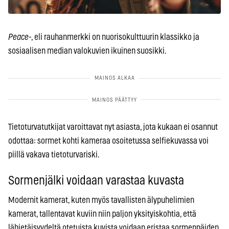
Peace
-, eli rauhanmerkki on nuorisokulttuurin klassikko ja
sosiaalisen median valokuvien ikuinen suosikki.
Tietoturvatutkijat varoittavat nyt asiasta, jota kukaan ei osannut
odottaa: sormet kohti kameraa osoitetussa selfiekuvassa voi
piillä vakava tietoturvariski.
Sormenjälki voidaan varastaa kuvasta
Modernit kamerat, kuten myös tavallisten älypuhelimien
kamerat, tallentavat kuviin niin paljon yksityiskohtia, että
lähietäisyydeltä otetuista kuvista voidaan eristaa sormenpäiden