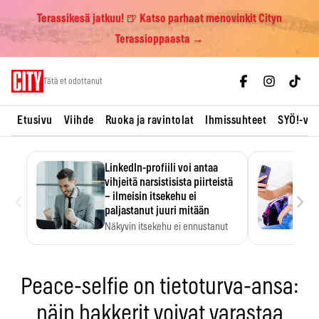
Terassikesä jatkuu! 🍺 Katso parhaat menovinkit Cityn
Terassioppaasta →
Skip
Tätä et odottanut
to
content
Etusivu
Viihde
Ruoka ja ravintolat
Ihmissuhteet
SYÖ!-vii
LinkedIn-profiili voi antaa
vihjeitä narsistisista piirteistä
‹
›
– ilmeisin itsekehu ei
paljastanut juuri mitään
Näkyvin itsekehu ei ennustanut
narsistisia piirteitä.
Peace-selfie on tietoturva-ansa:
näin hakkerit voivat varastaa