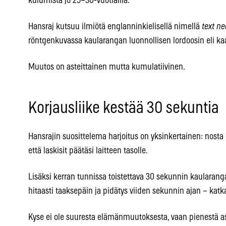
kulumista jo 25–30-vuotiailla.
Hansraj kutsuu ilmiötä englanninkielisellä nimellä
text n
röntgenkuvassa kaularangan luonnollisen lordoosin eli k
Muutos on asteittainen mutta kumulatiivinen.
Korjausliike kestää 30 sekuntia
Hansrajin suosittelema harjoitus on yksinkertainen: nosta 
että laskisit päätäsi laitteen tasolle.
Lisäksi kerran tunnissa toistettava 30 sekunnin kaularang
hitaasti taaksepäin ja pidätys viiden sekunnin ajan – kat
Kyse ei ole suuresta elämänmuutoksesta, vaan pienestä a