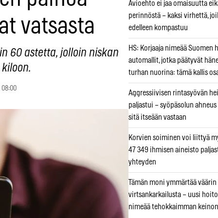
Avioehto ei jaa omaisuutta ei
perinnöstä – kaksi virhettä, jo
at vatsasta
edelleen kompastuu
HS: Korjaaja nimeää Suomen
n 60 astetta, jolloin niskan
automallit, jotka päätyvät hän
kiloon.
turhan nuorina: tämä kallis os
 08:00
Aggressiivisen rintasyövän he
paljastui – syöpäsolun ahneus
sitä itseään vastaan
Korvien soiminen voi liittyä 
47 349 ihmisen aineisto paljas
yhteyden
Tämän moni ymmärtää väärin
virtsankarkailusta – uusi hoit
nimeää tehokkaimman keino