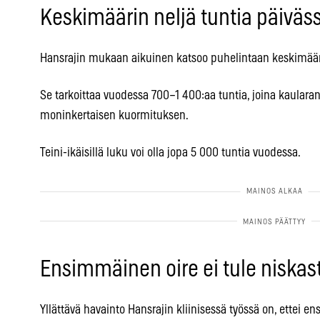
Keskimäärin neljä tuntia päiväs
Hansrajin mukaan aikuinen katsoo puhelintaan keskimääri
Se tarkoittaa vuodessa 700–1 400:aa tuntia, joina kaula
moninkertaisen kuormituksen.
Teini-ikäisillä luku voi olla jopa 5 000 tuntia vuodessa.
Ensimmäinen oire ei tule niskas
Yllättävä havainto Hansrajin kliinisessä työssä on, ettei 