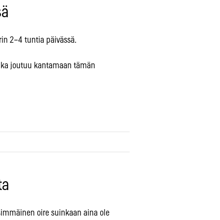
sä
n 2–4 tuntia päivässä.
ranka joutuu kantamaan tämän
ta
ensimmäinen oire suinkaan aina ole