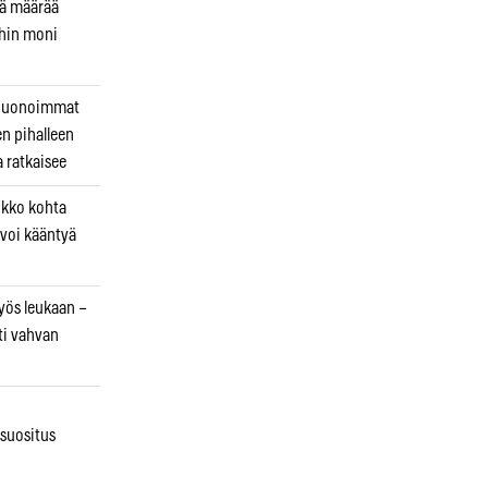
kä määrää
ihin moni
 huonoimmat
en pihalleen
a ratkaisee
ikko kohta
 voi kääntyä
myös leukaan –
ti vahvan
osuositus
n