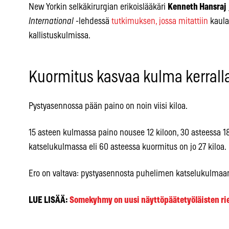
New Yorkin selkäkirurgian erikoislääkäri
Kenneth Hansraj
International
-lehdessä
tutkimuksen, jossa mitattiin
kaula
kallistuskulmissa.
Kuormitus kasvaa kulma kerrall
Pystyasennossa pään paino on noin viisi kiloa.
15 asteen kulmassa paino nousee 12 kiloon, 30 asteessa 18
katselukulmassa eli 60 asteessa kuormitus on jo 27 kiloa.
Ero on valtava: pystyasennosta puhelimen katselukulmaan 
LUE LISÄÄ:
Somekyhmy on uusi näyttöpäätetyöläisten ri