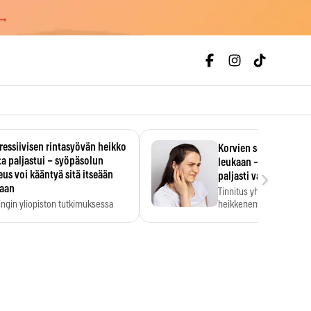
 →
essiivisen rintasyövän heikko
Korvien soiminen voi 
a paljastui – syöpäsolun
leukaan – 47 349 ihmi
›
us voi kääntyä sitä itseään
paljasti vahvan yhtey
taan
Tinnitus yhdistetään ku
ingin yliopiston tutkimuksessa
heikkenemiseen. Meta-a
aktiivisen rintasyövän kasvu
kertoo, että myös…
stui.