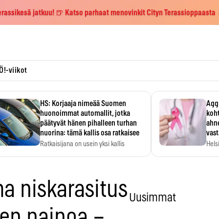
erassikesä jatkuu! 🍺 Katso parhaat menovinkit Cityn Terassioppaasta
Ö!-viikot
HS: Korjaaja nimeää Suomen
Aggr
huonoimmat automallit, jotka
koht
päätyvät hänen pihalleen turhan
ahne
nuorina: tämä kallis osa ratkaisee
vas
Ratkaisijana on usein yksi kallis
Hels
komponentti.
MYC-
hida
a niskarasitus
Uusimmat
sen painoa –