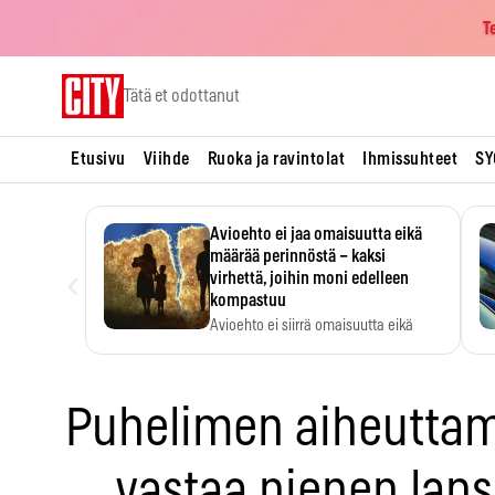
T
Skip
Tätä et odottanut
to
content
Etusivu
Viihde
Ruoka ja ravintolat
Ihmissuhteet
SY
Avioehto ei jaa omaisuutta eikä
määrää perinnöstä – kaksi
‹
virhettä, joihin moni edelleen
kompastuu
Avioehto ei siirrä omaisuutta eikä
ratkaise perintöasioita.
Puhelimen aiheuttam
vastaa pienen lap