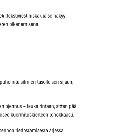
eck
(tekstiviestiniska), ja se näkyy
aaren oikenemisena.
puhelinta silmien tasolle sen sijaan,
an ojennus – leuka rintaan, sitten pää
kaisee kuormituskierteen tehokkaasti.
sennon tiedostamisesta arjessa.