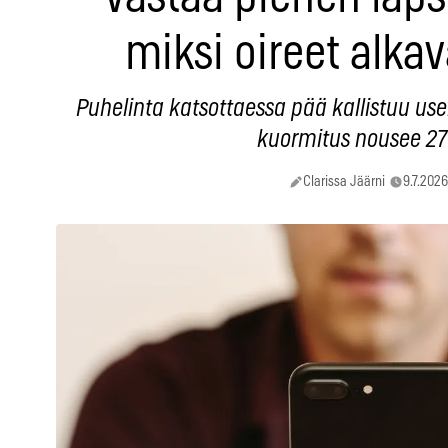
miksi oireet alkav
Puhelinta katsottaessa pää kallistuu usei
kuormitus nousee 27 
Clarissa Jäärni
9.7.2026