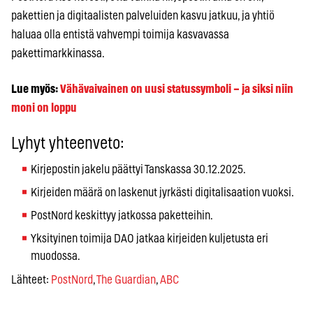
pakettien ja digitaalisten palveluiden kasvu jatkuu, ja yhtiö
haluaa olla entistä vahvempi toimija kasvavassa
pakettimarkkinassa.
Lue myös:
Vähävaivainen on uusi statussymboli – ja siksi niin
moni on loppu
Lyhyt yhteenveto:
Kirjepostin jakelu päättyi Tanskassa 30.12.2025.
Kirjeiden määrä on laskenut jyrkästi digitalisaation vuoksi.
PostNord keskittyy jatkossa paketteihin.
Yksityinen toimija DAO jatkaa kirjeiden kuljetusta eri
muodossa.
Lähteet:
PostNord
,
The Guardian
,
ABC