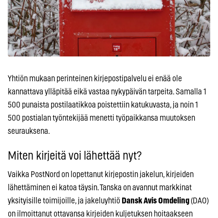
Yhtiön mukaan perinteinen kirjepostipalvelu ei enää ole
kannattava ylläpitää eikä vastaa nykypäivän tarpeita. Samalla 1
500 punaista postilaatikkoa poistettiin katukuvasta, ja noin 1
500 posti­alan työntekijää menetti työpaikkansa muutoksen
seurauksena.
Miten kirjeitä voi lähettää nyt?
Vaikka PostNord on lopettanut kirjepostin jakelun, kirjeiden
lähettäminen ei katoa täysin. Tanska on avannut markkinat
yksityisille toimijoille, ja jakeluyhtiö
Dansk Avis Omdeling
(DAO)
on ilmoittanut ottavansa kirjeiden kuljetuksen hoitaakseen