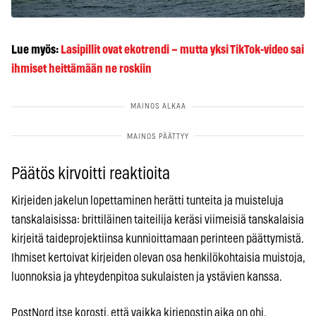
Lue myös:
Lasipillit ovat ekotrendi – mutta yksi TikTok-video sai
ihmiset heittämään ne roskiin
Päätös kirvoitti reaktioita
Kirjeiden jakelun lopettaminen herätti tunteita ja muisteluja
tanskalaisissa: brittiläinen taiteilija keräsi viimeisiä tanskalaisia
kirjeitä taideprojektiinsa kunnioittamaan perinteen päättymistä.
Ihmiset kertoivat kirjeiden olevan osa henkilökohtaisia muistoja,
luonnoksia ja yhteydenpitoa sukulaisten ja ystävien kanssa.
PostNord itse korosti, että vaikka kirjepostin aika on ohi,