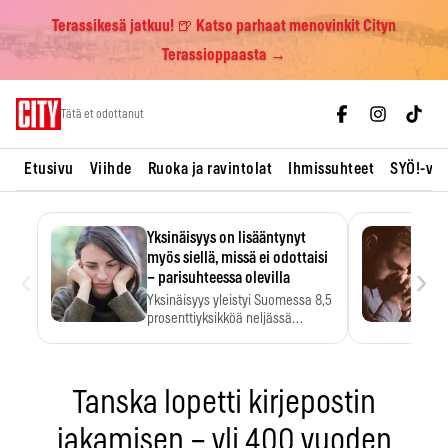
Terassikesä jatkuu! 🍺 Katso parhaat menovinkit Cityn
Terassioppaasta →
Skip
Tätä et odottanut
to
content
Etusivu
Viihde
Ruoka ja ravintolat
Ihmissuhteet
SYÖ!-vii
Yksinäisyys on lisääntynyt
myös siellä, missä ei odottaisi
‹
›
– parisuhteessa olevilla
Yksinäisyys yleistyi Suomessa 8,5
prosenttiyksikköä neljässä
vuodessa. Se…
Tanska lopetti kirjepostin
jakamisen – yli 400 vuoden