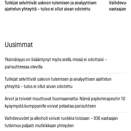
Tutkijat selvittivät uskoon tulemisen ja analyyttisen
Vaihdevuodet
ajattelun yhteyttä – tulos ei ollut aivan odotettu
vastaajan t
Uusimmat
Yksinäisyys on lisääntynyt myös siellä, missä ei odottaisi –
parisuhteessa olevilla
Tutkijat selvittivät uskoon tulemisen ja analyyttisen ajattelun
yhteyttä – tulos ei ollut aivan odotettu
Arvot ja toiveet muuttuvat huomaamatta: Nämä psykoterapeutin 10
kysymystä kumppanille voivat pelastaa parisuhteen
Vaihdevuodet ja alkoholi voivat ruokkia toisiaan – 936 vastaajan
tutkimus paljasti mutkikkaan yhteyden