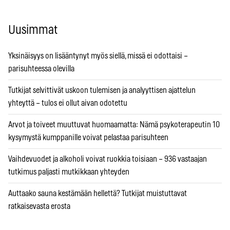
Uusimmat
Yksinäisyys on lisääntynyt myös siellä, missä ei odottaisi –
parisuhteessa olevilla
Tutkijat selvittivät uskoon tulemisen ja analyyttisen ajattelun
yhteyttä – tulos ei ollut aivan odotettu
Arvot ja toiveet muuttuvat huomaamatta: Nämä psykoterapeutin 10
kysymystä kumppanille voivat pelastaa parisuhteen
Vaihdevuodet ja alkoholi voivat ruokkia toisiaan – 936 vastaajan
tutkimus paljasti mutkikkaan yhteyden
Auttaako sauna kestämään hellettä? Tutkijat muistuttavat
ratkaisevasta erosta