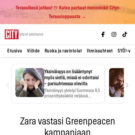
Terassikesä jatkuu! 🍺 Katso parhaat menovinkit Cityn
Terassioppaasta →
Skip
Tätä et odottanut
to
content
Etusivu
Viihde
Ruoka ja ravintolat
Ihmissuhteet
SYÖ!-vii
Yksinäisyys on lisääntynyt
myös siellä, missä ei odottaisi
‹
›
– parisuhteessa olevilla
Yksinäisyys yleistyi Suomessa 8,5
prosenttiyksikköä neljässä
vuodessa. Se…
Zara vastasi Greenpeacen
kampanjaan