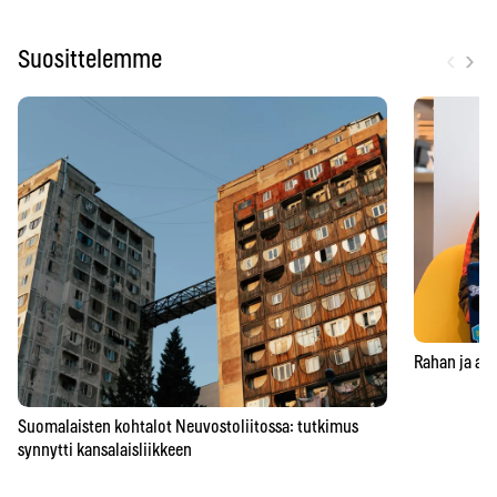
‹
›
Suosittelemme
Rahan ja aja
Suomalaisten kohtalot Neuvostoliitossa: tutkimus
synnytti kansalaisliikkeen