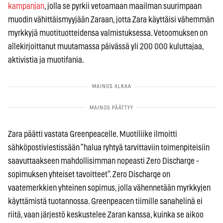
kampanjan
, jolla se pyrkii vetoamaan maailman suurimpaan
muodin vähittäismyyjään Zaraan, jotta Zara käyttäisi vähemmän
myrkkyjä muotituotteidensa valmistuksessa. Vetoomuksen on
allekirjoittanut muutamassa päivässä yli 200 000 kuluttajaa,
aktivistia ja muotifania.
Zara päätti vastata Greenpeacelle. Muotiliike ilmoitti
sähköpostiviestissään ”halua ryhtyä tarvittaviin toimenpiteisiin
saavuttaakseen mahdollisimman nopeasti Zero Discharge -
sopimuksen yhteiset tavoitteet”. Zero Discharge on
vaatemerkkien yhteinen sopimus, jolla vähennetään myrkkyjen
käyttämistä tuotannossa. Greenpeacen tiimille sanahelinä ei
riitä, vaan järjestö keskustelee Zaran kanssa, kuinka se aikoo