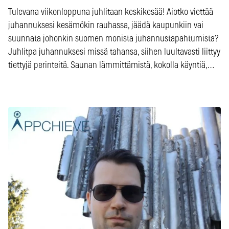
Tulevana viikonloppuna juhlitaan keskikesää! Aiotko viettää
juhannuksesi kesämökin rauhassa, jäädä kaupunkiin vai
suunnata johonkin suomen monista juhannustapahtumista?
Juhlitpa juhannuksesi missä tahansa, siihen luultavasti liittyy
tiettyjä perinteitä. Saunan lämmittämistä, kokolla käyntiä,…