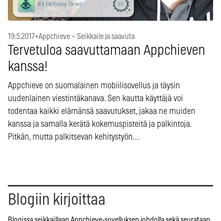
19.5.2017
•
Appchieve – Seikkaile ja saavuta
Tervetuloa saavuttamaan Appchieven
kanssa!
Appchieve on suomalainen mobiilisovellus ja täysin
uudenlainen viestintäkanava. Sen kautta käyttäjä voi
todentaa kaikki elämänsä saavutukset, jakaa ne muiden
kanssa ja samalla kerätä kokemuspisteitä ja palkintoja.
Pitkän, mutta palkitsevan kehitystyön…
Blogiin kirjoittaa
Blogissa seikkaillaan Appchieve-sovelluksen johdolla sekä seurataan