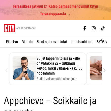
Terassikesä jatkuu! 🍺 Katso parhaat menovinkit Cityn
Terassioppaasta →
Skip
Tätä et odottanut
to
content
Etusivu
Viihde
Ruoka ja ravintolat
Ihmissuhteet
SYÖ!-vii
Suljet läppärin töissä ja kello
on yhtäkkiä 22 – tutkimus
‹
›
kertoo, miksi vapaa-aika kuluu
nopeammin
Rutiini voi venyttää aikaa juuri
silloin, kun sitä…
Appchieve – Seikkaile ja