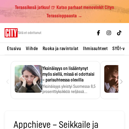
Terassikesä jatkuu! 🍺 Katso parhaat menovinkit Cityn
Terassioppaasta →
Skip
Tätä et odottanut
to
content
Etusivu
Viihde
Ruoka ja ravintolat
Ihmissuhteet
SYÖ!-vii
Yksinäisyys on lisääntynyt
myös siellä, missä ei odottaisi
‹
›
– parisuhteessa olevilla
Yksinäisyys yleistyi Suomessa 8,5
prosenttiyksikköä neljässä
vuodessa. Se…
Appchieve – Seikkaile ja