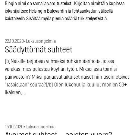
Blogin nimi on samalla varoitusteksti. Kirjoitan nimittäin kuplassa,
joka sijaitsee Helsingin Bulevardin ja Tehtaankadun välisellä
kaistaleella. Sisältää myös pieniä määriä tirkistelyefektiä.
22.10.2020
•
Luksusongelmia
Säädyttömät suhteet
[b]Naisille tarjotaan viihteeksi tuhkimotarinoita, joissa
varakas mies pelastaa köyhän tytön. Miksei asia toimisi
päinvastoin? Miksi pärjäävät aikuiset naiset niin usein etsivät
”tasoistaan” seuraa?[/b] Olen lukenut ja kuullut monien 50+ -
ikäisten,…
15.10.2020
•
Luksusongelmia