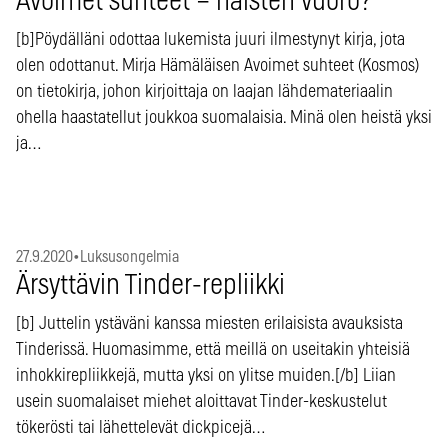
Avoimet suhteet – naisten vuoro?
[b]Pöydälläni odottaa lukemista juuri ilmestynyt kirja, jota
olen odottanut. Mirja Hämäläisen Avoimet suhteet (Kosmos)
on tietokirja, johon kirjoittaja on laajan lähdemateriaalin
ohella haastatellut joukkoa suomalaisia. Minä olen heistä yksi
ja…
27.9.2020
•
Luksusongelmia
Ärsyttävin Tinder-repliikki
[b] Juttelin ystäväni kanssa miesten erilaisista avauksista
Tinderissä. Huomasimme, että meillä on useitakin yhteisiä
inhokkirepliikkejä, mutta yksi on ylitse muiden.[/b] Liian
usein suomalaiset miehet aloittavat Tinder-keskustelut
tökerösti tai lähettelevät dickpicejä…