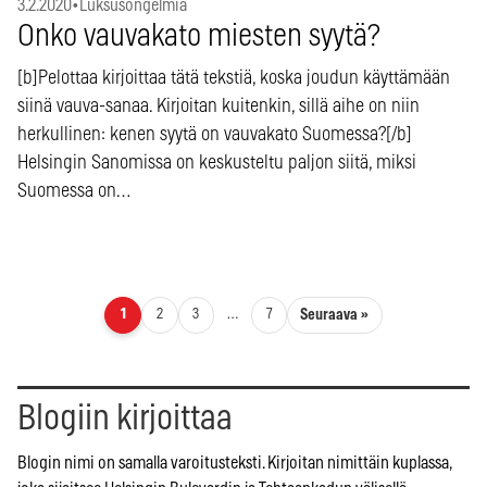
3.2.2020
•
Luksusongelmia
Onko vauvakato miesten syytä?
[b]Pelottaa kirjoittaa tätä tekstiä, koska joudun käyttämään
siinä vauva-sanaa. Kirjoitan kuitenkin, sillä aihe on niin
herkullinen: kenen syytä on vauvakato Suomessa?[/b]
Helsingin Sanomissa on keskusteltu paljon siitä, miksi
Suomessa on…
Artikkelien sivutus
Seuraava »
1
2
3
…
7
Blogiin kirjoittaa
Blogin nimi on samalla varoitusteksti. Kirjoitan nimittäin kuplassa,