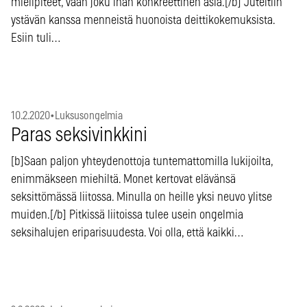
mielipiteet, vaan joku ihan konkreettinen asia.[/b] Juteltiin
ystävän kanssa menneistä huonoista deittikokemuksista.
Esiin tuli…
10.2.2020
•
Luksusongelmia
Paras seksivinkkini
[b]Saan paljon yhteydenottoja tuntemattomilla lukijoilta,
enimmäkseen miehiltä. Monet kertovat elävänsä
seksittömässä liitossa. Minulla on heille yksi neuvo ylitse
muiden.[/b] Pitkissä liitoissa tulee usein ongelmia
seksihalujen eriparisuudesta. Voi olla, että kaikki…