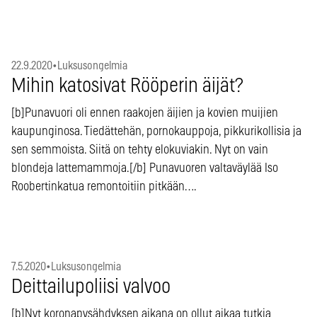
22.9.2020
•
Luksusongelmia
Mihin katosivat Rööperin äijät?
[b]Punavuori oli ennen raakojen äijien ja kovien muijien
kaupunginosa. Tiedättehän, pornokauppoja, pikkurikollisia ja
sen semmoista. Siitä on tehty elokuviakin. Nyt on vain
blondeja lattemammoja.[/b] Punavuoren valtaväylää Iso
Roobertinkatua remontoitiin pitkään….
7.5.2020
•
Luksusongelmia
Deittailupoliisi valvoo
[b]Nyt koronapysähdyksen aikana on ollut aikaa tutkia