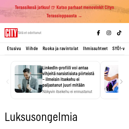
Terassikesä jatkuu! 🍺 Katso parhaat menovinkit Cityn
Terassioppaasta →
Skip
Tätä et odottanut
to
content
Etusivu
Viihde
Ruoka ja ravintolat
Ihmissuhteet
SYÖ!-vii
LinkedIn-profiili voi antaa
vihjeitä narsistisista piirteistä
‹
›
– ilmeisin itsekehu ei
paljastanut juuri mitään
Näkyvin itsekehu ei ennustanut
narsistisia piirteitä.
Luksusongelmia