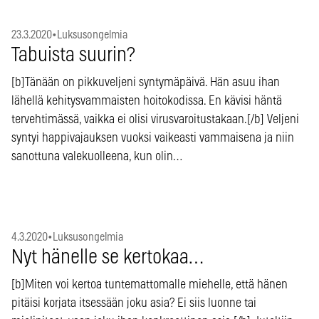
23.3.2020
•
Luksusongelmia
Tabuista suurin?
[b]Tänään on pikkuveljeni syntymäpäivä. Hän asuu ihan
lähellä kehitysvammaisten hoitokodissa. En kävisi häntä
tervehtimässä, vaikka ei olisi virusvaroitustakaan.[/b] Veljeni
syntyi happivajauksen vuoksi vaikeasti vammaisena ja niin
sanottuna valekuolleena, kun olin…
4.3.2020
•
Luksusongelmia
Nyt hänelle se kertokaa…
[b]Miten voi kertoa tuntemattomalle miehelle, että hänen
pitäisi korjata itsessään joku asia? Ei siis luonne tai