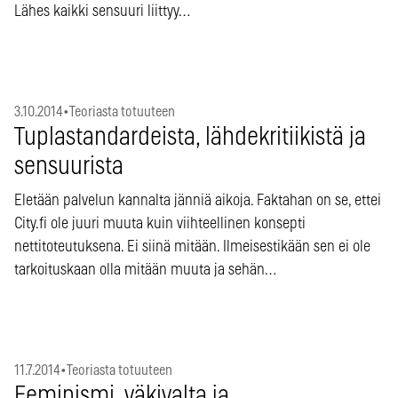
Lähes kaikki sensuuri liittyy…
3.10.2014
•
Teoriasta totuuteen
Tuplastandardeista, lähdekritiikistä ja
sensuurista
Eletään palvelun kannalta jänniä aikoja. Faktahan on se, ettei
City.fi ole juuri muuta kuin viihteellinen konsepti
nettitoteutuksena. Ei siinä mitään. Ilmeisestikään sen ei ole
tarkoituskaan olla mitään muuta ja sehän…
11.7.2014
•
Teoriasta totuuteen
Feminismi, väkivalta ja