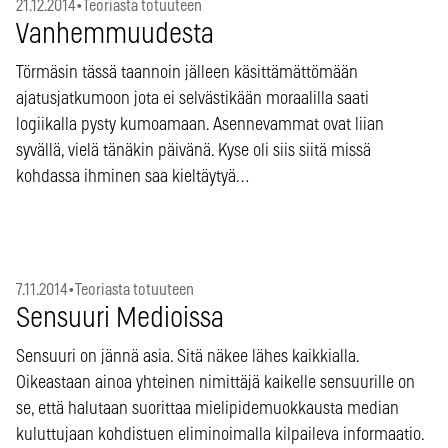
21.12.2014
•
Teoriasta totuuteen
Vanhemmuudesta
Törmäsin tässä taannoin jälleen käsittämättömään
ajatusjatkumoon jota ei selvästikään moraalilla saati
logiikalla pysty kumoamaan. Asennevammat ovat liian
syvällä, vielä tänäkin päivänä. Kyse oli siis siitä missä
kohdassa ihminen saa kieltäytyä…
7.11.2014
•
Teoriasta totuuteen
Sensuuri Medioissa
Sensuuri on jännä asia. Sitä näkee lähes kaikkialla.
Oikeastaan ainoa yhteinen nimittäjä kaikelle sensuurille on
se, että halutaan suorittaa mielipidemuokkausta median
kuluttujaan kohdistuen eliminoimalla kilpaileva informaatio.