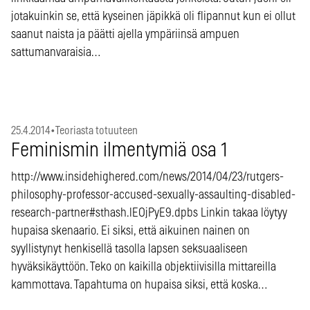
jotakuinkin se, että kyseinen jäpikkä oli flipannut kun ei ollut
saanut naista ja päätti ajella ympäriinsä ampuen
sattumanvaraisia…
25.4.2014
•
Teoriasta totuuteen
Feminismin ilmentymiä osa 1
http://www.insidehighered.com/news/2014/04/23/rutgers-
philosophy-professor-accused-sexually-assaulting-disabled-
research-partner#sthash.lEOjPyE9.dpbs Linkin takaa löytyy
hupaisa skenaario. Ei siksi, että aikuinen nainen on
syyllistynyt henkisellä tasolla lapsen seksuaaliseen
hyväksikäyttöön. Teko on kaikilla objektiivisilla mittareilla
kammottava. Tapahtuma on hupaisa siksi, että koska…