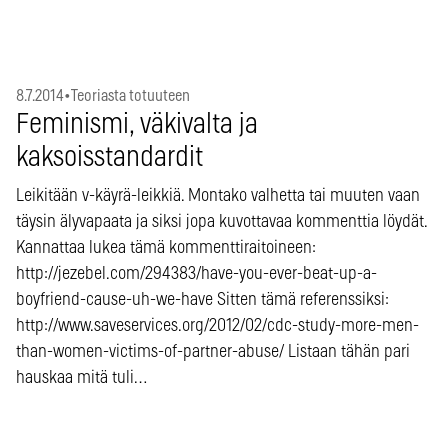
8.7.2014
•
Teoriasta totuuteen
Feminismi, väkivalta ja
kaksoisstandardit
Leikitään v-käyrä-leikkiä. Montako valhetta tai muuten vaan
täysin älyvapaata ja siksi jopa kuvottavaa kommenttia löydät.
Kannattaa lukea tämä kommenttiraitoineen:
http://jezebel.com/294383/have-you-ever-beat-up-a-
boyfriend-cause-uh-we-have Sitten tämä referenssiksi:
http://www.saveservices.org/2012/02/cdc-study-more-men-
than-women-victims-of-partner-abuse/ Listaan tähän pari
hauskaa mitä tuli…