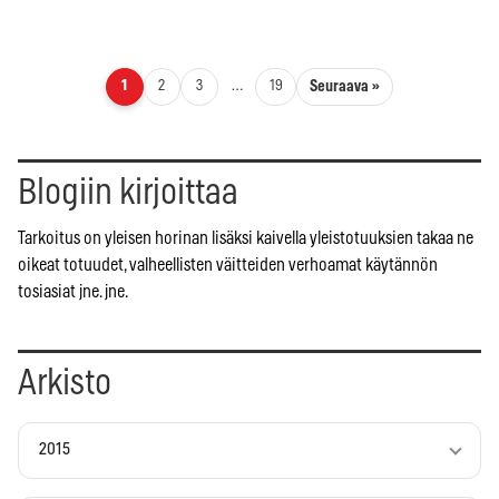
Artikkelien sivutus
Seuraava »
1
2
3
…
19
Blogiin kirjoittaa
Tarkoitus on yleisen horinan lisäksi kaivella yleistotuuksien takaa ne
oikeat totuudet, valheellisten väitteiden verhoamat käytännön
tosiasiat jne. jne.
Arkisto
2015