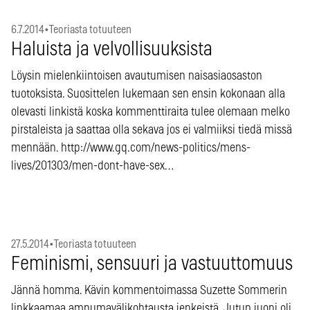
6.7.2014
•
Teoriasta totuuteen
Haluista ja velvollisuuksista
Löysin mielenkiintoisen avautumisen naisasiaosaston
tuotoksista. Suosittelen lukemaan sen ensin kokonaan alla
olevasti linkistä koska kommenttiraita tulee olemaan melko
pirstaleista ja saattaa olla sekava jos ei valmiiksi tiedä missä
mennään. http://www.gq.com/news-politics/mens-
lives/201303/men-dont-have-sex…
27.5.2014
•
Teoriasta totuuteen
Feminismi, sensuuri ja vastuuttomuus
Jännä homma. Kävin kommentoimassa Suzette Sommerin
linkkaamaa ampumavälikohtausta jenkeistä. Jutun juoni oli