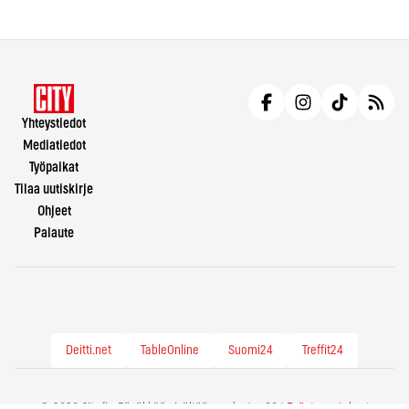
Yhteystiedot
Mediatiedot
Työpaikat
Tilaa uutiskirje
Ohjeet
Palaute
Deitti.net
TableOnline
Suomi24
Treffit24
© 2026 City.fi - Räväkkää sisältöä vuodesta -86 |
Evästeasetukset