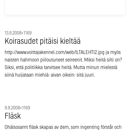
13.9.2008
•
1169
Koirasudet pitäisi kieltää
http://www.voittajakennel.com/web/ILTALEHTI2.jpg ja myös
naisten hahmoon piiloutuneet seireenit. Miksi heitä silti on?
Siksi, että politiikka tarvitsee heitä. Mutta minun mielestä
siinä huijataan miehiä: aivan oikein: sitä juuri.
9.9.2008
•
1169
Fläsk
Ohälsosamt fläsk skapas av dem, som ingenting förstår och