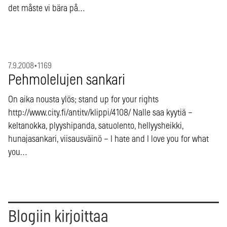
det måste vi bära på…
7.9.2008
•
1169
Pehmolelujen sankari
On aika nousta ylös; stand up for your rights
http://www.city.fi/antitv/klippi/4108/ Nalle saa kyytiä –
keltanokka, plyyshipanda, satuolento, hellyysheikki,
hunajasankari, viisausväinö – I hate and I love you for what
you…
Blogiin kirjoittaa