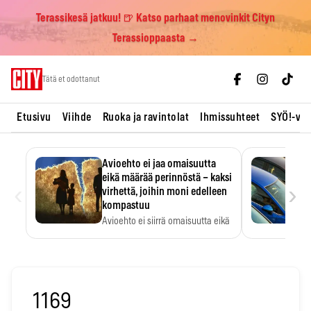
Terassikesä jatkuu! 🍺 Katso parhaat menovinkit Cityn
Terassioppaasta →
Skip
Tätä et odottanut
to
content
Etusivu
Viihde
Ruoka ja ravintolat
Ihmissuhteet
SYÖ!-vii
Avioehto ei jaa omaisuutta
eikä määrää perinnöstä – kaksi
‹
›
virhettä, joihin moni edelleen
kompastuu
Avioehto ei siirrä omaisuutta eikä
ratkaise perintöasioita.
1169