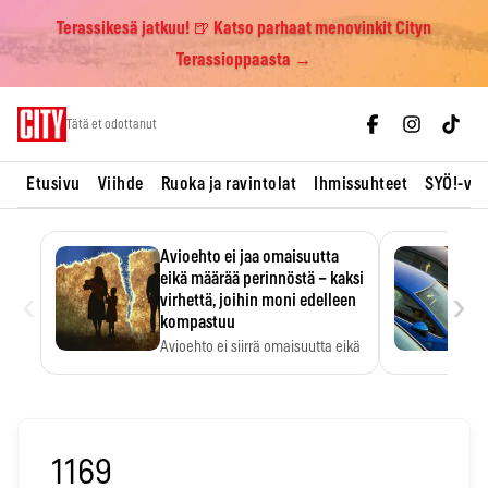
Terassikesä jatkuu! 🍺 Katso parhaat menovinkit Cityn
Terassioppaasta →
Skip
Tätä et odottanut
to
content
Etusivu
Viihde
Ruoka ja ravintolat
Ihmissuhteet
SYÖ!-vii
Avioehto ei jaa omaisuutta
eikä määrää perinnöstä – kaksi
‹
›
virhettä, joihin moni edelleen
kompastuu
Avioehto ei siirrä omaisuutta eikä
ratkaise perintöasioita.
1169