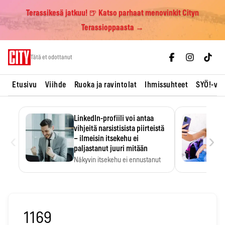
Terassikesä jatkuu! 🍺 Katso parhaat menovinkit Cityn
Terassioppaasta →
Skip
Tätä et odottanut
to
content
Etusivu
Viihde
Ruoka ja ravintolat
Ihmissuhteet
SYÖ!-vii
LinkedIn-profiili voi antaa
vihjeitä narsistisista piirteistä
‹
›
– ilmeisin itsekehu ei
paljastanut juuri mitään
Näkyvin itsekehu ei ennustanut
narsistisia piirteitä.
1169