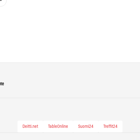
»
ute
Deitti.net
TableOnline
Suomi24
Treffit24