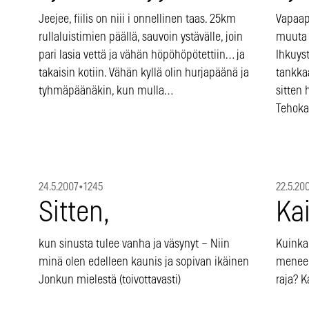
Jeejee, fiilis on niii i onnellinen taas. 25km
Vapaapä
rullaluistimien päällä, sauvoin ystävälle, join
muuta s
pari lasia vettä ja vähän höpöhöpötettiin… ja
Ihkuys
takaisin kotiin. Vähän kyllä olin hurjapäänä ja
tankka
tyhmäpäänäkin, kun mulla…
sitten
Tehoka
24.5.2007
•
1245
22.5.20
Sitten,
Ka
kun sinusta tulee vanha ja väsynyt – Niin
Kuinka 
minä olen edelleen kaunis ja sopivan ikäinen
menee 
Jonkun mielestä (toivottavasti)
raja? K