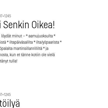
07
•
1245
i Senkin Oikea!
 löydät minut – * aamujuoksulta *
istä * iltapäiväsalilta * ilta/yöpaarista *
alalta martinsillanrilliltä * ja
nosta, kun et tänne kotiin ole vielä
änyt tulla!
07
•
1245
töilyä