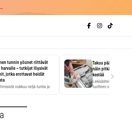
 →
en tunnin yöunet riittävät
Takuu päättyi, myyjän
 harvalle – tutkijat löysivät
näin pitkään kodinko
›
it, jotka erottavat heidät
kestää
sta
Lakisääteinen virhevast
ihmisistä nukkuu neljä tuntia ja
tuotteen oletetun kestoi
ilti…
aa