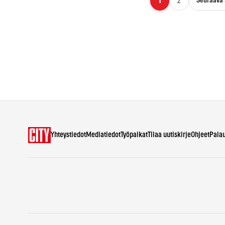
Artikkelien sivutus
Seuraava 
1
2
Yhteystiedot
Mediatiedot
Työpaikat
Tilaa uutiskirje
Ohjeet
Pala