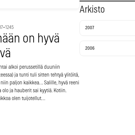
Arkisto
07
•
1245
2007
nään on hyvä
2006
ivä
tai alkoi perussetillä duuniin
eessa) ja tunti tuli sitten tehtyä ylitöitä,
 niin paljon kaikkea… Salille, hyvä reeni
 olo ja hauberit sai kyytiä. Kotiin.
ikkoa olen tuijotellut…