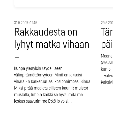
31.5.2007
•
1245
29.5.20
Rakkaudesta on
Tä
lyhyt matka vihaan
pä
–
Maanan
(vesisat
kunpa ylettyisin täydelliseen
kun oli
välinpitämättömyyteen Minä en jaksaisi
– vahva
vihata En katkeruuttasi kostonhimoasi Sinua
Kaksivi
Miksi pitää maalata eilisten kauniit muistot
mustalla, tuhota kaikki se hyvä, mitä me
joskus saavutimme Etkö jo voisi…