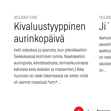
20.5.2007
•
1245
19.5.20
Kivaluustyyppinen
Ji
aurinkopäivä
Aamule
sauvoil
helli siskoksia ja ipanoita, kun piknikkailtiin
avattua
Seikkiksessä kolmisen tuntia. Naatiskeltiin
on tos
auringosta, kenttäradiosta, termarikuumasta
sauvoje
kahvista kera eväiden ja maisemien;) Aika
on…
huonosti oli iskät liikenteessä tai sitten niillä
oli vaimot messissä *virn*…