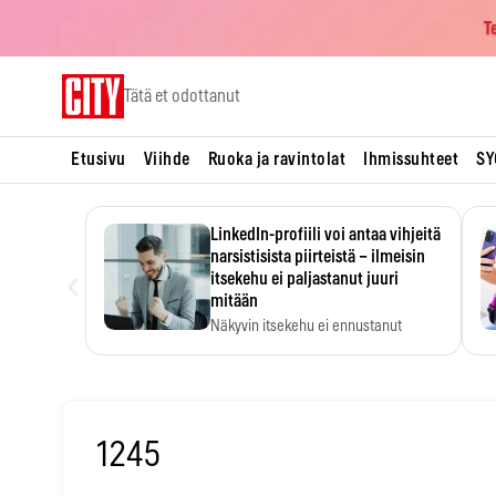
T
Skip
Tätä et odottanut
to
content
Etusivu
Viihde
Ruoka ja ravintolat
Ihmissuhteet
SY
LinkedIn-profiili voi antaa vihjeitä
narsistisista piirteistä – ilmeisin
‹
itsekehu ei paljastanut juuri
mitään
Näkyvin itsekehu ei ennustanut
narsistisia piirteitä.
1245