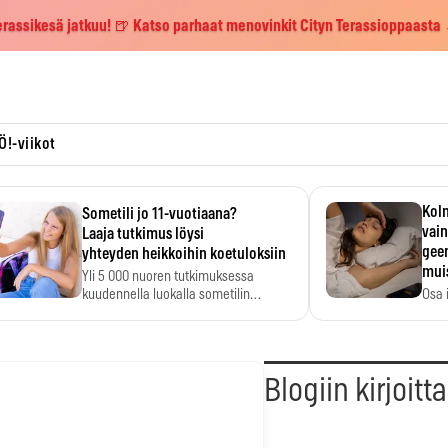
erassikesä jatkuu! 🍺 Katso parhaat menovinkit Cityn Terassioppaasta
Ö!-viikot
Kolm
Sometili jo 11-vuotiaana?
vain
Laaja tutkimus löysi
geen
yhteyden heikkoihin koetuloksiin
mui
Yli 5 000 nuoren tutkimuksessa
kuudennella luokalla sometilin…
Osa 
voi s
Blogiin kirjoitt