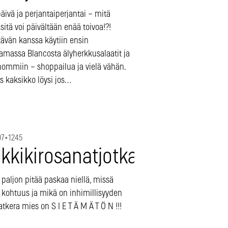
ivä ja perjantaiperjantai – mitä
itä voi päivältään enää toivoa!?!
tävän kanssa käytiin ensin
amassa Blancosta älyherkkusalaatit ja
 hommiin – shoppailua ja vielä vähän.
s kaksikko löysi jos…
07
•
1245
ikkikirosanatjotkaosaan
paljon pitää paskaa niellä, missä
kohtuus ja mikä on inhimillisyyden
atkera mies on S I E T Ä M Ä T Ö N !!!