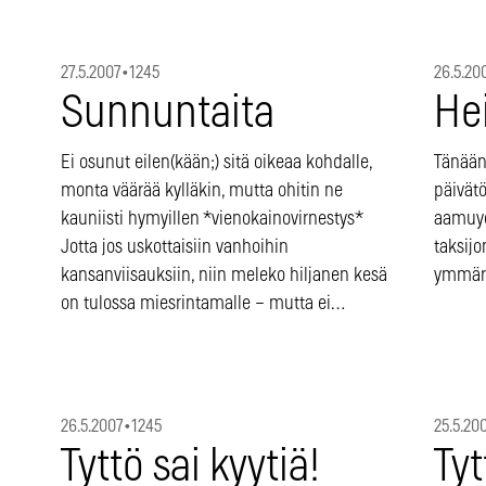
27.5.2007
•
1245
26.5.20
Sunnuntaita
He
Ei osunut eilen(kään;) sitä oikeaa kohdalle,
Tänään
monta väärää kylläkin, mutta ohitin ne
päivätö
kauniisti hymyillen *vienokainovirnestys*
aamuyöp
Jotta jos uskottaisiin vanhoihin
taksijo
kansanviisauksiin, niin meleko hiljanen kesä
ymmärt
on tulossa miesrintamalle – mutta ei…
26.5.2007
•
1245
25.5.20
Tyttö sai kyytiä!
Tyt