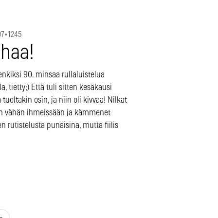
07
•
1245
´haa!
nkiksi 90. minsaa rullaluistelua
la, tietty;) Että tuli sitten kesäkausi
 tuoltakin osin, ja niin oli kivvaa! Nilkat
in vähän ihmeissään ja kämmenet
n rutistelusta punaisina, mutta fiilis