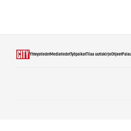
Yhteystiedot
Mediatiedot
Työpaikat
Tilaa uutiskirje
Ohjeet
Pala