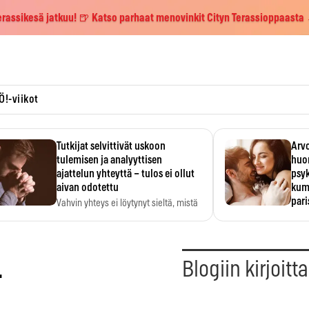
erassikesä jatkuu! 🍺 Katso parhaat menovinkit Cityn Terassioppaasta
Ö!-viikot
Tutkijat selvittivät uskoon
Arvo
tulemisen ja analyyttisen
huo
ajattelun yhteyttä – tulos ei ollut
psy
aivan odotettu
kump
par
Vahvin yhteys ei löytynyt sieltä, mistä
sitä odotettiin.
Suht
tunt
Psyk
…
Blogiin kirjoitt