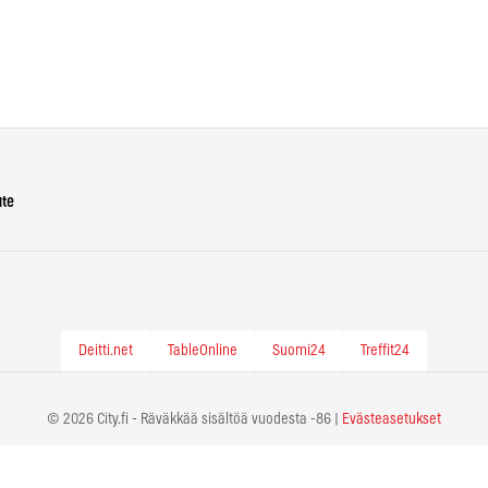
ute
Deitti.net
TableOnline
Suomi24
Treffit24
© 2026 City.fi - Räväkkää sisältöä vuodesta -86 |
Evästeasetukset