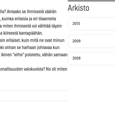
Arkisto
la? Antaako se ihmisestä väärän
uinka erilaisia ja eri tilaanteita
2010
a miten ihmisestä voi välittää täysin
a kiireestä kantapäähän.
in erilaiset, kuin mitä ne ovat minun
2009
Toki onhan se harhaan johtavaa kun
a ikinen ”virhe” poistettu, vähän samaan
2008
onallisuuden valokuvista? No oli miten