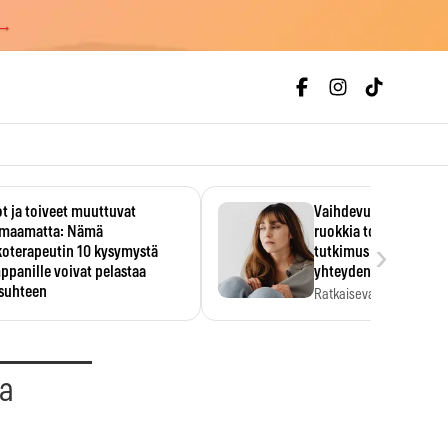
 →
t ja toiveet muuttuvat
Vaihdevuodet ja alkoh
maamatta: Nämä
ruokkia toisiaan – 93
›
koterapeutin 10 kysymystä
tutkimus paljasti mut
panille voivat pelastaa
yhteyden
isuhteen
Ratkaiseva tekijä ei ollu
vakavuus vaan syy,…
eessa on helppo ajatella
evansa kumppaninsa läpikotaisin.
oterapeutin…
aa