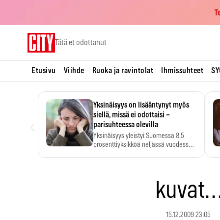
T
Skip
Tätä et odottanut
to
content
Etusivu
Viihde
Ruoka ja ravintolat
Ihmissuhteet
SY
Yksinäisyys on lisääntynyt myös
siellä, missä ei odottaisi –
‹
parisuhteessa olevilla
Yksinäisyys yleistyi Suomessa 8,5
prosenttiyksikköä neljässä vuodessa.
Se…
kuvat
15.12.2009 23:05