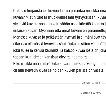
Onko se huijausta jos kuvien laatua parantaa muokkaamal
kuvan? Mietin tuossa muokkaillessani tylsyyksissäni kuvia, k
viestiviä kuvista saa kun vain vähän osaa käyttää konetta j
erilaisen kuvan. Myönnän että omat kuvani on paranneltuj
Monessa kuvassa jo pelkästään hymyni ja silmäni ovat täys
oikeassa elämässä hymyillessäni. Onko se sitten väärin? 
joku tulee ja kehuu kauniiksi ja katsoo kuvaa josta on jok
tapaan kun lehtien kansissa olevilta naamoilta.
Eikö meikki enää riitä? Onko kuvanmuokkaus vienyt perso
oli niin helvetin kivaa se noiden kuvien parissa on väsätä.