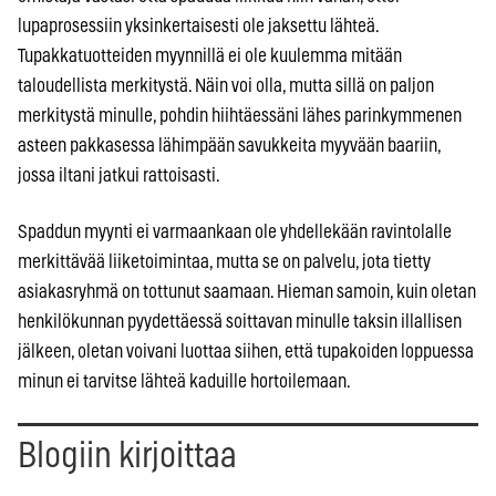
lupaprosessiin yksinkertaisesti ole jaksettu lähteä.
Tupakkatuotteiden myynnillä ei ole kuulemma mitään
taloudellista merkitystä. Näin voi olla, mutta sillä on paljon
merkitystä minulle, pohdin hiihtäessäni lähes parinkymmenen
asteen pakkasessa lähimpään savukkeita myyvään baariin,
jossa iltani jatkui rattoisasti.
Spaddun myynti ei varmaankaan ole yhdellekään ravintolalle
merkittävää liiketoimintaa, mutta se on palvelu, jota tietty
asiakasryhmä on tottunut saamaan. Hieman samoin, kuin oletan
henkilökunnan pyydettäessä soittavan minulle taksin illallisen
jälkeen, oletan voivani luottaa siihen, että tupakoiden loppuessa
minun ei tarvitse lähteä kaduille hortoilemaan.
Blogiin kirjoittaa