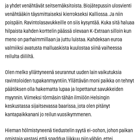
ja yhdet venähtävät seitsemäksitoista. Biojätepussin ulosvienti
venähtääkin täysmittaiseksi kierrokseksi Kalliossa. Ja niin
poispäin. Ravintolasavukkeille on siis kysyntää. Kuka sitä haluaa
hilpaista kahden korttelin päässä olevaan K-Extraan silloin kun
meno on parhaimmillaan ja juttu luistaa. Kahdeksan euroa
valmiiksi avatusta malluaskista kuulostaa siinä vaiheessa
reilulta diililtä.
Olen melko yllättyneenä seurannut uuden lain vaikutuksia
ravintoloiden tupakanmyyntiin. Yllättävän moni paikka on tehnyt
päätöksen olla hakematta lupaa ja lopettanut savukkeiden
myynnin. Viimeksi törmäsin tähän ilmiöön Helsingin
keskustassa sijaitsevassa baarissa, jota olen pitänyt
kantapaikkanani jo reilun vuosikymmenen.
Hieman hölmistyneenä tiedustelin syytä ei-oohon, johon paikan
omistaja vastasi että spaddua liikkuu niin vähän, ettei