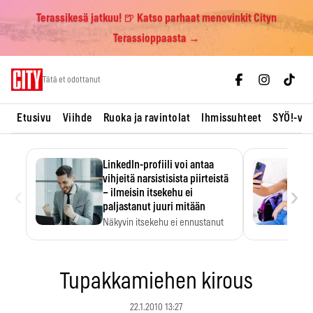
Terassikesä jatkuu! 🍺 Katso parhaat menovinkit Cityn
Terassioppaasta →
Skip
Tätä et odottanut
to
content
Etusivu
Viihde
Ruoka ja ravintolat
Ihmissuhteet
SYÖ!-vii
LinkedIn-profiili voi antaa
vihjeitä narsistisista piirteistä
‹
›
– ilmeisin itsekehu ei
paljastanut juuri mitään
Näkyvin itsekehu ei ennustanut
narsistisia piirteitä.
Tupakkamiehen kirous
22.1.2010 13:27