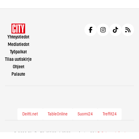
Yhteystiedot
Mediatiedot
Työpaikat
Tilaa uutiskirje
Ohjeet
Palaute
Deitti.net
TableOnline
Suomi24
Treffit24
© 2026 City.fi - Räväkkää sisältöä vuodesta -86 |
Evästeasetukset