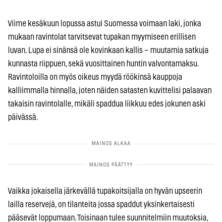
Viime kesäkuun lopussa astui Suomessa voimaan laki, jonka
mukaan ravintolat tarvitsevat tupakan myymiseen erillisen
luvan. Lupa ei sinänsä ole kovinkaan kallis – muutamia satkuja
kunnasta riippuen, sekä vuosittainen huntin valvontamaksu.
Ravintoloilla on myös oikeus myydä röökinsä kauppoja
kalliimmalla hinnalla, joten näiden satasten kuvittelisi palaavan
takaisin ravintolalle, mikäli spaddua liikkuu edes jokunen aski
päivässä.
Vaikka jokaisella järkevällä tupakoitsijalla on hyvän upseerin
lailla reservejä, on tilanteita jossa spaddut yksinkertaisesti
pääsevät loppumaan. Toisinaan tulee suunnitelmiin muutoksia,