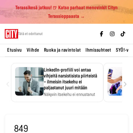
Terassikesä jatkuu! 🍺 Katso parhaat menovinkit Cityn
Terassioppaasta →
Skip
Tätä et odottanut
to
content
Etusivu
Viihde
Ruoka ja ravintolat
Ihmissuhteet
SYÖ!-vii
LinkedIn-profiili voi antaa
vihjeitä narsistisista piirteistä
‹
›
– ilmeisin itsekehu ei
paljastanut juuri mitään
Näkyvin itsekehu ei ennustanut
narsistisia piirteitä.
849