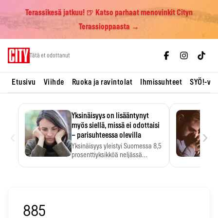
Terassikesä jatkuu! 🍺 Katso parhaat menovinkit Cityn
Terassioppaasta →
Skip
Tätä et odottanut
to
content
Etusivu
Viihde
Ruoka ja ravintolat
Ihmissuhteet
SYÖ!-vii
Yksinäisyys on lisääntynyt
myös siellä, missä ei odottaisi
‹
›
– parisuhteessa olevilla
Yksinäisyys yleistyi Suomessa 8,5
prosenttiyksikköä neljässä
vuodessa. Se…
885