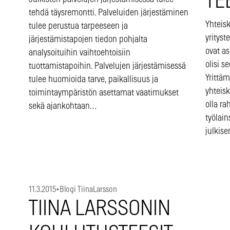
TE
tehdä täysremontti. Palveluiden järjestäminen
Yhteis
tulee perustua tarpeeseen ja
yrityst
järjestämistapojen tiedon pohjalta
ovat as
analysoituihin vaihtoehtoisiin
olisi s
tuottamistapoihin. Palvelujen järjestämisessä
Yrittä
tulee huomioida tarve, paikallisuus ja
yhteisk
toimintaympäristön asettamat vaatimukset
olla r
sekä ajankohtaan…
työlai
julkis
11.3.2015
•
Blogi TiinaLarsson
TIINA LARSSONIN