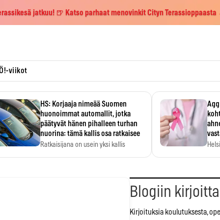
erassikesä jatkuu! 🍺 Katso parhaat menovinkit Cityn Terassioppaasta
Ö!-viikot
HS: Korjaaja nimeää Suomen
Aggr
huonoimmat automallit, jotka
koht
päätyvät hänen pihalleen turhan
ahne
nuorina: tämä kallis osa ratkaisee
vas
Ratkaisijana on usein yksi kallis
Hels
komponentti.
MYC-
hida
Blogiin kirjoitt
Kirjoituksia koulutuksesta, op