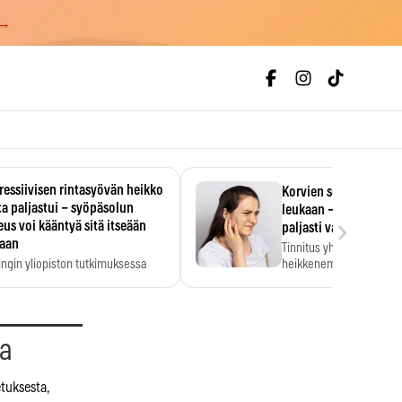
 →
essiivisen rintasyövän heikko
Korvien soiminen voi 
a paljastui – syöpäsolun
leukaan – 47 349 ihmi
›
us voi kääntyä sitä itseään
paljasti vahvan yhtey
taan
Tinnitus yhdistetään ku
ingin yliopiston tutkimuksessa
heikkenemiseen. Meta-a
aktiivisen rintasyövän kasvu
kertoo, että myös…
stui.
aa
etuksesta,