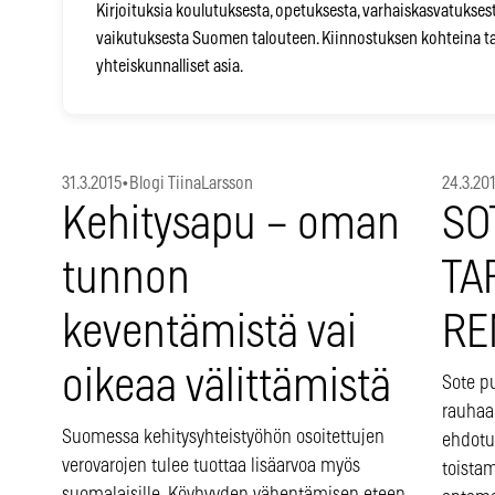
Kirjoituksia koulutuksesta, opetuksesta, varhaiskasvatuksesta
vaikutuksesta Suomen talouteen. Kiinnostuksen kohteina ta
yhteiskunnalliset asia.
31.3.2015
•
Blogi TiinaLarsson
24.3.20
Kehitysapu – oman
SO
tunnon
TA
keventämistä vai
RE
oikeaa välittämistä
Sote p
rauhaan
Suomessa kehitysyhteistyöhön osoitettujen
ehdotu
verovarojen tulee tuottaa lisäarvoa myös
toista