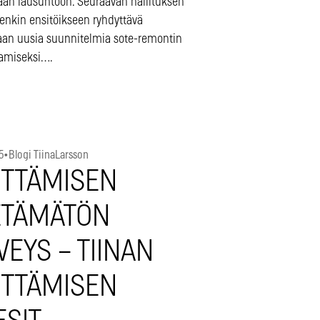
an lausuntoon. Seuraavan hallituksen
tenkin ensitöikseen ryhdyttävä
aan uusia suunnitelmia sote-remontin
tamiseksi….
5
•
Blogi TiinaLarsson
ITTÄMISEN
ETÄMÄTÖN
VEYS – TIINAN
ITTÄMISEN