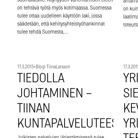
suomalaisille. Köyhyyden vähentämisen eteen
antama
on tehtävä työtä myös kotimaassa. Suomessa
on kui
tulee ottaa uudelleen käyttöön laki, jossa
laatim
säädetään, että kehitysyhteistyöhankinnat
toteut
tulee tehdä Suomesta,…
17.3.2015
•
Blogi TiinaLarsson
17.3.201
TIEDOLLA
YR
JOHTAMINEN –
SI
TIINAN
KE
KUNTAPALVELUTEESIT
YR
Julkisten palvelujen järjestämisessä tulee