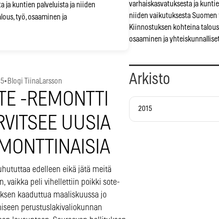
varhaiskasvatuksesta ja kuntien
 ja kuntien palveluista ja niiden
niiden vaikutuksesta Suomen 
lous, työ, osaaminen ja
Kiinnostuksen kohteina talous,
osaaminen ja yhteiskunnalliset
Arkisto
15
•
Blogi TiinaLarsson
TE -REMONTTI
2015
RVITSEE UUSIA
MONTTINAISIA
uhututtaa edelleen eikä jätä meitä
, vaikka peli vihellettiin poikki sote-
ksen kaaduttua maaliskuussa jo
miseen perustuslakivaliokunnan