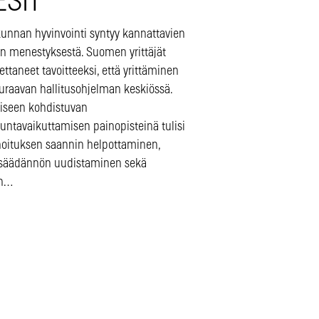
ESIT
kunnan hyvinvointi syntyy kannattavien
en menestyksestä. Suomen yrittäjät
ettaneet tavoitteeksi, että yrittäminen
euraavan hallitusohjelman keskiössä.
miseen kohdistuvan
untavaikuttamisen painopisteinä tulisi
ahoituksen saannin helpottaminen,
nsäädännön uudistaminen sekä
en…