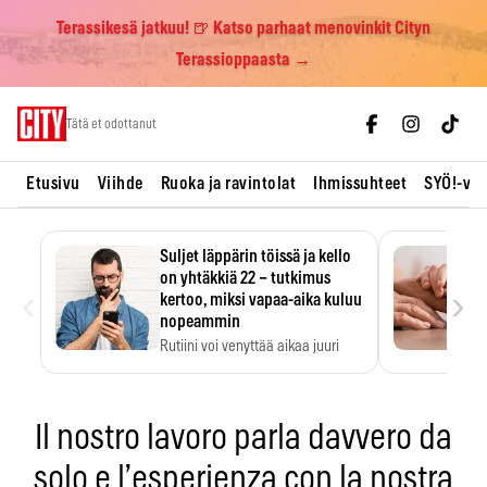
Terassikesä jatkuu! 🍺 Katso parhaat menovinkit Cityn
Terassioppaasta →
Skip
Tätä et odottanut
to
content
Etusivu
Viihde
Ruoka ja ravintolat
Ihmissuhteet
SYÖ!-vii
Suljet läppärin töissä ja kello
on yhtäkkiä 22 – tutkimus
‹
›
kertoo, miksi vapaa-aika kuluu
nopeammin
Rutiini voi venyttää aikaa juuri
silloin, kun sitä…
Il nostro lavoro parla davvero da
solo e l’esperienza con la nostra