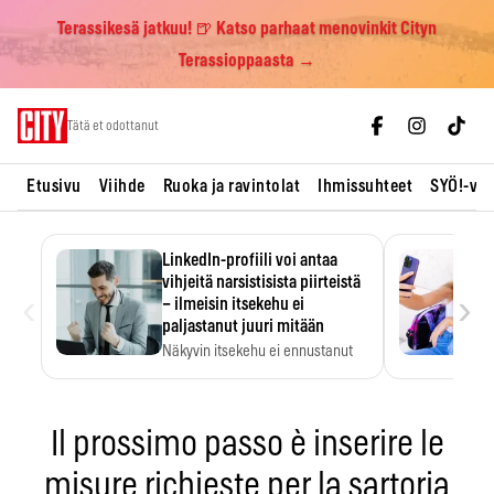
Terassikesä jatkuu! 🍺 Katso parhaat menovinkit Cityn
Terassioppaasta →
Skip
Tätä et odottanut
to
content
Etusivu
Viihde
Ruoka ja ravintolat
Ihmissuhteet
SYÖ!-vii
LinkedIn-profiili voi antaa
vihjeitä narsistisista piirteistä
‹
›
– ilmeisin itsekehu ei
paljastanut juuri mitään
Näkyvin itsekehu ei ennustanut
narsistisia piirteitä.
Il prossimo passo è inserire le
misure richieste per la sartoria