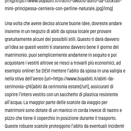
[img]https://www.buyabiti.it/i/a0f0-uwd0u-abito-da-cocktail-
mini-principessa-cerniera-con-perline-naturale.jpg[/img]
Una volta che avete deciso alcune buone idee, dovreste andare
insieme in un negozio di abiti da sposa locale per provare
gratuitamente alcuni dei possibili stili. Questo ti darà davvero
un’idea se questi vestiti ti staranno davvero bene il giorno del
matrimonio. puoi semplicemente andartene in seguito e poi
acquistare i vestiti altrove se riesci a trovarli più economici, ad
esempio online! Se DEVI mettere l’abito da sposa in una valigia e
nella stiva dell’aereo [url=https://www.buyabiti.it/abiti-da-
cerimonia-g16]abiti da cerimonia estate[/url], assicurati di
coprire l’intero vestito con un sacchetto di plastica resistente
all’acqua. La maggior parte delle scatole da viaggio per
matrimoni sono dotate di un manico in corda invece di nastro e
pizzo che tiene il coperchio in posizione durante il trasporto.
Queste robuste scatole proteggono l’abito da eventuali incidenti