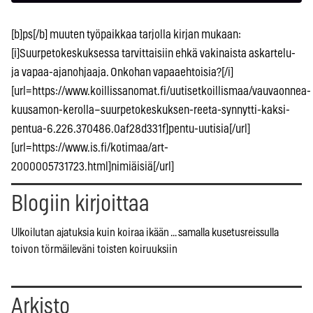
[b]ps[/b] muuten työpaikkaa tarjolla kirjan mukaan:
[i]Suurpetokeskuksessa tarvittaisiin ehkä vakinaista askartelu-
ja vapaa-ajanohjaaja. Onkohan vapaaehtoisia?[/i]
[url=https://www.koillissanomat.fi/uutisetkoillismaa/vauvaonnea-
kuusamon-kerolla–suurpetokeskuksen-reeta-synnytti-kaksi-
pentua-6.226.370486.0af28d331f]pentu-uutisia[/url]
[url=https://www.is.fi/kotimaa/art-
2000005731723.html]nimiäisiä[/url]
Blogiin kirjoittaa
Ulkoilutan ajatuksia kuin koiraa ikään ... samalla kusetusreissulla
toivon törmäileväni toisten koiruuksiin
Arkisto