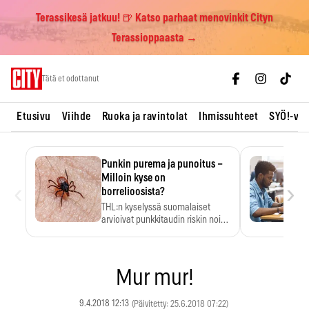
Terassikesä jatkuu! 🍺 Katso parhaat menovinkit Cityn
Terassioppaasta →
Skip
Tätä et odottanut
to
content
Etusivu
Viihde
Ruoka ja ravintolat
Ihmissuhteet
SYÖ!-vii
Punkin purema ja punoitus –
Milloin kyse on
‹
›
borrelioosista?
THL:n kyselyssä suomalaiset
arvioivat punkkitaudin riskin noin
kymmenkertaiseksi…
Mur mur!
9.4.2018 12:13
(Päivitetty: 25.6.2018 07:22)