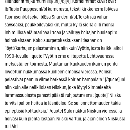
silander.html]Karhumies[/url][/b][/i]. Komeimmat kuvat ovat
[b]Tapio Puupposen[/b] kamerasta, teksti kirkkoherra [b]Vesa
Tuomisen[/b] sekä [b]Esa Silanderin[/b]. Teksti jää vähän
säyseäksi, poukkoilevaksikin, mutta kyllä sieltä silti monta
inhimillistä eläintarinaa irtoaa ja välittyy hoitajan huolenpito
holhokeistaan. Koko suurpetokeskuksen ideahan on
’löytö’karhujen pelastaminen, niin kuin Vyötin, josta kaikki alkoi
1990-luvulla: [quote]"Vyötin emo oli tapettu Lehtovaarassa
metsästäjien toimesta. Muutaman kuukauden ikäinen pentu
löydettiin nukkumassa kuolleen emonsa vieressä. Poliisit
pelastivat pennun viime hetkessä koirien hampaista." [/quote] Tai
niin kuin alle nelikiloisen Niiskun, joka löytyi Simpeleeltä
lammassuojasta pahasti päästä ruhjoutuneena: [quote]"Niisku
tarvitsi paljon hoitoa ja läsnäoloa. Se sai onnettomuuden takia
epileptisiä kohtauksia."[/quote] Sulo nukkui Niiskun vieressä ja
hoivasi kuin pientä lastaan. Niisku varttui, ja ajan oloon Niiskusta
tuli äiti.