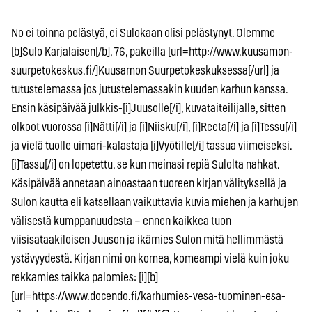
No ei toinna pelästyä, ei Sulokaan olisi pelästynyt. Olemme
[b]Sulo Karjalaisen[/b], 76, pakeilla [url=http://www.kuusamon-
suurpetokeskus.fi/]Kuusamon Suurpetokeskuksessa[/url] ja
tutustelemassa jos jutustelemassakin kuuden karhun kanssa.
Ensin käsipäivää julkkis-[i]Juusolle[/i], kuvataiteilijalle, sitten
olkoot vuorossa [i]Nätti[/i] ja [i]Niisku[/i], [i]Reeta[/i] ja [i]Tessu[/i]
ja vielä tuolle uimari-kalastaja [i]Vyötille[/i] tassua viimeiseksi.
[i]Tassu[/i] on lopetettu, se kun meinasi repiä Sulolta nahkat.
Käsipäivää annetaan ainoastaan tuoreen kirjan välityksellä ja
Sulon kautta eli katsellaan vaikuttavia kuvia miehen ja karhujen
välisestä kumppanuudesta – ennen kaikkea tuon
viisisataakiloisen Juuson ja ikämies Sulon mitä hellimmästä
ystävyydestä. Kirjan nimi on komea, komeampi vielä kuin joku
rekkamies taikka palomies: [i][b]
[url=https://www.docendo.fi/karhumies-vesa-tuominen-esa-