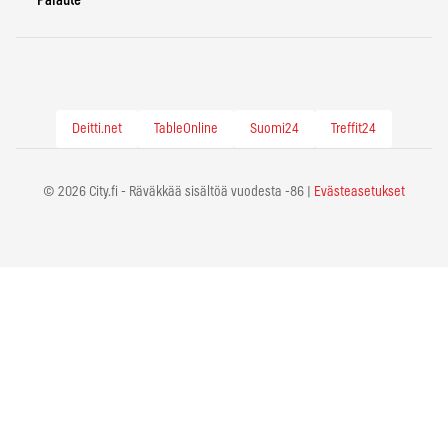
Palaute
Deitti.net
TableOnline
Suomi24
Treffit24
© 2026 City.fi - Räväkkää sisältöä vuodesta -86 |
Evästeasetukset