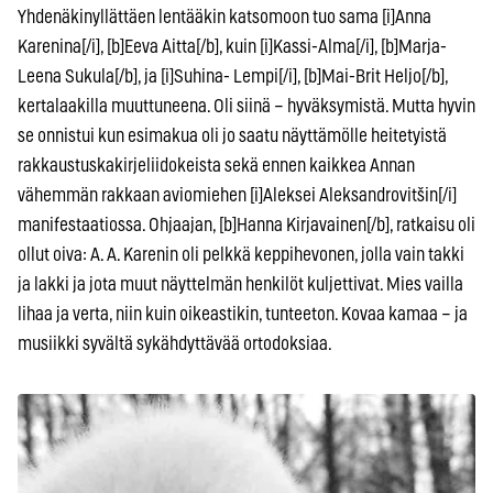
Yhdenäkinyllättäen lentääkin katsomoon tuo sama [i]Anna
Karenina[/i], [b]Eeva Aitta[/b], kuin [i]Kassi-Alma[/i], [b]Marja-
Leena Sukula[/b], ja [i]Suhina- Lempi[/i], [b]Mai-Brit Heljo[/b],
kertalaakilla muuttuneena. Oli siinä – hyväksymistä. Mutta hyvin
se onnistui kun esimakua oli jo saatu näyttämölle heitetyistä
rakkaustuskakirjeliidokeista sekä ennen kaikkea Annan
vähemmän rakkaan aviomiehen [i]Aleksei Aleksandrovitšin[/i]
manifestaatiossa. Ohjaajan, [b]Hanna Kirjavainen[/b], ratkaisu oli
ollut oiva: A. A. Karenin oli pelkkä keppihevonen, jolla vain takki
ja lakki ja jota muut näyttelmän henkilöt kuljettivat. Mies vailla
lihaa ja verta, niin kuin oikeastikin, tunteeton. Kovaa kamaa – ja
musiikki syvältä sykähdyttävää ortodoksiaa.