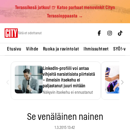
Terassikesä jatkuu! 🍺 Katso parhaat menovinkit Cityn
Terassioppaasta →
Skip
Tätä et odottanut
to
content
Etusivu
Viihde
Ruoka ja ravintolat
Ihmissuhteet
SYÖ!-vii
LinkedIn-profiili voi antaa
vihjeitä narsistisista piirteistä
‹
›
– ilmeisin itsekehu ei
paljastanut juuri mitään
Näkyvin itsekehu ei ennustanut
narsistisia piirteitä.
Se venäläinen nainen
1.3.2015 13:42