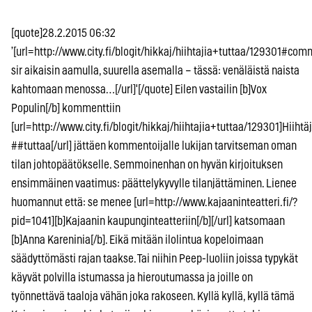
[quote]28.2.2015 06:32
’[url=http://www.city.fi/blogit/hikkaj/hiihtajia+tuttaa/129301#co
sir aikaisin aamulla, suurella asemalla – tässä: venäläistä naista
kahtomaan menossa…[/url]'[/quote] Eilen vastailin [b]Vox
Populin[/b] kommenttiin
[url=http://www.city.fi/blogit/hikkaj/hiihtajia+tuttaa/129301]Hiihtäj
##tuttaa[/url] jättäen kommentoijalle lukijan tarvitseman oman
tilan johtopäätökselle. Semmoinenhan on hyvän kirjoituksen
ensimmäinen vaatimus: päättelykyvylle tilanjättäminen. Lienee
huomannut että: se menee [url=http://www.kajaaninteatteri.fi/?
pid=1041][b]Kajaanin kaupunginteatteriin[/b][/url] katsomaan
[b]Anna Kareninia[/b]. Eikä mitään ilolintua kopeloimaan
säädyttömästi rajan taakse. Tai niihin Peep-luoliin joissa typykät
käyvät polvilla istumassa ja hieroutumassa ja joille on
työnnettävä taaloja vähän joka rakoseen. Kyllä kyllä, kyllä tämä