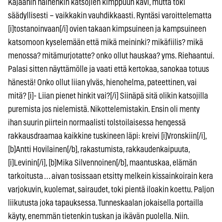
Kajaanin nainenkin katsojien kimppuun kävi, mutta toki
säädyllisesti – vaikkakin vauhdikkaasti. Ryntäsi varoittelematta
[i]tostanoinvaan[/i] ovien takaan kimpsuineen ja kampsuineen
katsomoon kyselemään että mikä meininki? mikäfiilis? mikä
menossa? mitämurjotatte? onko ollut hauskaa? yms. Riehaantui.
Palasi sitten näyttämölle ja vaati että kertokaa, sanokaa totuus
hänestä! Onko ollut liian ylväs, hienohelma, pateettinen, vai
mitä? [i]- Liian pienet hinkit vai?[/i] Siinäpä sitä olikin katsojilla
puremista jos nielemistä. Nikottelemistakin. Ensin oli menty
ihan suurin piirtein normaalisti tolstoilaisessa hengessä
rakkausdraamaa kaikkine tuskineen läpi: kreivi [i]Vronskiin[/i],
[b]Antti Hovilainen[/b], rakastumista, rakkaudenkaipuuta,
[i]Levinin[/i], [b]Mika Silvennoinen[/b], maantuskaa, elämän
tarkoitusta … aivan tosissaan etsitty melkein kissainkoirain kera
varjokuvin, kuolemat, sairaudet, toki pientä iloakin koettu. Paljon
liikutusta joka tapauksessa. Tunneskaalan jokaisella portailla
käyty, enemmän tietenkin tuskan ja ikävän puolella. Niin.