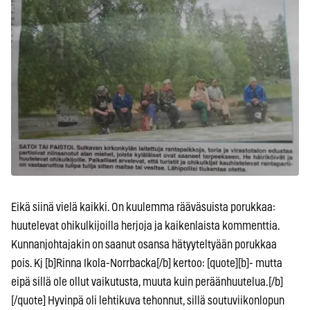
Eikä siinä vielä kaikki. On kuulemma rääväsuista porukkaa:
huutelevat ohikulkijoilla herjoja ja kaikenlaista kommenttia.
Kunnanjohtajakin on saanut osansa hätyyteltyään porukkaa
pois. Kj [b]Rinna Ikola-Norrbacka[/b] kertoo: [quote][b]- mutta
eipä sillä ole ollut vaikutusta, muuta kuin peräänhuutelua.[/b]
[/quote] Hyvinpä oli lehtikuva tehonnut, sillä soutuviikonlopun