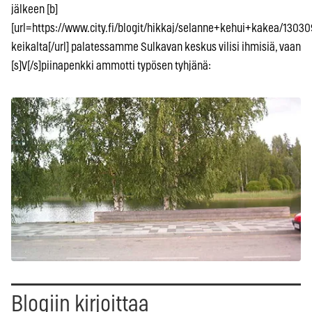
jälkeen [b]
[url=https://www.city.fi/blogit/hikkaj/selanne+kehui+kakea/13030
keikalta[/url] palatessamme Sulkavan keskus vilisi ihmisiä, vaan
[s]V[/s]piinapenkki ammotti typösen tyhjänä:
Blogiin kirjoittaa