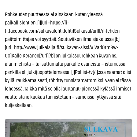
Rohkeuden puutteesta ei ainakaan, kuten yleensä
paikallislehtien, [i][url=https://fi-
fi.facebook.com/sulkavalehti.lehti]Sulkava[/url][/i]-lehden
päätoimittajaa voi syyttää. Soutuviikon ilmaisjakelussa [b]
[url=http://www.julkaisija.fi/sulkavan-sissi/#.VadOrm8w-
00]Kalle Keränen[/url][/b] on julkaissut rohkean kuvan ns.
alanmiehistä – tai sattumalta paikalle osuneista – istumassa
penkillä eli julkijuopottelemassa. [i]Poliisi-tv[/i]:ssä naamat olisi
kyllä, raukkamaisesti, töhritty tunnistamattomiksi, vaan ei tässä
lehdessä. Taikka mitä se olisi auttanut: pienessä kylässä ihmiset
vaatteista jo kaukaa tunnistetaan – samoissa rytkyissä sitä
kuljeskellaan.