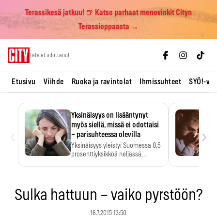
Terassikesä jatkuu! 🍺 Katso parhaat menovinkit Cityn
Terassioppaasta →
Skip
Tätä et odottanut
to
content
Etusivu
Viihde
Ruoka ja ravintolat
Ihmissuhteet
SYÖ!-vii
Yksinäisyys on lisääntynyt
myös siellä, missä ei odottaisi
‹
›
– parisuhteessa olevilla
Yksinäisyys yleistyi Suomessa 8,5
prosenttiyksikköä neljässä
vuodessa. Se…
Sulka hattuun – vaiko pyrstöön?
16.7.2015 13:50