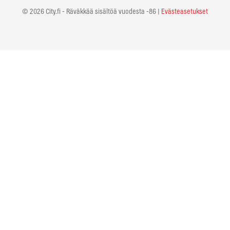
© 2026 City.fi - Räväkkää sisältöä vuodesta -86 |
Evästeasetukset