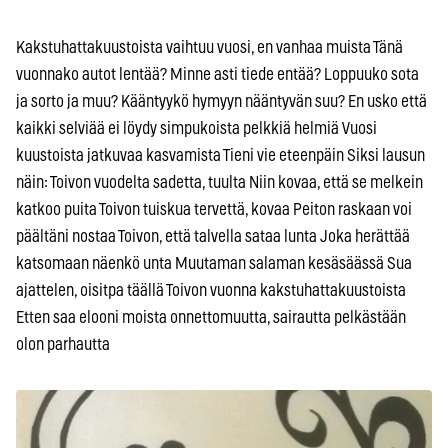
Kakstuhattakuustoista vaihtuu vuosi, en vanhaa muista Tänä
vuonnako autot lentää? Minne asti tiede entää? Loppuuko sota
ja sorto ja muu? Kääntyykö hymyyn nääntyvän suu? En usko että
kaikki selviää ei löydy simpukoista pelkkiä helmiä Vuosi
kuustoista jatkuvaa kasvamista Tieni vie eteenpäin Siksi lausun
näin: Toivon vuodelta sadetta, tuulta Niin kovaa, että se melkein
katkoo puita Toivon tuiskua tervettä, kovaa Peiton raskaan voi
päältäni nostaa Toivon, että talvella sataa lunta Joka herättää
katsomaan näenkö unta Muutaman salaman kesäsäässä Sua
ajattelen, oisitpa täällä Toivon vuonna kakstuhattakuustoista
Etten saa elooni moista onnettomuutta, sairautta pelkästään
olon parhautta