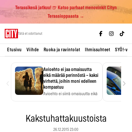
Terassikesä jatkuu! 🍺 Katso parhaat menovinkit Cityn
Terassioppaasta →
Skip
Tätä et odottanut
to
content
Etusivu
Viihde
Ruoka ja ravintolat
Ihmissuhteet
SYÖ!-vii
Avioehto ei jaa omaisuutta
eikä määrää perinnöstä – kaksi
‹
›
virhettä, joihin moni edelleen
kompastuu
Avioehto ei siirrä omaisuutta eikä
ratkaise perintöasioita.
Kakstuhattakuustoista
26.12.2015 23:00