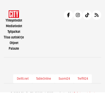
Yhteystiedot
Mediatiedot
Työpaikat
Tilaa uutiskirje
Ohjeet
Palaute
Deitti.net
TableOnline
Suomi24
Treffit24
© 2026 City.fi - Räväkkää sisältöä vuodesta -86 |
Evästeasetukset