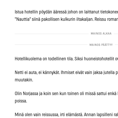
Istua hotellin pöydän ääressä johon on laittanut tietokonee
"Nauttia" siinä pakollisen kulkurin iltakaljan. Reissu roman
Hotellikuolema on todellinen tila. Siksi huoneistohotellit o
Netti ei auta, ei kännykät. Ihmiset eivät vain jaksa jutell
muutakin.
Olin Norjassa ja koin sen kun toinen oli missä sattui enkä 
poissa.
Minä olen vain reissussa, irti elämästä. Annan lapsillen