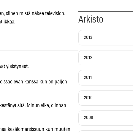
n, siihen mistä näkee television.
Arkisto
tiikkaa..
2013
2012
vat yleistyneet.
2011
a poissaolevan kanssa kun on paljon
2010
kestänyt sitä. Minun vika, olinhan
2008
i rahaa kesälomareissuun kun muuten