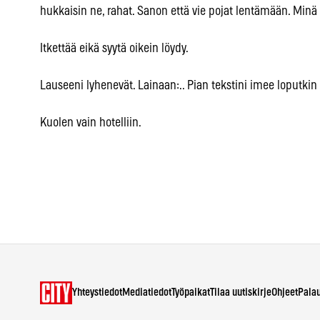
hukkaisin ne, rahat. Sanon että vie pojat lentämään. Minä 
Itkettää eikä syytä oikein löydy.
Lauseeni lyhenevät. Lainaan:.. Pian tekstini imee loputkin 
Kuolen vain hotelliin.
Yhteystiedot
Mediatiedot
Työpaikat
Tilaa uutiskirje
Ohjeet
Pala