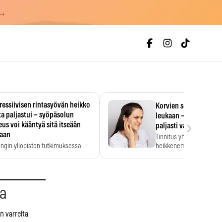
 →
essiivisen rintasyövän heikko
Korvien soiminen voi 
a paljastui – syöpäsolun
leukaan – 47 349 ihmi
›
us voi kääntyä sitä itseään
paljasti vahvan yhtey
taan
Tinnitus yhdistetään ku
ingin yliopiston tutkimuksessa
heikkenemiseen. Meta-a
aktiivisen rintasyövän kasvu
kertoo, että myös…
stui.
aa
n varrelta