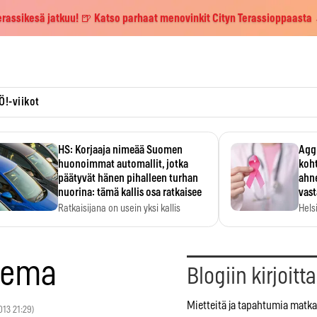
erassikesä jatkuu! 🍺 Katso parhaat menovinkit Cityn Terassioppaasta
Ö!-viikot
HS: Korjaaja nimeää Suomen
Aggr
huonoimmat automallit, jotka
koht
päätyvät hänen pihalleen turhan
ahne
nuorina: tämä kallis osa ratkaisee
vas
Ratkaisijana on usein yksi kallis
Hels
komponentti.
MYC-
hida
olema
Blogiin kirjoitt
Mietteitä ja tapahtumia matka
2013 21:29)