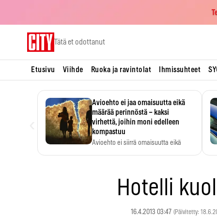
T
Skip
Tätä et odottanut
to
content
Etusivu
Viihde
Ruoka ja ravintolat
Ihmissuhteet
SY
Avioehto ei jaa omaisuutta eikä
määrää perinnöstä – kaksi
‹
virhettä, joihin moni edelleen
kompastuu
Avioehto ei siirrä omaisuutta eikä
ratkaise perintöasioita.
Hotelli ku
16.4.2013 03:47
(Päivitetty: 18.6.