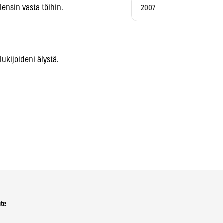
lensin vasta töihin.
2007
lukijoideni älystä.
ute