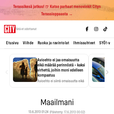
Terassikesä jatkuu! 🍺 Katso parhaat menovinkit Cityn
Terassioppaasta →
Skip
Tätä et odottanut
to
content
Etusivu
Viihde
Ruoka ja ravintolat
Ihmissuhteet
SYÖ!-vii
Avioehto ei jaa omaisuutta
eikä määrää perinnöstä – kaksi
‹
›
virhettä, joihin moni edelleen
kompastuu
Avioehto ei siirrä omaisuutta eikä
ratkaise perintöasioita.
Maailmani
13.6.2013 01:24
(Päivitetty: 17.6.2013 00:02)