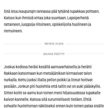
Sitä istuu kaupungin rannassa pää tyhjänä tupakkaa polttaen.
Katsoo kun ihmisiä virtaa joka suuntaan. Lapsiperheitä
rattaineen, juoppoja riitoineen, opiskelijoita huolineen ja
riemuineen.
Joskus kodissa heräsi kesällä aamuvarhaisella ja herätti
Rakkaan katsomaan kun metsäjänikset kirmasivat talon
nurkalla. Kettu juoksi illalla pellon poikki ja linnut hoitivat
pesiään. Jonkun piti huolehtia että tallin ovi on auki pääskyille.
Sitten koitti se aamu kun toinen meni hiljaisuudessa tupakalle
kaivon kannelle. Katsoa sitä surumielisesti tietäen. Ehtiä
sohvalle huolettoman näköiseksi ennen kuin toinen palaa sisälle