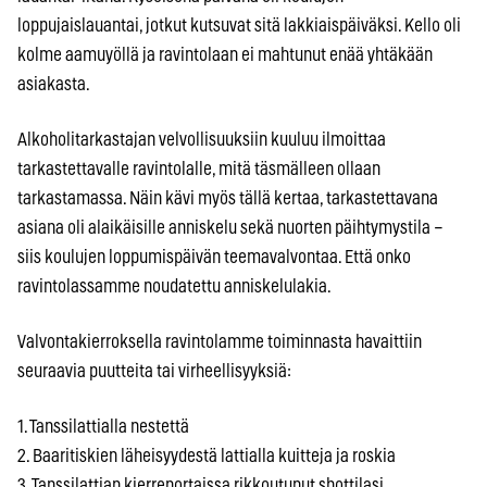
loppujaislauantai, jotkut kutsuvat sitä lakkiaispäiväksi. Kello oli
kolme aamuyöllä ja ravintolaan ei mahtunut enää yhtäkään
asiakasta.
Alkoholitarkastajan velvollisuuksiin kuuluu ilmoittaa
tarkastettavalle ravintolalle, mitä täsmälleen ollaan
tarkastamassa. Näin kävi myös tällä kertaa, tarkastettavana
asiana oli alaikäisille anniskelu sekä nuorten päihtymystila –
siis koulujen loppumispäivän teemavalvontaa. Että onko
ravintolassamme noudatettu anniskelulakia.
Valvontakierroksella ravintolamme toiminnasta havaittiin
seuraavia puutteita tai virheellisyyksiä:
1. Tanssilattialla nestettä
2. Baaritiskien läheisyydestä lattialla kuitteja ja roskia
3. Tanssilattian kierreportaissa rikkoutunut shottilasi