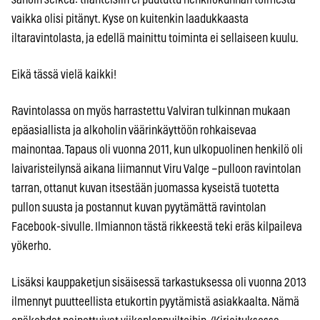
vaikka olisi pitänyt. Kyse on kuitenkin laadukkaasta
iltaravintolasta, ja edellä mainittu toiminta ei sellaiseen kuulu.
Eikä tässä vielä kaikki!
Ravintolassa on myös harrastettu Valviran tulkinnan mukaan
epäasiallista ja alkoholin väärinkäyttöön rohkaisevaa
mainontaa. Tapaus oli vuonna 2011, kun ulkopuolinen henkilö oli
laivaristeilynsä aikana liimannut Viru Valge –pulloon ravintolan
tarran, ottanut kuvan itsestään juomassa kyseistä tuotetta
pullon suusta ja postannut kuvan pyytämättä ravintolan
Facebook-sivulle. Ilmiannon tästä rikkeestä teki eräs kilpaileva
yökerho.
Lisäksi kauppaketjun sisäisessä tarkastuksessa oli vuonna 2013
ilmennyt puutteellista etukortin pyytämistä asiakkaalta. Nämä