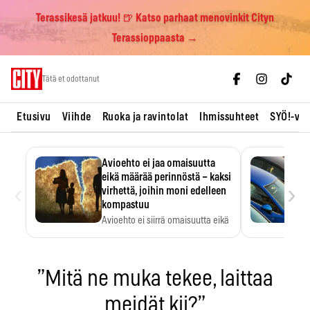
Terassikesä jatkuu! 🍺 Katso parhaat menovinkit Cityn
Terassioppaasta →
Skip
Tätä et odottanut
to
content
Etusivu
Viihde
Ruoka ja ravintolat
Ihmissuhteet
SYÖ!-vii
Avioehto ei jaa omaisuutta
eikä määrää perinnöstä – kaksi
‹
›
virhettä, joihin moni edelleen
kompastuu
Avioehto ei siirrä omaisuutta eikä
ratkaise perintöasioita.
”Mitä ne muka tekee, laittaa
meidät kii?”