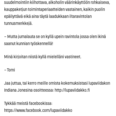
suudelmointiin kiihottava, alkoholin väärinkäyttöön rohkaiseva,
kauppaketjun toimintaperiaatteiden vastainen, kaikin puolin
epäilyttävä eikä aina täytä laadukkaan iltaravintolan
tunnusmerkkejä.
– Mutta jumalauta se on kyllä upein ravintola jossa olen ikinä
saanut kunnian työskennellä!
Minä kirjoitan niistä kyllä mielelläni vastineet.
– Tomi
Jaa juttua, tai kerro meille omista kokemuksistasi lupaviidakon
Indiana Jonesina osoitteessa: http://lupaviidakko.fi
Tykkää meistä facebookissa:
https://www.facebook.com/lupaviidakko