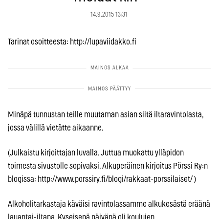
14.9.2015 13:31
Tarinat osoitteesta: http://lupaviidakko.fi
Minäpä tunnustan teille muutaman asian siitä iltaravintolasta,
jossa välillä vietätte aikaanne.
(Julkaistu kirjoittajan luvalla. Juttua muokattu ylläpidon
toimesta sivustolle sopivaksi. Alkuperäinen kirjoitus Pörssi Ry:n
blogissa: http://www.porssiry.fi/blogi/rakkaat-porssilaiset/ )
Alkoholitarkastaja käväisi ravintolassamme alkukesästä eräänä
lauantai-iltana. Kyseisenä päivänä oli koulujen