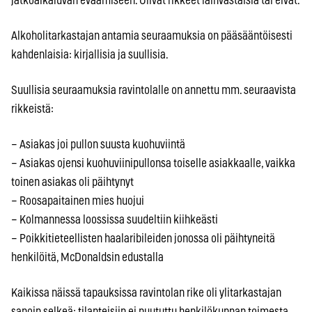
jatkoaikaluvan eväämiseen. Olivat rikkeet lainvastaisia tai eivät.
Alkoholitarkastajan antamia seuraamuksia on pääsääntöisesti
kahdenlaisia: kirjallisia ja suullisia.
Suullisia seuraamuksia ravintolalle on annettu mm. seuraavista
rikkeistä:
– Asiakas joi pullon suusta kuohuviintä
– Asiakas ojensi kuohuviinipullonsa toiselle asiakkaalle, vaikka
toinen asiakas oli päihtynyt
– Roosapaitainen mies huojui
– Kolmannessa loossissa suudeltiin kiihkeästi
– Poikkitieteellisten haalaribileiden jonossa oli päihtyneitä
henkilöitä, McDonaldsin edustalla
Kaikissa näissä tapauksissa ravintolan rike oli ylitarkastajan
sanoin selkeä: tilanteisiin ei puututtu henkilökunnan toimesta