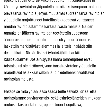
epäkohdat painottuivat viikonloppuiltoihin. (Kirjoituksessa
käsitellyn ravintolan yläpuolella toimii aikuisempaan makuun
oleva tanssiravintola.) Myös muutamat suoraan tanssiravintolan
yläpuolella majoittuneet hotelliasiakkaat ovat valittaneet
meidän ravintolastamme kantautuvasta melusta. Näiden
tapauksien jälkeen ravintolaan teetätettiin uudestaan
äänentoistojärjestelmän limitointi, eli yleinen äänentaso
laskettiin merkittävästi alemmas ja laitteisiin säädettiin
desibelikatto. Tämän lisäksi työntekijöille hankittiin
kuulosuojaimet. Jostain syystä nämä toimenpiteet eivät
toistaiseksi ole riittäneet, vaan tanssiravintolan yläpuolella
majoittuvat asiakkaat silloin tällöin edelleenkin valittavat
ravintolan melusta.
Ehkäpä se mitä yritän tässä saada teille selväksi on se, että
ravintolamme on viranomais- sekä esimieslähteideni mukaan
meluisa, kostea, tahmea, epäeettinen, huojuttava,