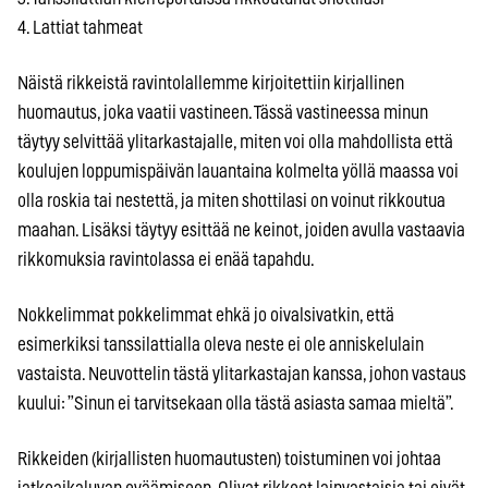
4. Lattiat tahmeat
Näistä rikkeistä ravintolallemme kirjoitettiin kirjallinen
huomautus, joka vaatii vastineen. Tässä vastineessa minun
täytyy selvittää ylitarkastajalle, miten voi olla mahdollista että
koulujen loppumispäivän lauantaina kolmelta yöllä maassa voi
olla roskia tai nestettä, ja miten shottilasi on voinut rikkoutua
maahan. Lisäksi täytyy esittää ne keinot, joiden avulla vastaavia
rikkomuksia ravintolassa ei enää tapahdu.
Nokkelimmat pokkelimmat ehkä jo oivalsivatkin, että
esimerkiksi tanssilattialla oleva neste ei ole anniskelulain
vastaista. Neuvottelin tästä ylitarkastajan kanssa, johon vastaus
kuului: ”Sinun ei tarvitsekaan olla tästä asiasta samaa mieltä”.
Rikkeiden (kirjallisten huomautusten) toistuminen voi johtaa