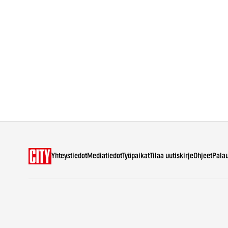
Yhteystiedot
Mediatiedot
Työpaikat
Tilaa uutiskirje
Ohjeet
Pala