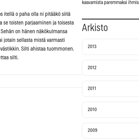
kasvamista paremmaksi ihmis
 itellä o paha olla ni pitääkö siitä
ta se toisten parjaaminen ja toisesta
Arkisto
. Sehän on hänen näkökulmansa
i jotain sellasta mistä varmasti
2013
lvästikkin. Silti ahistaa tuommonen.
taa silti.
2012
2011
2010
2009