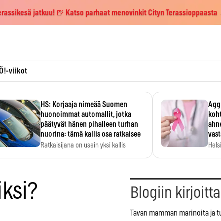
erassikesä jatkuu! 🍺 Katso parhaat menovinkit Cityn Terassioppaasta
Ö!-viikot
HS: Korjaaja nimeää Suomen
Aggr
huonoimmat automallit, jotka
koht
päätyvät hänen pihalleen turhan
ahne
nuorina: tämä kallis osa ratkaisee
vas
Ratkaisijana on usein yksi kallis
Hels
komponentti.
MYC-
hida
iksi?
Blogiin kirjoitt
Tavan mamman marinoita ja tu