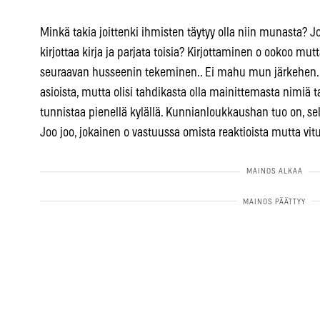
Minkä takia joittenki ihmisten täytyy olla niin munasta? Jos
kirjottaa kirja ja parjata toisia? Kirjottaminen o ookoo mut
seuraavan husseenin tekeminen.. Ei mahu mun järkehen
asioista, mutta olisi tahdikasta olla mainittemasta nimiä ta
tunnistaa pienellä kylällä. Kunnianloukkaushan tuo on, se
Joo joo, jokainen o vastuussa omista reaktioista mutta vitut