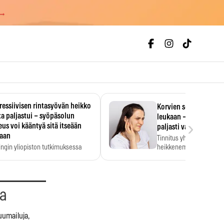
 →
essiivisen rintasyövän heikko
Korvien soiminen voi 
a paljastui – syöpäsolun
leukaan – 47 349 ihmi
›
us voi kääntyä sitä itseään
paljasti vahvan yhtey
taan
Tinnitus yhdistetään ku
ingin yliopiston tutkimuksessa
heikkenemiseen. Meta-a
aktiivisen rintasyövän kasvu
kertoo, että myös…
stui.
aa
umailuja,