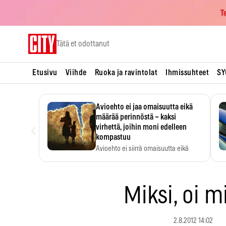
T
Skip
Tätä et odottanut
to
content
Etusivu
Viihde
Ruoka ja ravintolat
Ihmissuhteet
SY
Avioehto ei jaa omaisuutta eikä
määrää perinnöstä – kaksi
‹
virhettä, joihin moni edelleen
kompastuu
Avioehto ei siirrä omaisuutta eikä
ratkaise perintöasioita.
Miksi, oi m
2.8.2012 14:02