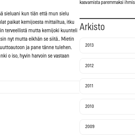
kasvamista paremmaksi ihmis
tää sieluani kun tiän että mun sielu
sulat paikat kemijoesta mittailtua, itku
Arkisto
iin terveellistä mutta kemijoki kuunteli
sin nyt mutta eikhän se siitä.. Mietin
2013
 muuttoautoon ja pane tänne tulehen.
nki o iso, hyvin harvoin se vastaan
2012
2011
2010
2009