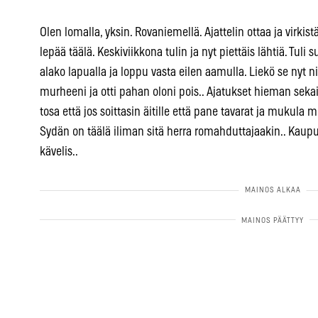
Olen lomalla, yksin. Rovaniemellä. Ajattelin ottaa ja virkis
lepää täälä. Keskiviikkona tulin ja nyt piettäis lähtiä. Tuli 
alako lapualla ja loppu vasta eilen aamulla. Liekö se nyt n
murheeni ja otti pahan oloni pois.. Ajatukset hieman sekai
tosa että jos soittasin äitille että pane tavarat ja mukula
Sydän on täälä iliman sitä herra romahduttajaakin.. Kaupu
kävelis..