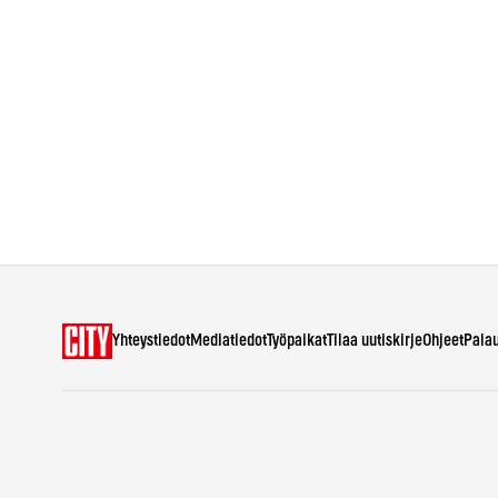
Yhteystiedot
Mediatiedot
Työpaikat
Tilaa uutiskirje
Ohjeet
Pala