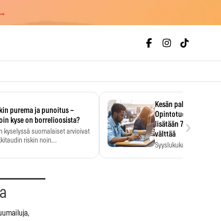
 →
Kesän palkka ratkaise
kin purema ja punoitus –
Opintotuen takaisinp
›
oin kyse on borrelioosista?
lisätään 7,5 prosentti
n kyselyssä suomalaiset arvioivat
välttää
kitaudin riskin noin
Syyslukukauden tukikuu
menkertaiseksi…
määrä ratkeaa sillä, mit
ehti…
aa
umailuja,