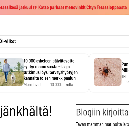
erassikesä jatkuu! 🍺 Katso parhaat menovinkit Cityn Terassioppaasta
Ö!-viikot
10 000 askeleen päivätavoite
Pun
syntyi mainoksesta – laaja
Mill
tutkimus löysi terveyshyötyjen
THL:
kannalta toisen merkkipaalun
punk
Moni tavoittelee 10 000 askelta
kym
päivässä, vaikka luku…
njänkhältä!
Blogiin kirjoitt
Tavan mamman marinoita ja tu