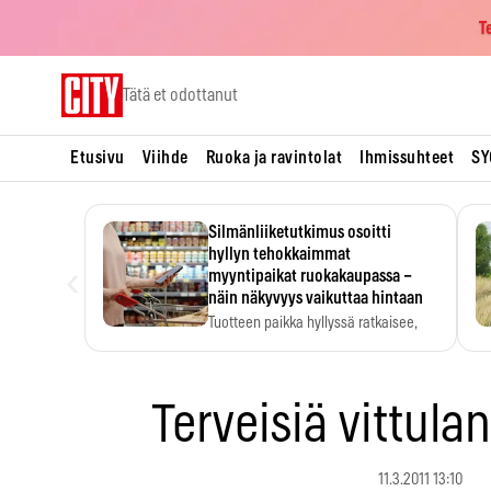
T
Skip
Tätä et odottanut
to
content
Etusivu
Viihde
Ruoka ja ravintolat
Ihmissuhteet
SY
Silmänliiketutkimus osoitti
hyllyn tehokkaimmat
‹
myyntipaikat ruokakaupassa –
näin näkyvyys vaikuttaa hintaan
Tuotteen paikka hyllyssä ratkaisee,
huomataanko se. Kauppiaat
hyödyntävät…
Terveisiä vittula
11.3.2011 13:10