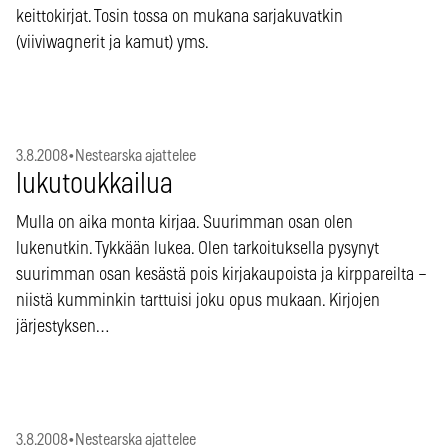
keittokirjat. Tosin tossa on mukana sarjakuvatkin
(viiviwagnerit ja kamut) yms.
3.8.2008
•
Nestearska ajattelee
lukutoukkailua
Mulla on aika monta kirjaa. Suurimman osan olen
lukenutkin. Tykkään lukea. Olen tarkoituksella pysynyt
suurimman osan kesästä pois kirjakaupoista ja kirppareilta –
niistä kumminkin tarttuisi joku opus mukaan. Kirjojen
järjestyksen…
3.8.2008
•
Nestearska ajattelee