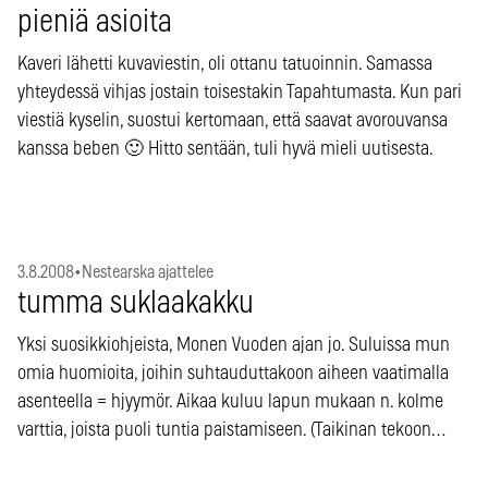
pieniä asioita
Kaveri lähetti kuvaviestin, oli ottanu tatuoinnin. Samassa
yhteydessä vihjas jostain toisestakin Tapahtumasta. Kun pari
viestiä kyselin, suostui kertomaan, että saavat avorouvansa
kanssa beben 🙂 Hitto sentään, tuli hyvä mieli uutisesta.
3.8.2008
•
Nestearska ajattelee
tumma suklaakakku
Yksi suosikkiohjeista, Monen Vuoden ajan jo. Suluissa mun
omia huomioita, joihin suhtauduttakoon aiheen vaatimalla
asenteella = hjyymör. Aikaa kuluu lapun mukaan n. kolme
varttia, joista puoli tuntia paistamiseen. (Taikinan tekoon…