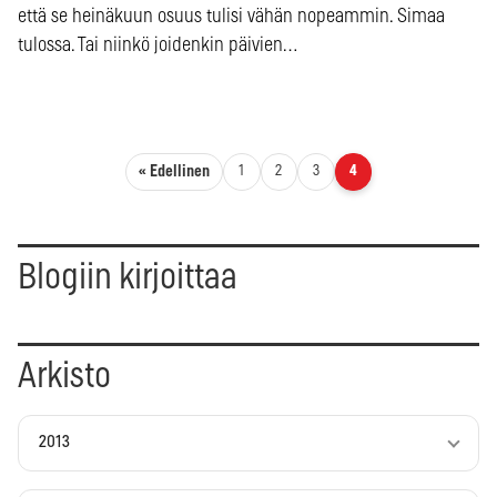
että se heinäkuun osuus tulisi vähän nopeammin. Simaa
tulossa. Tai niinkö joidenkin päivien…
Artikkelien sivutus
« Edellinen
1
2
3
4
Blogiin kirjoittaa
Arkisto
2013