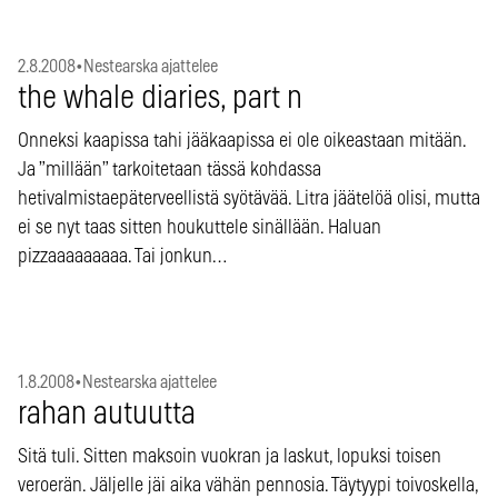
2.8.2008
•
Nestearska ajattelee
the whale diaries, part n
Onneksi kaapissa tahi jääkaapissa ei ole oikeastaan mitään.
Ja ”millään” tarkoitetaan tässä kohdassa
hetivalmistaepäterveellistä syötävää. Litra jäätelöä olisi, mutta
ei se nyt taas sitten houkuttele sinällään. Haluan
pizzaaaaaaaaa. Tai jonkun…
1.8.2008
•
Nestearska ajattelee
rahan autuutta
Sitä tuli. Sitten maksoin vuokran ja laskut, lopuksi toisen
veroerän. Jäljelle jäi aika vähän pennosia. Täytyypi toivoskella,