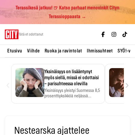
Terassikesä jatkuu! 🍺 Katso parhaat menovinkit Cityn
Terassioppaasta →
Skip
Tätä et odottanut
to
content
Etusivu
Viihde
Ruoka ja ravintolat
Ihmissuhteet
SYÖ!-vii
Yksinäisyys on lisääntynyt
myös siellä, missä ei odottaisi
‹
›
– parisuhteessa olevilla
Yksinäisyys yleistyi Suomessa 8,5
prosenttiyksikköä neljässä
vuodessa. Se…
Nestearska ajattelee