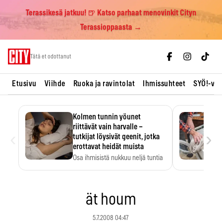
Terassikesä jatkuu! 🍺 Katso parhaat menovinkit Cityn
Terassioppaasta →
Skip
Tätä et odottanut
to
content
Etusivu
Viihde
Ruoka ja ravintolat
Ihmissuhteet
SYÖ!-vii
Kolmen tunnin yöunet
riittävät vain harvalle –
‹
›
tutkijat löysivät geenit, jotka
erottavat heidät muista
Osa ihmisistä nukkuu neljä tuntia
ja voi silti…
ät houm
5.7.2008 04:47