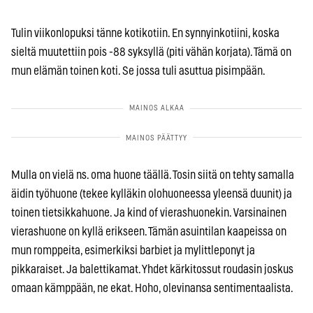
Tulin viikonlopuksi tänne kotikotiin. En synnyinkotiini, koska
sieltä muutettiin pois -88 syksyllä (piti vähän korjata). Tämä on
mun elämän toinen koti. Se jossa tuli asuttua pisimpään.
Mulla on vielä ns. oma huone täällä. Tosin siitä on tehty samalla
äidin työhuone (tekee kylläkin olohuoneessa yleensä duunit) ja
toinen tietsikkahuone. Ja kind of vierashuonekin. Varsinainen
vierashuone on kyllä erikseen. Tämän asuintilan kaapeissa on
mun romppeita, esimerkiksi barbiet ja mylittleponyt ja
pikkaraiset. Ja balettikamat. Yhdet kärkitossut roudasin joskus
omaan kämppään, ne ekat. Hoho, olevinansa sentimentaalista.