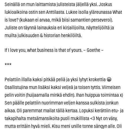
Seinällä on mun laittamista julisteista jäljellä yksi. Joskus
lukioaikoina ostin sen Anttilasta. Lukee isolla yläreunassa What
is love? (kukaan ei arvaa, mikä biisi samantien perseveroi).
Juliste on täynnä lainauksia eri kirjailijoilta, näyttelijöiltä ja
muilta julkisuuden & historian henkilöiltä.
If I love you, what business is that of yours. – Goethe –
***
Pelattiin illalla kaksi pitkää peliä ja yksi lyhyt krokettia 😀
Osallistujina mun lisäksi kaksi veljeä ja toisen tyttis. Viimeisen
pelin voitin (huijaamalla minkä ehdin). Ihan huippua toimintaa x)
Sen päälle pelattiin nuorimman veljen kanssa sulkista jonkun
aikaa. Oli paremmat mailat tällä kertaa. Lopuksi kerättiin etu- ja
takapihalta metsämansikoita puoli mukillista <3 Nyt on väsy,
mutta erittäin hyvä mieli. Kisu meni unille tonne sängyn alle. Oli