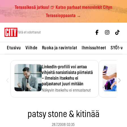
Terassikesä jatkuu! 🍺 Katso parhaat menovinkit Cityn
Terassioppaasta →
Skip
Tätä et odottanut
to
content
Etusivu
Viihde
Ruoka ja ravintolat
Ihmissuhteet
SYÖ!-vii
LinkedIn-profiili voi antaa
vihjeitä narsistisista piirteistä
‹
›
– ilmeisin itsekehu ei
paljastanut juuri mitään
Näkyvin itsekehu ei ennustanut
narsistisia piirteitä.
patsy stone & kitinää
28.7.2008 02:35