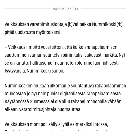
Veikkauksen varatoimitusjohtaja [b]Velipekka Nummikoski[/b]
pitää uudistusta myönteisenä.
– Veikkaus ilmoitti vuosi sitten, että kaiken rahapelaamisen
saattaminen saman sääntelyn piiriin tulisi vakavasti harkita. Nyt
se on kirjattu hallitusohjelmaan, joten olemme luonnollisesti
tyytyväisiä, Nummikoski sanoo.
Nummikosken mukaan ulkomaille suuntautuva rahapelaaminen
muodostaa jo nyt noin puolet digitaalisesta rahapelaamisesta.
Käytännössä Suomessa ei ole ollut rahapelimonopolia vähään
aikaan, varatoimitusjohtaja huomauttaa.
Veikkauksen monopoli säilyisi yhä esimerkiksi lotossa,