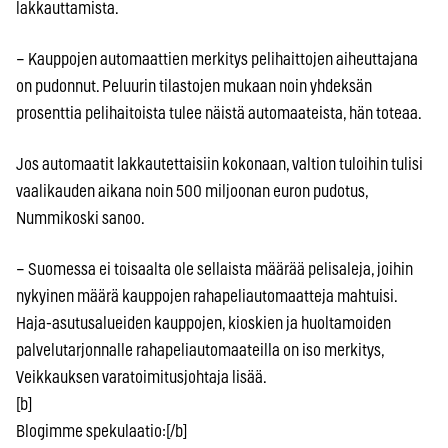
lakkauttamista.
– Kauppojen automaattien merkitys pelihaittojen aiheuttajana
on pudonnut. Peluurin tilastojen mukaan noin yhdeksän
prosenttia pelihaitoista tulee näistä automaateista, hän toteaa.
Jos automaatit lakkautettaisiin kokonaan, valtion tuloihin tulisi
vaalikauden aikana noin 500 miljoonan euron pudotus,
Nummikoski sanoo.
– Suomessa ei toisaalta ole sellaista määrää pelisaleja, joihin
nykyinen määrä kauppojen rahapeliautomaatteja mahtuisi.
Haja-asutusalueiden kauppojen, kioskien ja huoltamoiden
palvelutarjonnalle rahapeliautomaateilla on iso merkitys,
Veikkauksen varatoimitusjohtaja lisää.
[b]
Blogimme spekulaatio:[/b]