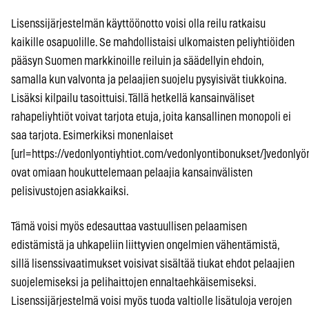
Lisenssijärjestelmän käyttöönotto voisi olla reilu ratkaisu
kaikille osapuolille. Se mahdollistaisi ulkomaisten peliyhtiöiden
pääsyn Suomen markkinoille reiluin ja säädellyin ehdoin,
samalla kun valvonta ja pelaajien suojelu pysyisivät tiukkoina.
Lisäksi kilpailu tasoittuisi. Tällä hetkellä kansainväliset
rahapeliyhtiöt voivat tarjota etuja, joita kansallinen monopoli ei
saa tarjota. Esimerkiksi monenlaiset
[url=https://vedonlyontiyhtiot.com/vedonlyontibonukset/]vedonlyön
ovat omiaan houkuttelemaan pelaajia kansainvälisten
pelisivustojen asiakkaiksi.
Tämä voisi myös edesauttaa vastuullisen pelaamisen
edistämistä ja uhkapeliin liittyvien ongelmien vähentämistä,
sillä lisenssivaatimukset voisivat sisältää tiukat ehdot pelaajien
suojelemiseksi ja pelihaittojen ennaltaehkäisemiseksi.
Lisenssijärjestelmä voisi myös tuoda valtiolle lisätuloja verojen