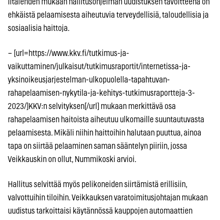
Iltalehden mukaan hallitusohjelman uudistuksen tavoitteena on
ehkäistä pelaamisesta aiheutuvia terveydellisiä, taloudellisia ja
sosiaalisia haittoja.
– [url=https://www.kkv.fi/tutkimus-ja-
vaikuttaminen/julkaisut/tutkimusraportit/internetissa-ja-
yksinoikeusjarjestelman-ulkopuolella-tapahtuvan-
rahapelaamisen-nykytila-ja-kehitys-tutkimusraportteja-3-
2023/]KKV:n selvityksen[/url] mukaan merkittävä osa
rahapelaamisen haitoista aiheutuu ulkomaille suuntautuvasta
pelaamisesta. Mikäli niihin haittoihin halutaan puuttua, ainoa
tapa on siirtää pelaaminen saman sääntelyn piiriin, jossa
Veikkauskin on ollut, Nummikoski arvioi.
Hallitus selvittää myös pelikoneiden siirtämistä erillisiin,
valvottuihin tiloihin. Veikkauksen varatoimitusjohtajan mukaan
uudistus tarkoittaisi käytännössä kauppojen automaattien