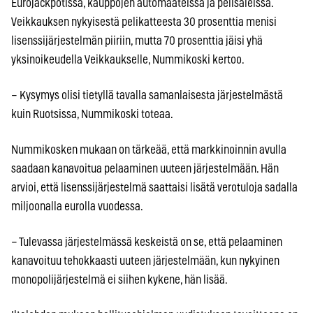
Eurojackpotissa, kauppojen automaateissa ja pelisaleissa.
Veikkauksen nykyisestä pelikatteesta 30 prosenttia menisi
lisenssijärjestelmän piiriin, mutta 70 prosenttia jäisi yhä
yksinoikeudella Veikkaukselle, Nummikoski kertoo.
– Kysymys olisi tietyllä tavalla samanlaisesta järjestelmästä
kuin Ruotsissa, Nummikoski toteaa.
Nummikosken mukaan on tärkeää, että markkinoinnin avulla
saadaan kanavoitua pelaaminen uuteen järjestelmään. Hän
arvioi, että lisenssijärjestelmä saattaisi lisätä verotuloja sadalla
miljoonalla eurolla vuodessa.
– Tulevassa järjestelmässä keskeistä on se, että pelaaminen
kanavoituu tehokkaasti uuteen järjestelmään, kun nykyinen
monopolijärjestelmä ei siihen kykene, hän lisää.