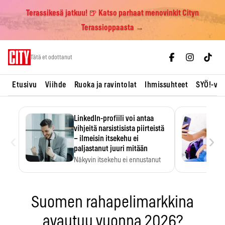
Terassikesä jatkuu! 🍺 Katso parhaat menovinkit Cityn
Terassioppaasta →
Skip
Tätä et odottanut
to
content
Etusivu
Viihde
Ruoka ja ravintolat
Ihmissuhteet
SYÖ!-vii
LinkedIn-profiili voi antaa
vihjeitä narsistisista piirteistä
‹
›
– ilmeisin itsekehu ei
paljastanut juuri mitään
Näkyvin itsekehu ei ennustanut
narsistisia piirteitä.
Suomen rahapelimarkkina
avautuu vuonna 2026?