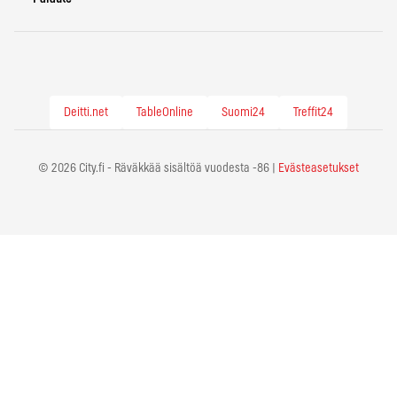
Deitti.net
TableOnline
Suomi24
Treffit24
© 2026 City.fi - Räväkkää sisältöä vuodesta -86 |
Evästeasetukset