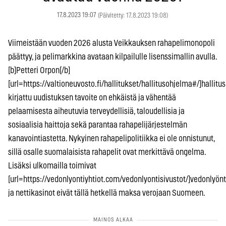
17.8.2023 19:07
(Päivitetty: 17.8.2023 19:08)
Viimeistään vuoden 2026 alusta Veikkauksen rahapelimonopoli
päättyy, ja pelimarkkina avataan kilpailulle lisenssimallin avulla.
[b]Petteri Orpon[/b]
[url=https://valtioneuvosto.fi/hallitukset/hallitusohjelma#/]hallitu
kirjattu uudistuksen tavoite on ehkäistä ja vähentää
pelaamisesta aiheutuvia terveydellisiä, taloudellisia ja
sosiaalisia haittoja sekä parantaa rahapelijärjestelmän
kanavointiastetta. Nykyinen rahapelipolitiikka ei ole onnistunut,
sillä osalle suomalaisista rahapelit ovat merkittävä ongelma.
Lisäksi ulkomailla toimivat
[url=https://vedonlyontiyhtiot.com/vedonlyontisivustot/]vedonlyönti
ja nettikasinot eivät tällä hetkellä maksa verojaan Suomeen.