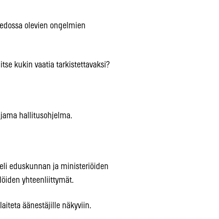
tiedossa olevien ongelmien
se kukin vaatia tarkistettavaksi?
ajama hallitusohjelma.
n eli eduskunnan ja ministeriöiden
löiden yhteenliittymät.
aiteta äänestäjille näkyviin.