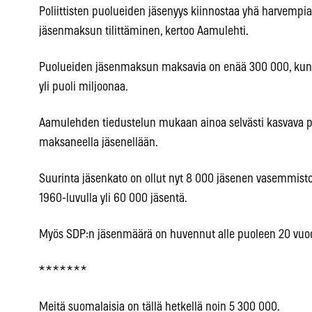
Poliittisten puolueiden jäsenyys kiinnostaa yhä harvempi
jäsenmaksun tilittäminen, kertoo Aamulehti.
Puolueiden jäsenmaksun maksavia on enää 300 000, kun p
yli puoli miljoonaa.
Aamulehden tiedustelun mukaan ainoa selvästi kasvava p
maksaneella jäsenellään.
Suurinta jäsenkato on ollut nyt 8 000 jäsenen vasemmistolii
1960-luvulla yli 60 000 jäsentä.
Myös SDP:n jäsenmäärä on huvennut alle puoleen 20 vuo
* * * * * * *
Meitä suomalaisia on tällä hetkellä noin 5 300 000.