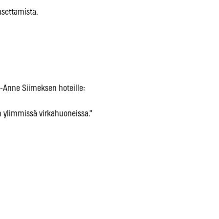
settamista.
i-Anne Siimeksen hoteille:
n ylimmissä virkahuoneissa."