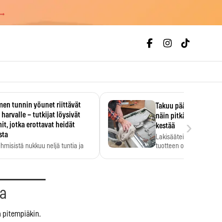
 →
en tunnin yöunet riittävät
Takuu päättyi, myyjän
 harvalle – tutkijat löysivät
näin pitkään kodinko
›
it, jotka erottavat heidät
kestää
sta
Lakisääteinen virhevast
ihmisistä nukkuu neljä tuntia ja
tuotteen oletetun kestoi
ilti…
aa
n pitempiäkin.