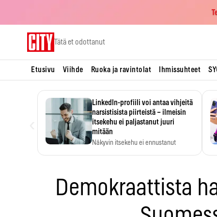
T
Skip
Tätä et odottanut
to
content
Etusivu
Viihde
Ruoka ja ravintolat
Ihmissuhteet
SY
LinkedIn-profiili voi antaa vihjeitä
narsistisista piirteistä – ilmeisin
‹
itsekehu ei paljastanut juuri
mitään
Näkyvin itsekehu ei ennustanut
narsistisia piirteitä.
Demokraattista ha
Suomes