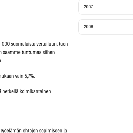
2007
2006
 000 suomalaista vertailuun, tuon
in saamme tuntumaa siihen
n.
mukaan vain 5,7%.
ä hetkellä kolmikantainen
n työelämän ehtojen sopimiseen ja