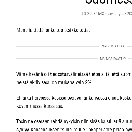
1.3.2007 11:43
(Päivitetty: 7.8.20
Mene ja tiedä, onko tuo otsikko totta.
Viime kesänä oli tiedostusvälineissä tietoa siitä, että suo
heistä aktiivisesti on mukana vain 2%.
Eli aika harvoissa käsissä ovat vallankahvassa olijat, koska 
kovemmassa kurssissa.
Tosin ne osataan tehdä nykyisin niin sisäsiististi, että su
syntyy. Konsensuksen "sulle-mulle "jakoperiaate pelaa hyv