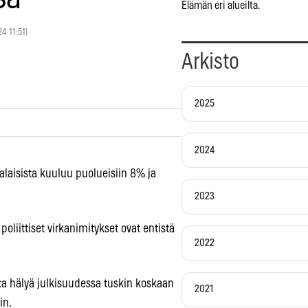
Elämän eri alueilta.
24 11:51)
Arkisto
2025
2024
malaisista kuuluu puolueisiin 8% ja
2023
poliittiset virkanimitykset ovat entistä
2022
urta hälyä julkisuudessa tuskin koskaan
2021
in.