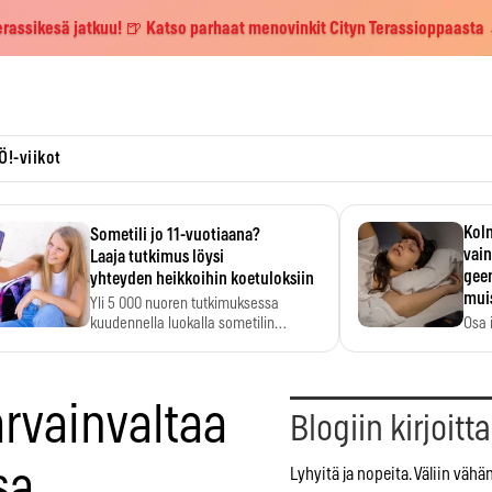
erassikesä jatkuu! 🍺 Katso parhaat menovinkit Cityn Terassioppaasta
Ö!-viikot
Kolm
Sometili jo 11-vuotiaana?
vain
Laaja tutkimus löysi
geen
yhteyden heikkoihin koetuloksiin
mui
Yli 5 000 nuoren tutkimuksessa
kuudennella luokalla sometilin…
Osa 
voi s
rvainvaltaa
Blogiin kirjoitt
sa
Lyhyitä ja nopeita. Väliin vähä