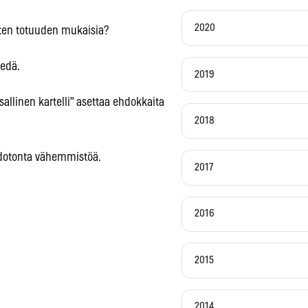
2020
ten totuuden mukaisia?
iedä.
2019
allinen kartelli" asettaa ehdokkaita
2018
hdotonta vähemmistöä.
2017
2016
2015
2014