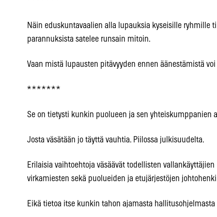
* * * * * * *
Näin eduskuntavaalien alla lupauksia kyseisille ryhmille 
parannuksista satelee runsain mitoin.
Vaan mistä lupausten pitävyyden ennen äänestämistä voi it
* * * * * * *
Se on tietysti kunkin puolueen ja sen yhteiskumppanien 
Josta väsätään jo täyttä vauhtia. Piilossa julkisuudelta.
Erilaisia vaihtoehtoja väsäävät todellisten vallankäyttäjie
virkamiesten sekä puolueiden ja etujärjestöjen johtohenki
Eikä tietoa itse kunkin tahon ajamasta hallitusohjelmasta l