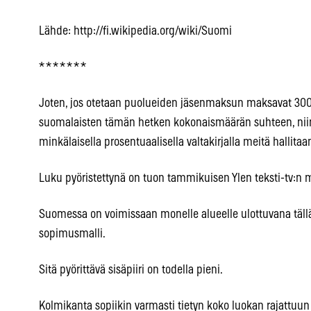
Lähde: http://fi.wikipedia.org/wiki/Suomi
* * * * * * *
Joten, jos otetaan puolueiden jäsenmaksun maksavat 300
suomalaisten tämän hetken kokonaismäärän suhteen, ni
minkälaisella prosentuaalisella valtakirjalla meitä hallitaa
Luku pyöristettynä on tuon tammikuisen Ylen teksti-tv:n 
Suomessa on voimissaan monelle alueelle ulottuvana täll
sopimusmalli.
Sitä pyörittävä sisäpiiri on todella pieni.
Kolmikanta sopiikin varmasti tietyn koko luokan rajattuu